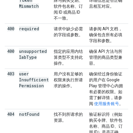
Token
牌与购买交易、
详细信息是否正确
Mismatch
软件包名称、订
且相互对应。
阅 ID 或商品 ID
不一致。
400
required
请求中缺少必需
请参阅 API 文档，
的字段或参数。
确保包含所有必填
字段和参数。
400
unsupported
指定的应用内结
确保 API 方法与所
Iab
Type
算类型不支持此
管理的商品类型兼
操作。
容。
403
user
用户没有足够的
确保经过身份验证
Insufficient
权限来执行所请
的用户在 Google
Permission
求的操作。
Play 管理中心内拥
有必要的权限。如
需了解详情，请参
阅
使用服务账号
。
404
not
Found
找不到所请求的
验证标识符（例如
资源。
购买令牌、软件包
名称、商品 ID、订
阅 ID）是否正确。