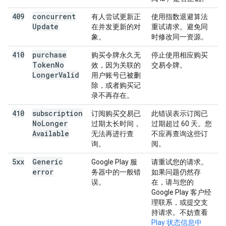
409
concurrent
有人尝试更新正
使用指数退避算法
Update
在并发更新的对
重试请求。避免同
象。
时修改同一资源。
410
purchase
购买令牌永久无
停止使用相应购买
Token
No
效，因为关联的
交易令牌。
Longer
Valid
用户账号已被删
除，或者购买记
录不再存在。
410
subscription
订阅购买交易已
此错误表示订阅已
No
Longer
过期太长时间，
过期超过 60 天。您
Available
无法再进行查
不应再查询这些订
询。
阅。
5xx
Generic
Google Play 服
请重试您的请求。
error
务器中的一般错
如果问题仍然存
误。
在，请与您的
Google Play 客户经
理联系，或提交支
持请求。不妨查看
Play 状态信息中