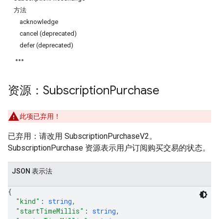
方法
acknowledge
cancel (deprecated)
defer (deprecated)
资源：Subscription
Purchase
此项已弃用！
已弃用：请改用 SubscriptionPurchaseV2。
ions
SubscriptionPurchase 资源表示用户订阅购买交易的状态。
ions.offers
JSON 表示法
s
{
"kind"
: 
string
,
"startTimeMillis"
: 
string
,