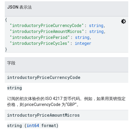
JSON 表示法
{
"introductoryPriceCurrencyCode"
: 
string
,
"introductoryPriceAmountMicros"
: 
string
,
"introductoryPricePeriod"
: 
string
,
"introductoryPriceCycles"
: 
integer
}
字段
introductory
Price
Currency
Code
string
订阅的初次体验价的 ISO 4217 货币代码。例如，如果用英镑指定
价格，则 priceCurrencyCode 为“GBP”。
introductory
Price
Amount
Micros
string (
int64
format)