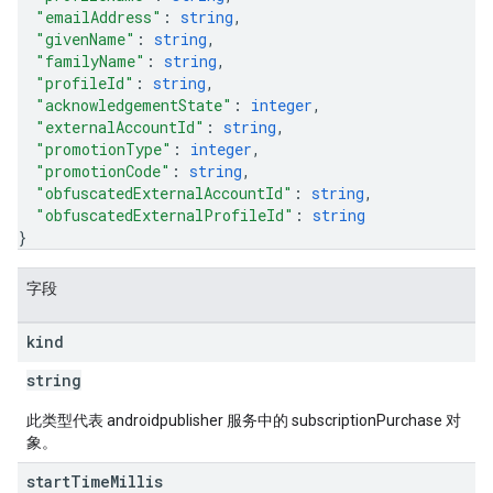
"emailAddress"
: 
string
,
"givenName"
: 
string
,
"familyName"
: 
string
,
"profileId"
: 
string
,
"acknowledgementState"
: 
integer
,
"externalAccountId"
: 
string
,
"promotionType"
: 
integer
,
"promotionCode"
: 
string
,
"obfuscatedExternalAccountId"
: 
string
,
"obfuscatedExternalProfileId"
: 
string
}
字段
kind
string
此类型代表 androidpublisher 服务中的 subscriptionPurchase 对
象。
start
Time
Millis