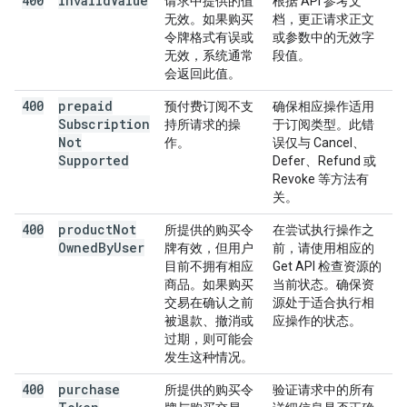
400
invalid
Value
请求中提供的值
根据 API 参考文
无效。如果购买
档，更正请求正文
令牌格式有误或
或参数中的无效字
无效，系统通常
段值。
会返回此值。
400
prepaid
预付费订阅不支
确保相应操作适用
Subscription
持所请求的操
于订阅类型。此错
Not
作。
误仅与 Cancel、
Supported
Defer、Refund 或
Revoke 等方法有
关。
400
product
Not
所提供的购买令
在尝试执行操作之
Owned
By
User
牌有效，但用户
前，请使用相应的
目前不拥有相应
Get API 检查资源的
商品。如果购买
当前状态。确保资
交易在确认之前
源处于适合执行相
被退款、撤消或
应操作的状态。
过期，则可能会
发生这种情况。
400
purchase
所提供的购买令
验证请求中的所有