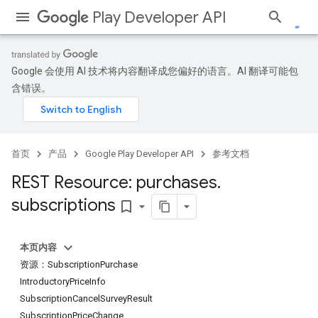
Play Developer API
Google 会使用 AI 技术将内容翻译成您偏好的语言。AI 翻译可能包
含错误。
首页
产品
Google Play Developer API
参考文档
REST Resource: purchases
.
subscriptions
bookmark_border
本页内容
资源：SubscriptionPurchase
IntroductoryPriceInfo
SubscriptionCancelSurveyResult
SubscriptionPriceChange