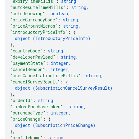
"expiryTimeMillis"
: 
string
,
"autoResumeTimeMillis"
: 
string
,
"autoRenewing"
: 
boolean
,
"priceCurrencyCode"
: 
string
,
"priceAmountMicros"
: 
string
,
"introductoryPriceInfo"
: 
{
object (
IntroductoryPriceInfo
)
}
,
"countryCode"
: 
string
,
"developerPayload"
: 
string
,
"paymentState"
: 
integer
,
"cancelReason"
: 
integer
,
"userCancellationTimeMillis"
: 
string
,
"cancelSurveyResult"
: 
{
object (
SubscriptionCancelSurveyResult
)
}
,
"orderId"
: 
string
,
"linkedPurchaseToken"
: 
string
,
"purchaseType"
: 
integer
,
"priceChange"
: 
{
object (
SubscriptionPriceChange
)
}
,
"profileName"
: 
string
,