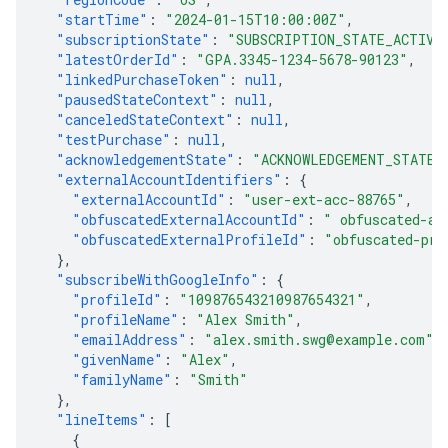
"startTime"
:
"2024-01-15T10:00:00Z"
,
"subscriptionState"
:
"SUBSCRIPTION_STATE_ACTIVE
"latestOrderId"
:
"GPA.3345-1234-5678-90123"
,
"linkedPurchaseToken"
:
null
,
"pausedStateContext"
:
null
,
"canceledStateContext"
:
null
,
"testPurchase"
:
null
,
"acknowledgementState"
:
"ACKNOWLEDGEMENT_STATE_
"externalAccountIdentifiers"
:
{
"externalAccountId"
:
"user-ext-acc-88765"
,
"obfuscatedExternalAccountId"
:
" obfuscated-ac
"obfuscatedExternalProfileId"
:
"obfuscated-pro
},
"subscribeWithGoogleInfo"
:
{
"profileId"
:
"109876543210987654321"
,
"profileName"
:
"Alex Smith"
,
"emailAddress"
:
"alex.smith.swg@example.com"
,
"givenName"
:
"Alex"
,
"familyName"
:
"Smith"
},
"lineItems"
:
[
{