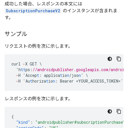
成功した場合、レスポンスの本文には
SubscriptionPurchaseV2
のインスタンスが含まれま
す。
サンプル
リクエストの例を次に示します。
curl
-
X
GET
\
'h
tt
ps
:
//androidpublisher.googleapis.com/android
-
H
'Accep
t
:
applica
t
io
n
/jso
n
'
\
-
H
'Au
t
horiza
t
io
n
:
Bearer
<
YOUR_ACCESS_TOKEN>'
レスポンスの例を次に示します。
{
"kind"
:
"androidpublisher#subscriptionPurchaseV2
"regionCode"
:
"US"
,