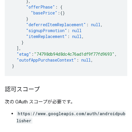
},
"offerPhase"
:
{
"basePrice"
:{}
}
"deferredItemReplacement"
:
null
,
"signupPromotion"
:
null
"itemReplacement"
:
null
,
}
],
"etag"
:
"74798db94d8dc4c76ad1df9f77fd9693"
,
"outofAppPurchaseContext"
:
null
,
}
認可スコープ
次の OAuth スコープが必要です。
https://www.googleapis.com/auth/androidpub
lisher