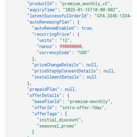
"productId"
:
"premium_monthly_v2"
,
"expiryTime"
:
"2025-01-15T10:00:00Z"
,
"latestSuccessfulOrderId"
:
"GPA.3345-1234-56
"autoRenewingPlan"
:
{
"autoRenewEnabled"
:
true
,
"recurringPrice"
:
{
"units"
:
"12"
,
"nanos"
:
990000000
,
"currencyCode"
:
"USD"
},
"priceChangeDetails"
:
null
,
"priceStepUpConsentDetails"
:
null
,
"installmentDetails"
:
null
},
"prepaidPlan"
:
null
,
"offerDetails"
:
{
"basePlanId"
:
"premium-monthly"
,
"offerId"
:
"intro-offer-7day"
,
"offerTags"
:
[
"initial_discount"
,
"seasonal_promo"
]