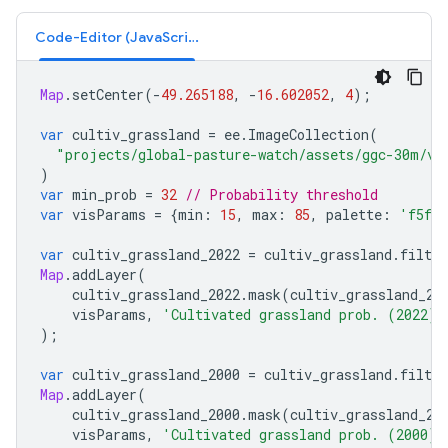
Code-Editor (JavaScript)
Map
.
setCenter
(
-
49.265188
,
-
16.602052
,
4
);
var
cultiv_grassland
=
ee
.
ImageCollection
(
"projects/global-pasture-watch/assets/ggc-30m/v1
)
var
min_prob
=
32
// Probability threshold
var
visParams
=
{
min
:
15
,
max
:
85
,
palette
:
'f5f5f
var
cultiv_grassland_2022
=
cultiv_grassland
.
filter
Map
.
addLayer
(
cultiv_grassland_2022
.
mask
(
cultiv_grassland_20
visParams
,
'Cultivated grassland prob. (2022)'
);
var
cultiv_grassland_2000
=
cultiv_grassland
.
filter
Map
.
addLayer
(
cultiv_grassland_2000
.
mask
(
cultiv_grassland_20
visParams
,
'Cultivated grassland prob. (2000)'