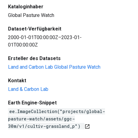
Kataloginhaber
Global Pasture Watch
Dataset-Verfügbarkeit
2000-01-01T00:00:00Z–2023-01-
01T00:00:00Z
Ersteller des Datasets
Land and Carbon Lab Global Pasture Watch
Kontakt
Land & Carbon Lab
Earth Engine-Snippet
ee.ImageCollection("projects/global-
pasture-watch/assets/ggc-
30m/v1/cultiv-grassland_p")
open_in_new