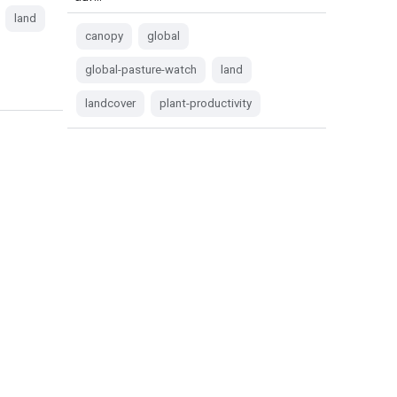
land
canopy
global
global-pasture-watch
land
landcover
plant-productivity