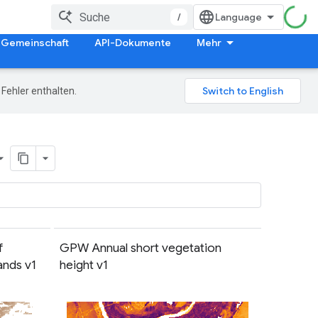
/
Gemeinschaft
API-Dokumente
Mehr
Fehler enthalten.
f
GPW Annual short vegetation
ands v1
height v1