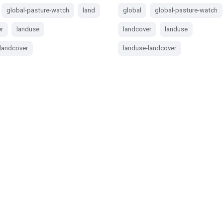
global-pasture-watch
land
global
global-pasture-watch
r
landuse
landcover
landuse
landcover
landuse-landcover