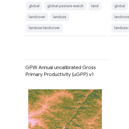
global
global-pasture-watch
land
global
landcover
landuse
landcove
landuse-landcover
landuse-
GPW Annual uncalibrated Gross
Primary Productivity (uGPP) v1