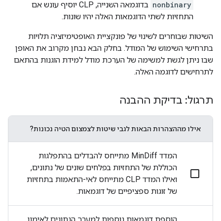
nonbinary
בדוגמאה השנייה, CLP יוסיף עונש אם
התחזיות לשתי הדוגמאות האלה יהיו שונות.
השיטות שבוחרים לשינוי של פונקציית האופטימיזציה תלויות
בתרחישי השימוש של המודל. בחלק הבא נבחן מקרוב את האופן
שבו ניתן לגשת למשימה של הערכת מודל למידת הוגנות בהתאם
לתרחישים לדוגמה האלה.
תרגול: בדיקת ההבנה
אילו מההצהרות הבאות לגבי שיטות לצמצום הטיה נכונות?
המדד MinDiff מתייחס להבדלים בהתפלגות
הכוללת של התחזיות בפלחים שונים של נתונים,
ואילו המדד CLP מתייחס לאי-התאמות בתחזיות
של זוגות ספציפיים של דוגמאות.
הוספת דוגמאות נוספות למערך הנתונים לאימון