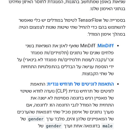
שגיאות באופן שמתחשב בהוגנות, המנוגדת לחוסר האיזון שזיהינו
בנתוני האימון שלנו.
בספרייה של TensorFlow לטיפול במודלים יש כלי שאפשר
להשתמש בהם כדי להחיל שתי שיטות שונות לצמצום הטיה
במהלך אימון המודל:
MinDiff
:‏ MinDiff שואף לאזן את השגיאות בשני
פלחים שונים של נתונים (תלמידים/ות ממגדר
זכר/נקבה לעומת תלמידים/ות ממגדר לא בינארי) על
ידי הוספת ענישה על הבדלים בהתפלגויות התחזיות
של שתי הקבוצות.
התאמת לוגיטים של תרחיש נגדית
: התאמת
לוגיטים של תרחיש נגדית (CLP) נועדה לוודא ששינוי
של מאפיין רגיש בדוגמה מסוימת לא ישנה את
התחזית של המודל לגבי הדוגמה הזו. לדוגמה, אם
מערך נתונים של אימון מכיל שתי דוגמאות שהערכים
של המאפיינים שלהן זהים, מלבד ערך
gender
של
male
בדוגמאה אחת וערך
gender
של