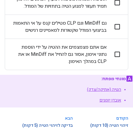
תמיד תעזור למנוע הטיה בתחזיות של המודל.
גם MinDiff וגם CLP מטילים קנס על אי התאמות
בביצועי המודל שקשורות למאפיינים רגישים
אם אתם מצמצמים את ההטיה על ידי הוספת
נתוני אימון, אסור גם להחיל את MinDiff או את
CLP במהלך האימון.
מונחי מפתח:
הטיה (אתיקה/צדק)
אובדן יומנים
הקודם
הבא
זיהוי הטיה (10 דקות)
בדיקה לזיהוי הטיה (5 דקות)