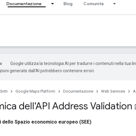
Documentazione
Blog
Comunità
Google utilizza la tecnologia AI per tradurre i contenuti nella tua l
uzioni generate dall'AI potrebbero contenere errori.
dotti
Google Maps Platform
Documentazione
Web Services
A
ica dell'API Address Validation
bookm
ri dello Spazio economico europeo (SEE)