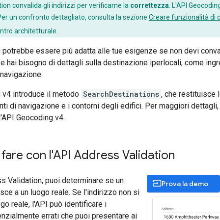
on convalida gli indirizzi per verificarne la
correttezza
. L'API Geocodin
 Per un confronto dettagliato, consulta la sezione
Creare funzionalità di 
ntro architetturale.
potrebbe essere più adatta alle tue esigenze se non devi conva
se hai bisogno di dettagli sulla destinazione iperlocali, come ingre
i navigazione.
 v4 introduce il metodo
SearchDestinations
, che restituisce 
punti di navigazione e i contorni degli edifici. Per maggiori dettagl
l'API Geocoding v4.
fare con l'API Address Validation
s Validation, puoi determinare se un
input
Prova la demo
risce a un luogo reale. Se l'indirizzo non si
go reale, l'API può identificare i
zialmente errati che puoi presentare ai