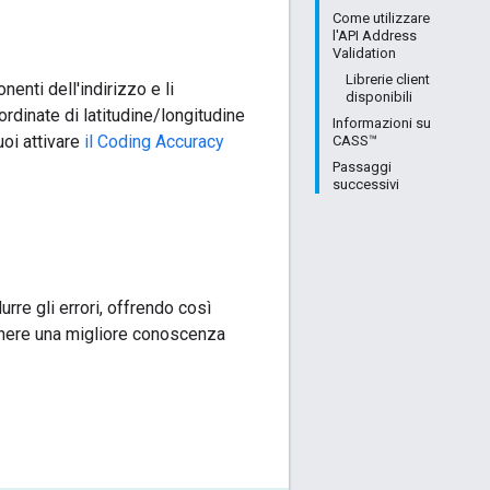
Come utilizzare
l'API Address
Validation
Librerie client
enti dell'indirizzo e li
disponibili
ordinate di latitudine/longitudine
Informazioni su
uoi attivare
il Coding Accuracy
CASS™
Passaggi
successivi
rre gli errori, offrendo così
ttenere una migliore conoscenza