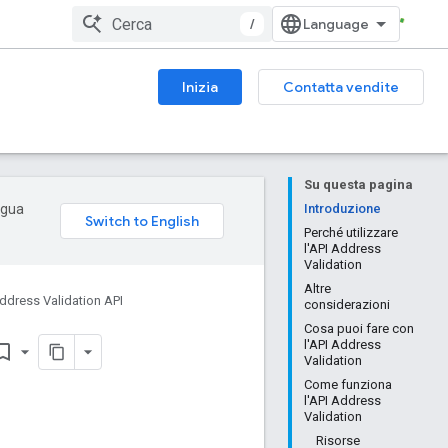
/
Inizia
Contatta vendite
Su questa pagina
ingua
Introduzione
Perché utilizzare
l'API Address
Validation
Altre
ddress Validation API
considerazioni
Cosa puoi fare con
l'API Address
ark_border
Validation
Come funziona
l'API Address
Validation
Risorse