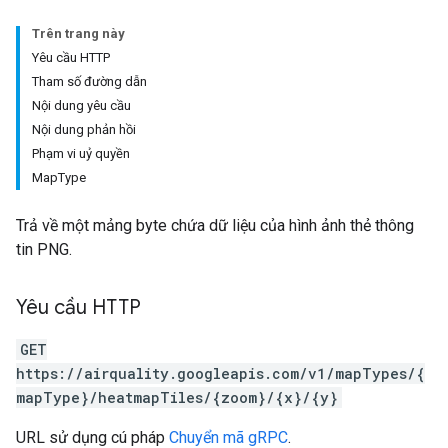
Trên trang này
Yêu cầu HTTP
Tham số đường dẫn
Nội dung yêu cầu
Nội dung phản hồi
Phạm vi uỷ quyền
Map
Type
Trả về một mảng byte chứa dữ liệu của hình ảnh thẻ thông
tin PNG.
Yêu cầu HTTP
GET
https://airquality.googleapis.com/v1/mapTypes/{
mapType}/heatmapTiles/{zoom}/{x}/{y}
URL sử dụng cú pháp
Chuyển mã gRPC
.