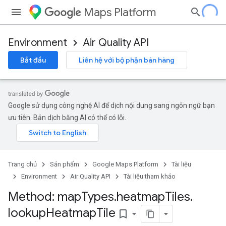
Maps Platform
Environment
Air Quality API
Bắt đầu
Liên hệ với bộ phận bán hàng
Google sử dụng công nghệ AI để dịch nội dung sang ngôn ngữ bạn
ưu tiên. Bản dịch bằng AI có thể có lỗi.
Trang chủ
Sản phẩm
Google Maps Platform
Tài liệu
Environment
Air Quality API
Tài liệu tham khảo
Method: map
Types
.
heatmap
Tiles
.
lookup
Heatmap
Tile
bookmark_border