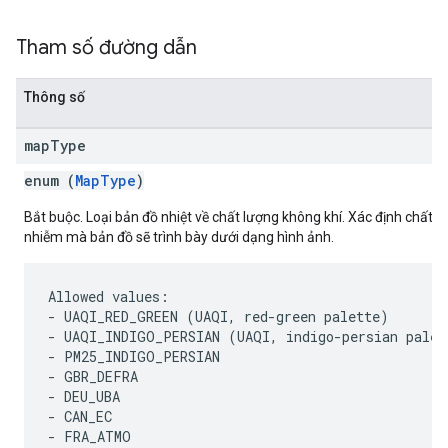
Tham số đường dẫn
Thông số
map
Type
enum (
MapType
)
Bắt buộc. Loại bản đồ nhiệt về chất lượng không khí. Xác định chất g
nhiễm mà bản đồ sẽ trình bày dưới dạng hình ảnh.
Allowed values:

- UAQI_RED_GREEN (UAQI, red-green palette)

- UAQI_INDIGO_PERSIAN (UAQI, indigo-persian palett
- PM25_INDIGO_PERSIAN

- GBR_DEFRA

- DEU_UBA

- CAN_EC

- FRA_ATMO
