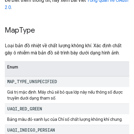
Để biết thêm thông tin, hãy xem bài viết
Tổng quan về OAuth
2.0
.
Map
Type
Loại bản đồ nhiệt về chất lượng không khí. Xác định chất
gây ô nhiễm mà bản đồ sẽ trình bày dưới dạng hình ảnh.
Enum
MAP
_
TYPE
_
UNSPECIFIED
Giá trị mặc định. Máy chủ sẽ bỏ qua lớp này nếu thông số được
truyền dưới dạng tham số.
UAQI
_
RED
_
GREEN
Bảng màu đỏ-xanh lục của Chỉ số chất lượng không khí chung.
UAQI
_
INDIGO
_
PERSIAN