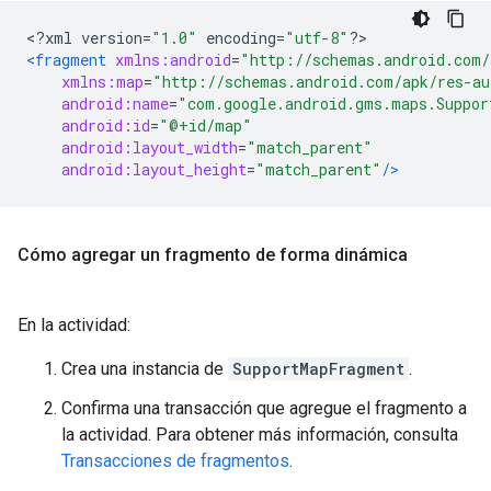
<?
xml version
=
"1.0"
 encoding
=
"utf-8"
?>
<fragment
xmlns:android
=
"http://schemas.android.com/
xmlns:map
=
"http://schemas.android.com/apk/res-au
android:name
=
"com.google.android.gms.maps.Suppor
android:id
=
"@+id/map"
android:layout_width
=
"match_parent"
android:layout_height
=
"match_parent"
/>
Cómo agregar un fragmento de forma dinámica
En la actividad:
Crea una instancia de
SupportMapFragment
.
Confirma una transacción que agregue el fragmento a
la actividad. Para obtener más información, consulta
Transacciones de fragmentos
.