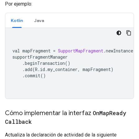
Por ejemplo:
Kotlin
Java
val mapFragment 
=
SupportMapFragment
.
newInstance
()
supportFragmentManager
.
beginTransaction
()
.
add
(
R
.
id
.
my_container
,
 mapFragment
)
.
commit
()
Cómo implementar la interfaz
On
Map
Ready
Callback
Actualiza la declaración de actividad de la siguiente