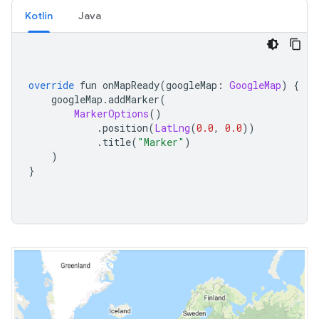
Kotlin
Java
override
 fun onMapReady
(
googleMap
:
GoogleMap
)
{
    googleMap
.
addMarker
(
MarkerOptions
()
.
position
(
LatLng
(
0.0
,
0.0
))
.
title
(
"Marker"
)
)
}