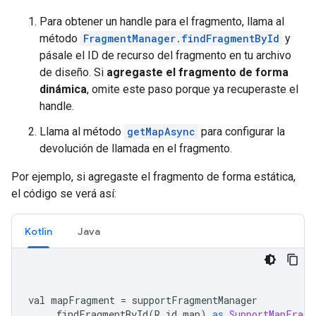
Para obtener un handle para el fragmento, llama al
método
FragmentManager.findFragmentById
y
pásale el ID de recurso del fragmento en tu archivo
de diseño. Si
agregaste el fragmento de forma
dinámica
, omite este paso porque ya recuperaste el
handle.
Llama al método
getMapAsync
para configurar la
devolución de llamada en el fragmento.
Por ejemplo, si agregaste el fragmento de forma estática,
el código se verá así:
Kotlin
Java
val mapFragment 
=
 supportFragmentManager
.
findFragmentById
(
R
.
id
.
map
)
as
SupportMapFragm