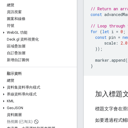
總覽
// Return an arr
資訊視窗
const
advancedMa
圖案和線條
// Loop through 
符號
for
(
let
i
=
0
;
Web
GL 功能
const
pin
=
ne
Deck
.
gl 資料視覺化
scale
:
2.0
區域疊加層
});
自訂疊加層
marker
.
append
(
新增自訂圖例
}
顯示資料
總覽
資料集資料導向樣式
加入標題
界線資料導向樣式
KML
Geo
JSON
標題文字會在滑
資料圖層
如要透過程式輔
熱視圖 (已淘汰)