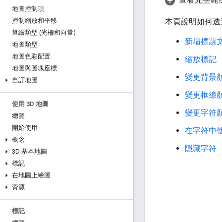
地圖控制項
本頁說明如何透
控制縮放和平移
算繪類型 (光柵和向量)
新增標題
地圖類型
地圖色彩配置
縮放標記
地圖與圖塊座標
變更背景
自訂地圖
變更框線
使用 3D 地圖
變更字符
總覽
開始使用
在字符中
概念
隱藏字符
3D 基本地圖
標記
在地圖上繪圖
資源
標記