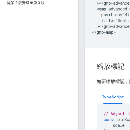
  ></gmp-advance
從第 2 版升級至第 3 版
  <gmp-advanced-
    position="47
    title="Seatt
  ></gmp-advance
</gmp-map>
縮放標記
如要縮放標記，
TypeScript
// Adjust t
const
pinSc
scale
: