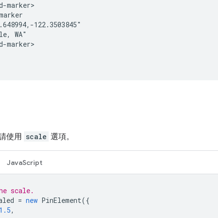
d-marker>

marker

.648994,-122.3503845"

le, WA"

d-marker>

請使用
scale
選項。
JavaScript
he scale.
aled
=
new
PinElement
({
1.5
,