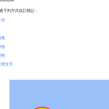
過下列方式自訂標記：
文字
顏色
顏色
顏色
使用文字