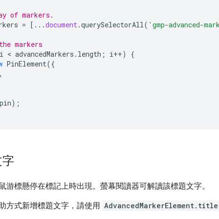
ay of markers.
rkers
=
[...
document
.
querySelectorAll
(
'gmp-advanced-mar
the markers
i
 < 
advancedMarkers
.
length
;
i
++
)
{
w
PinElement
({
,
pin
);
文字
鼠游標懸停在標記上時出現。螢幕閱讀器可解讀該標題文字。
助方式新增標題文字，請使用
AdvancedMarkerElement.title