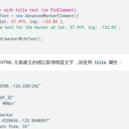
r with title text (no PinElement).
Text
=
new
AdvancedMarkerElement
({
lat
:
37.419
,
lng
:
-
122.03
},
e text for the marker at lat: 37.419, lng: -122.03'
,
d
(
markerWithText
);
 HTML 元素建立的標記新增標題文字，請使用
title
屬性：
2989,-124.2301242"

AP_ID"

 400px"

marker

.4220656,-122.0840897"

ain View, CA"
