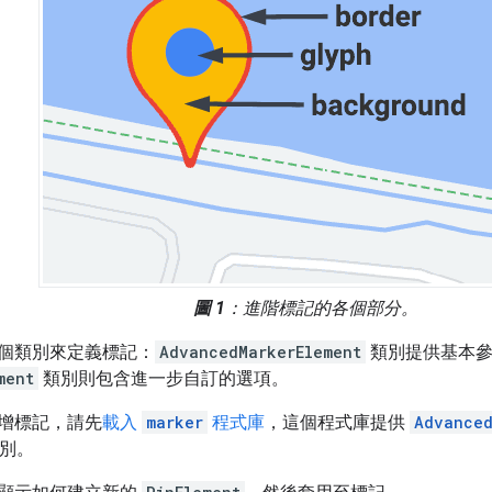
圖 1
：進階標記的各個部分。
個類別來定義標記：
AdvancedMarkerElement
類別提供基本參數
ment
類別則包含進一步自訂的選項。
增標記，請先
載入
marker
程式庫
，這個程式庫提供
Advanced
別。