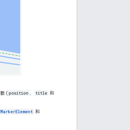
 (
position
、
title
和
MarkerElement
和