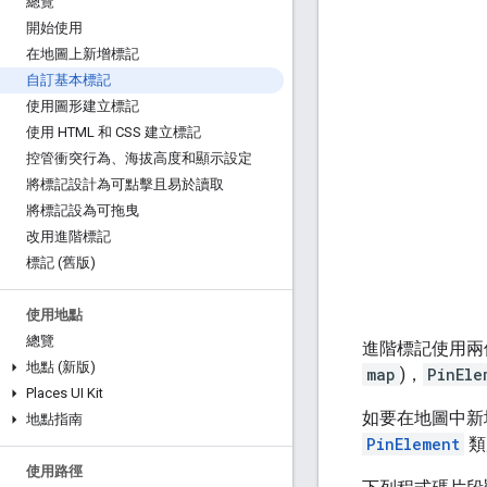
總覽
開始使用
在地圖上新增標記
自訂基本標記
使用圖形建立標記
使用 HTML 和 CSS 建立標記
控管衝突行為、海拔高度和顯示設定
將標記設計為可點擊且易於讀取
將標記設為可拖曳
改用進階標記
標記 (舊版)
使用地點
總覽
進階標記使用兩
地點 (新版)
map
)，
PinEle
Places UI Kit
如要在地圖中新
地點指南
PinElement
類
使用路徑