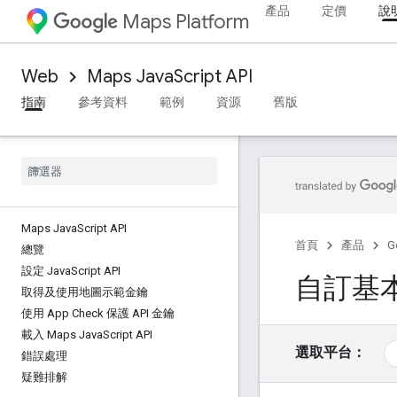
產品
定價
說
Maps Platform
Web
Maps JavaScript API
指南
參考資料
範例
資源
舊版
Maps Java
Script API
首頁
產品
G
總覽
設定 Java
Script API
自訂基
取得及使用地圖示範金鑰
使用 App Check 保護 API 金鑰
載入 Maps Java
Script API
選取平台：
錯誤處理
疑難排解