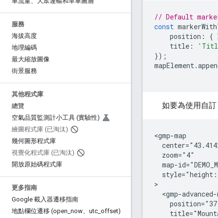
車流量、大眾運輸和單車圖層
// Default marke
服務
const
markerWith
position
:
{
海拔高度
title
:
'Titl
地理編碼
});
最大縮放圖像
mapElement
.
appen
街景服務
其他程式庫
如要為使用自訂
總覽
空氣品質監測計小工具 (實驗性)
繪圖程式庫 (已淘汰)
<gmp-map

幾何圖形程式庫
  center="43.414
視覺化程式庫 (已淘汰)
  zoom="4"

  map-id="DEMO_M
開放原始碼程式庫
  style="height:
>

更多指南
  <gmp-advanced-
Google 載入器遷移指南
    position="37
地點欄位遷移 (open
_
now、utc
_
offset)
    title="Mount