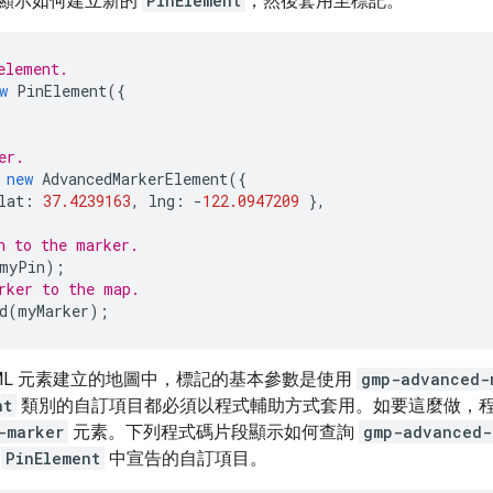
顯示如何建立新的
PinElement
，然後套用至標記。
element.
w
PinElement
({
er.
new
AdvancedMarkerElement
({
lat
:
37.4239163
,
lng
:
-
122.0947209
},
n to the marker.
myPin
);
rker to the map.
d
(
myMarker
);
TML 元素建立的地圖中，標記的基本參數是使用
gmp-advanced-
nt
類別的自訂項目都必須以程式輔助方式套用。如要這麼做，程式
-marker
元素。下列程式碼片段顯示如何查詢
gmp-advanced-
在
PinElement
中宣告的自訂項目。