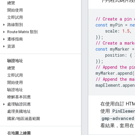
下列程式碼片段
總覽
開始使用
立即試用
// Create a pin 
const
myPin
=
ne
路線類別
scale
:
1.5
,
Route Matrix 類別
});
遷移指南
// Create a mark
資源
const
myMarker
=
position
:
{
});
驗證地址
// Append the pi
總覽
myMarker
.
append
(
立即試用
// Append the ma
開始使用
mapElement
.
appen
驗證地址
瞭解基本回應
在使用自訂 H
處理驗證回應
使用
PinEleme
處理美國地址
gmp-advanced
國家
/
地區涵蓋範圍
看結果，套用
在地圖上繪圖