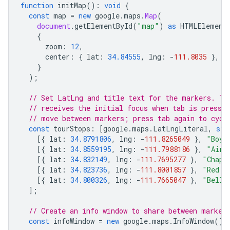
function
initMap
()
:
void
{
const
map
=
new
google
.
maps
.
Map
(
document
.
getElementById
(
"map"
)
as
HTMLElement
{
zoom
:
12
,
center
:
{
lat
:
34.84555
,
lng
:
-
111.8035
},
}
);
// Set LatLng and title text for the markers. Th
// receives the initial focus when tab is pressed
// move between markers; press tab again to cycl
const
tourStops
:
[
google
.
maps
.
LatLngLiteral
,
str
[{
lat
:
34.8791806
,
lng
:
-
111.8265049
},
"Boyn
[{
lat
:
34.8559195
,
lng
:
-
111.7988186
},
"Airp
[{
lat
:
34.832149
,
lng
:
-
111.7695277
},
"Chape
[{
lat
:
34.823736
,
lng
:
-
111.8001857
},
"Red R
[{
lat
:
34.800326
,
lng
:
-
111.7665047
},
"Bell 
];
// Create an info window to share between marker
const
infoWindow
=
new
google
.
maps
.
InfoWindow
();