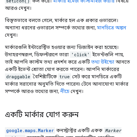
setIcon()
কল করে।
মার্কার ইমেজ কাস্টমাইজ করার
বিষয়ে
আরও দেখুন।
বিস্তৃতভাবে বলতে গেলে, মার্কার হল এক প্রকার ওভারলে।
অন্যান্য ধরনের ওভারলে সম্পর্কে তথ্যের জন্য,
মানচিত্রে অঙ্কন
দেখুন।
মার্কারগুলি ইন্টারেক্টিভ হওয়ার জন্য ডিজাইন করা হয়েছে।
উদাহরণস্বরূপ, ডিফল্টরূপে তারা
'click'
ইভেন্টগুলি পায়,
তাই আপনি কাস্টম তথ্য প্রদর্শন করে একটি
তথ্য উইন্ডো
আনতে
একটি ইভেন্ট শ্রোতা যোগ করতে পারেন। আপনি মার্কারের
draggable
বৈশিষ্ট্যটিকে
true
সেট করে মানচিত্রে একটি
মার্কার সরানোর অনুমতি দিতে পারেন৷ টেনে আনাযোগ্য মার্কার
সম্পর্কে আরও তথ্যের জন্য,
নীচে
দেখুন।
একটি মার্কার যোগ করুন
google.maps.Marker
কনস্ট্রাক্টর একটি একক
Marker