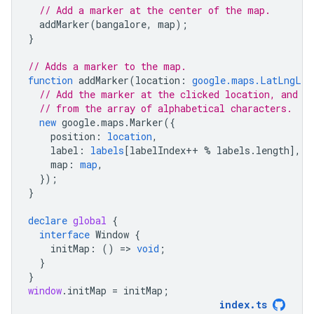
// Add a marker at the center of the map.
addMarker
(
bangalore
,
map
);
}
// Adds a marker to the map.
function
addMarker
(
location
:
google.maps.LatLngLit
// Add the marker at the clicked location, and a
// from the array of alphabetical characters.
new
google
.
maps
.
Marker
({
position
:
location
,
label
:
labels
[
labelIndex
++
%
labels
.
length
],
map
:
map
,
});
}
declare
global
{
interface
Window
{
initMap
:
()
=
>
void
;
}
}
window
.
initMap
=
initMap
;
index
.
ts