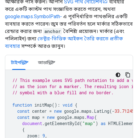
আক্ষরিক পাস করুন। আপনি
SVG পাথ নোটেশন
ব্যবহার
করে একটি কাস্টম পাথ সংজ্ঞায়িত করতে পারেন, অথবা
google.maps.SymbolPath-
এ পূর্বনির্ধারিত পাথগুলির একটি
ব্যবহার করতে পারেন৷ জুম স্তর পরিবর্তন হলে মার্কার সঠিকভাবে
রেন্ডার করার জন্য
anchor
বৈশিষ্ট্য প্রয়োজন। মার্কার (এবং
পলিলাইন) জন্য
ভেক্টর-ভিত্তিক আইকন তৈরি করতে প্রতীক
ব্যবহার
সম্পর্কে আরও জানুন।
টাইপস্ক্রিপ্ট
জাভাস্ক্রিপ্ট
// This example uses SVG path notation to add a ve
// as the icon for a marker. The resulting icon is
// symbol with a blue fill and no border.
function
initMap
()
:
void
{
const
center
=
new
google
.
maps
.
LatLng
(
-
33.712451
const
map
=
new
google
.
maps
.
Map
(
document
.
getElementById
(
"map"
)
as
HTMLElement
{
zoom
:
9
,