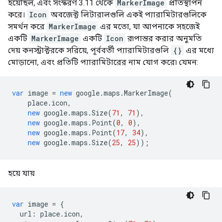
হয়েছিল, এবং সংস্করণ 3.11 থেকে
MarkerImage
প্রতিস্থাপন
করে।
Icon
অবজেক্ট লিটারালগুলি একই প্যারামিটারগুলিকে
সমর্থন করে
MarkerImage
এর মতো, যা আপনাকে সহজেই
একটি
MarkerImage
একটি
Icon
রূপান্তর করার অনুমতি
দেয় কনস্ট্রাক্টরকে সরিয়ে, পূর্ববর্তী প্যারামিটারগুলি
{}
এর মধ্যে
মোড়ানো, এবং প্রতিটি প্যারামিটারের নাম যোগ করে৷ যেমন:
var
image
=
new
google
.
maps
.
MarkerImage
(
place
.
icon
,
new
google
.
maps
.
Size
(
71
,
71
),
new
google
.
maps
.
Point
(
0
,
0
),
new
google
.
maps
.
Point
(
17
,
34
),
new
google
.
maps
.
Size
(
25
,
25
));
হয়ে যায়
var
image
=
{
url
:
place
.
icon
,