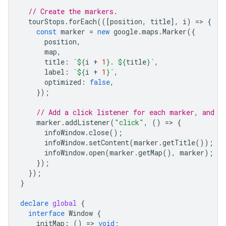
// Create the markers.
tourStops
.
forEach
(([
position
,
title
],
i
)
=
>
{
const
marker
=
new
google
.
maps
.
Marker
({
position
,
map
,
title
:
`
${
i
+
1
}
. 
${
title
}
`
,
label
:
`
${
i
+
1
}
`
,
optimized
:
false
,
});
// Add a click listener for each marker, and s
marker
.
addListener
(
"click"
,
()
=
>
{
infoWindow
.
close
();
infoWindow
.
setContent
(
marker
.
getTitle
());
infoWindow
.
open
(
marker
.
getMap
(),
marker
);
});
});
}
declare
global
{
interface
Window
{
initMap
:
()
=
>
void
;