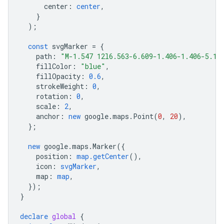
center
:
center
,
}
);
const
svgMarker
=
{
path
:
"M-1.547 12l6.563-6.609-1.406-1.406-5.15
fillColor
:
"blue"
,
fillOpacity
:
0.6
,
strokeWeight
:
0
,
rotation
:
0
,
scale
:
2
,
anchor
:
new
google
.
maps
.
Point
(
0
,
20
),
};
new
google
.
maps
.
Marker
({
position
:
map.getCenter
(),
icon
:
svgMarker
,
map
:
map
,
});
}
declare
global
{