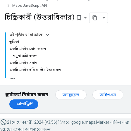
Maps JavaScript API
চিহ্নিতকারী (উত্তরাধিকার)
bookmark_border
এই পৃষ্ঠায় যা যা আছে
ভূমিকা
একটি মার্কার যোগ করুন
নমুনা চেষ্টা করুন
একটি মার্কার সরান
একটি মার্কার ছবি কাস্টমাইজ করুন
প্ল্যাটফর্ম নির্বাচন করুন:
অ্যান্ড্রয়েড
আইওএস
জাভাস্ক্রিপ্ট
21শে ফেব্রুয়ারী, 2024 (v3.56) হিসাবে, google.maps.Marker বাতিল করা
হয়েছে৷ আমরা আপনাকে নতুন