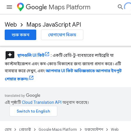
Maps Platform
Web
Maps JavaScript API
শুরু করুন
যোগাযোগ বিক্রয়
reviews
স্থানগুলি UI কিট
:
একটি রেডি-টু-ব্যবহারের লাইব্রেরি যা
কাস্টমাইজেশন এবং কম-কোড বিকাশের জন্য জায়গা প্রদান করে। এটি
ব্যবহার করে দেখুন, এবং
আপনার UI কিট অভিজ্ঞতাতে আপনার ইনপুট
শেয়ার করুন।
এই পৃষ্ঠাটি
Cloud Translation API
অনুবাদ করেছে।
হোম
প্রোডাক্ট
Google Maps Platform
ডকুমেন্টেশন
Web