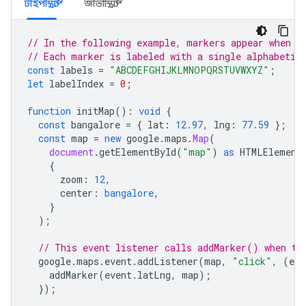
টাইপস্ক্রিপ্ট
জাভাস্ক্রিপ্ট
// In the following example, markers appear when t
// Each marker is labeled with a single alphabetic
const
labels
=
"ABCDEFGHIJKLMNOPQRSTUVWXYZ"
;
let
labelIndex
=
0
;
function
initMap
()
:
void
{
const
bangalore
=
{
lat
:
12.97
,
lng
:
77.59
};
const
map
=
new
google
.
maps
.
Map
(
document
.
getElementById
(
"map"
)
as
HTMLElement
{
zoom
:
12
,
center
:
bangalore
,
}
);
// This event listener calls addMarker() when th
google
.
maps
.
event
.
addListener
(
map
,
"click"
,
(
eve
addMarker
(
event
.
latLng
,
map
);
});