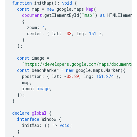
function
initMap
()
:
void
{
const
map
=
new
google
.
maps
.
Map
(
document
.
getElementById
(
"map"
)
as
HTMLElement
{
zoom
:
4
,
center
:
{
lat
:
-
33
,
lng
:
151
},
}
);
const
image
=
"https://developers.google.com/maps/documentat
const
beachMarker
=
new
google
.
maps
.
Marker
({
position
:
{
lat
:
-
33.89
,
lng
:
151.274
},
map
,
icon
:
image
,
});
}
declare
global
{
interface
Window
{
initMap
:
()
=
>
void
;
}