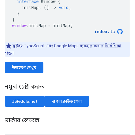
interface
Window
{
initMap
:
()
=
>
void
;
}
}
window
.
initMap
=
initMap
;
index
.
ts
দ্রষ্টব্য:
TypeScript এবং Google Maps ব্যবহার করার
নির্দেশিকা
পড়ুন।
উদাহরণ দেখুন
নমুনা চেষ্টা করুন
JSFiddle.net
গুগল ক্লাউড শেল
মার্কার লেবেল