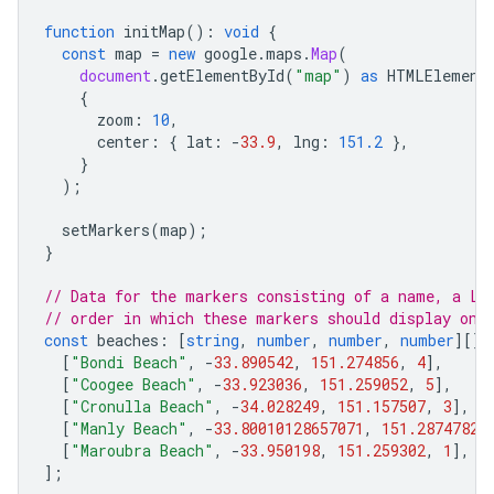
function
initMap
()
:
void
{
const
map
=
new
google
.
maps
.
Map
(
document
.
getElementById
(
"map"
)
as
HTMLElement
{
zoom
:
10
,
center
:
{
lat
:
-
33.9
,
lng
:
151.2
},
}
);
setMarkers
(
map
);
}
// Data for the markers consisting of a name, a La
// order in which these markers should display on 
const
beaches
:
[
string
,
number
,
number
,
number
][]
[
"Bondi Beach"
,
-
33.890542
,
151.274856
,
4
],
[
"Coogee Beach"
,
-
33.923036
,
151.259052
,
5
],
[
"Cronulla Beach"
,
-
34.028249
,
151.157507
,
3
],
[
"Manly Beach"
,
-
33.80010128657071
,
151.28747820
[
"Maroubra Beach"
,
-
33.950198
,
151.259302
,
1
],
];