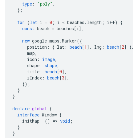
type
:
"poly"
,
};
for
(
let
i
=
0
;
i
 < 
beaches
.
length
;
i
++
)
{
const
beach
=
beaches
[
i
];
new
google
.
maps
.
Marker
({
position
:
{
lat
:
beach
[
1
],
lng
:
beach
[
2
]
},
map
,
icon
:
image
,
shape
:
shape
,
title
:
beach
[
0
],
zIndex
:
beach
[
3
],
});
}
}
declare
global
{
interface
Window
{
initMap
:
()
=
>
void
;
}
}