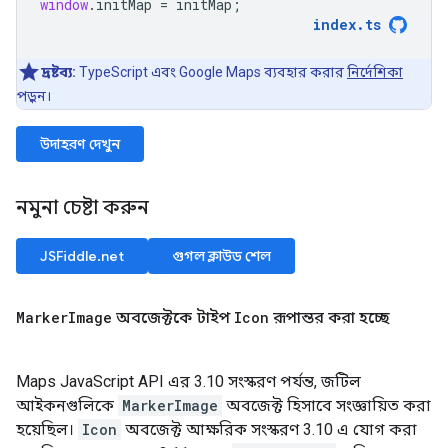
window
.
initMap
=
initMap
;
index
.
ts
দ্রষ্টব্য:
TypeScript এবং Google Maps ব্যবহার করার
নির্দেশিকা
পড়ুন।
উদাহরণ দেখুন
নমুনা চেষ্টা করুন
JSFiddle.net
গুগল ক্লাউড শেল
Marker
Image
অবজেক্টকে টাইপ
Icon
রূপান্তর করা হচ্ছে
Maps JavaScript API এর 3.10 সংস্করণ পর্যন্ত, জটিল
আইকনগুলিকে
MarkerImage
অবজেক্ট হিসাবে সংজ্ঞায়িত করা
হয়েছিল।
Icon
অবজেক্ট আক্ষরিক সংস্করণ 3.10 এ যোগ করা