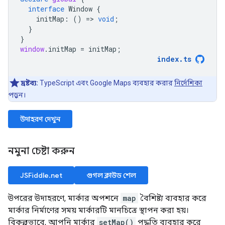
interface
Window
{
initMap
:
()
=
>
void
;
}
}
window
.
initMap
=
initMap
;
index
.
ts
দ্রষ্টব্য:
TypeScript এবং Google Maps ব্যবহার করার
নির্দেশিকা
পড়ুন।
উদাহরণ দেখুন
নমুনা চেষ্টা করুন
JSFiddle.net
গুগল ক্লাউড শেল
উপরের উদাহরণে, মার্কার অপশনে
map
বৈশিষ্ট্য ব্যবহার করে
মার্কার নির্মাণের সময় মার্কারটি মানচিত্রে স্থাপন করা হয়।
বিকল্পভাবে, আপনি মার্কার
setMap()
পদ্ধতি ব্যবহার করে