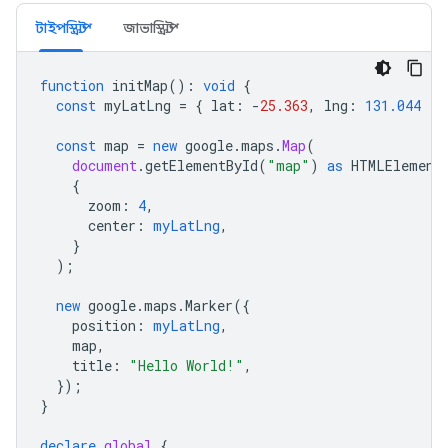
টাইপস্ক্রিপ্ট
জাভাস্ক্রিপ্ট
function
initMap
()
:
void
{
const
myLatLng
=
{
lat
:
-
25.363
,
lng
:
131.044
};
const
map
=
new
google
.
maps
.
Map
(
document
.
getElementById
(
"map"
)
as
HTMLElement
{
zoom
:
4
,
center
:
myLatLng
,
}
);
new
google
.
maps
.
Marker
({
position
:
myLatLng
,
map
,
title
:
"Hello World!"
,
});
}
declare
global
{