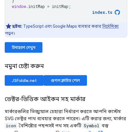
}
window
.
initMap
=
initMap
;
index
.
ts
দ্রষ্টব্য:
TypeScript এবং Google Maps ব্যবহার করার
নির্দেশিকা
পড়ুন।
উদাহরণ দেখুন
নমুনা চেষ্টা করুন
JSFiddle.net
গুগল ক্লাউড শেল
ভেক্টর-ভিত্তিক আইকন সহ মার্কার
মার্কারগুলির ভিজ্যুয়াল চেহারা নির্ধারণ করতে আপনি কাস্টম
SVG ভেক্টর পাথ ব্যবহার করতে পারেন। এটি করার জন্য, মার্কার
icon
বৈশিষ্ট্যের পছন্দসই পথ সহ একটি
Symbol
বস্তু