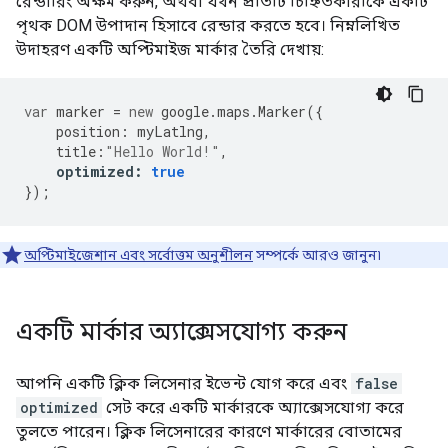
রেন্ডারিং অক্ষম করুন, অথবা যখন প্রতিটি চিহ্নিতকারীকে একটি
পৃথক DOM উপাদান হিসাবে রেন্ডার করতে হবে। নিম্নলিখিত
উদাহরণ একটি অপ্টিমাইজ মার্কার তৈরি দেখায়:
var
marker
=
new
google
.
maps
.
Marker
({
position
:
myLatlng
,
title
:
"Hello World!"
,
optimized
:
true
});
অপ্টিমাইজেশান এবং সর্বোত্তম অনুশীলন
সম্পর্কে আরও জানুন৷
একটি মার্কার অ্যাক্সেসযোগ্য করুন
আপনি একটি ক্লিক লিসেনার ইভেন্ট যোগ করে এবং
false
optimized
সেট করে একটি মার্কারকে অ্যাক্সেসযোগ্য করে
তুলতে পারেন। ক্লিক লিসেনারের কারণে মার্কারের বোতামের