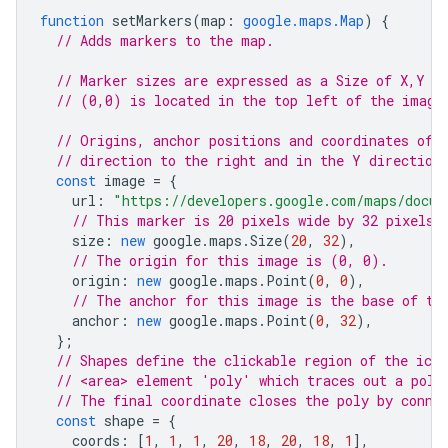
function
setMarkers
(
map
:
google.maps.Map
)
{
// Adds markers to the map.
// Marker sizes are expressed as a Size of X,Y w
// (0,0) is located in the top left of the image
// Origins, anchor positions and coordinates of 
// direction to the right and in the Y direction
const
image
=
{
url
:
"https://developers.google.com/maps/docum
// This marker is 20 pixels wide by 32 pixels 
size
:
new
google
.
maps
.
Size
(
20
,
32
),
// The origin for this image is (0, 0).
origin
:
new
google
.
maps
.
Point
(
0
,
0
),
// The anchor for this image is the base of th
anchor
:
new
google
.
maps
.
Point
(
0
,
32
),
};
// Shapes define the clickable region of the ico
// <area> element 'poly' which traces out a poly
// The final coordinate closes the poly by conne
const
shape
=
{
coords
:
[
1
,
1
,
1
,
20
,
18
,
20
,
18
,
1
],