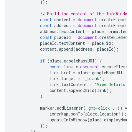
});
// Build the content of the InfoWindow
const
content
=
document
.
createElement
const
address
=
document
.
createElement
address
.
textContent
=
place
.
formattedA
const
placeId
=
document
.
createElement
placeId
.
textContent
=
place
.
id
;
content
.
append
(
address
,
placeId
);
if
(
place
.
googleMapsURI
)
{
const
link
=
document
.
createElemen
link
.
href
=
place
.
googleMapsURI
;
link
.
target
=
'_blank'
;
link
.
textContent
=
'View Details o
content
.
appendChild
(
link
);
}
marker
.
addListener
(
'gmp-click'
,
()
=
>
innerMap
.
panTo
(
place
.
location
!
);
updateInfoWindow
(
place
.
displayName
});
});