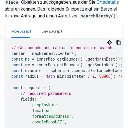
Place
-Objekten zurückgegeben, aus der Sie
Ortsdetails
abrufen können. Das folgende Snippet zeigt ein Beispiel
für eine Anfrage und einen Aufruf von
searchNearby()
:
TypeScript
JavaScript
// Get bounds and radius to constrain search.
center
=
mapElement
.
center
!
;
const
ne
=
innerMap
.
getBounds
()
!
.
getNorthEast
();
const
sw
=
innerMap
.
getBounds
()
!
.
getSouthWest
();
const
diameter
=
spherical
.
computeDistanceBetween
(
const
radius
=
Math
.
min
(
diameter
/
2
,
50000
);
// R
const
request
=
{
// required parameters
fields
:
[
'displayName'
,
'location'
,
'formattedAddress'
,
'googleMapsURI'
,
],