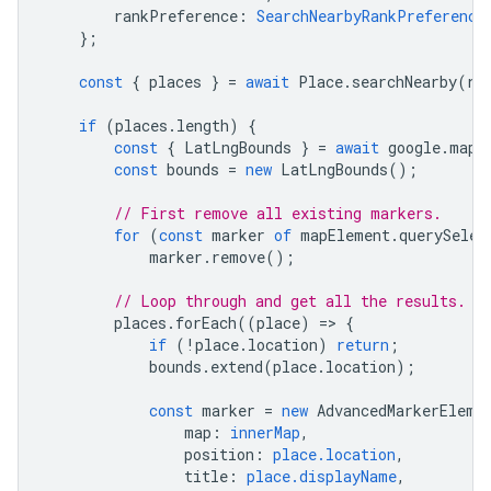
rankPreference
:
SearchNearbyRankPreference
};
const
{
places
}
=
await
Place
.
searchNearby
(
re
if
(
places
.
length
)
{
const
{
LatLngBounds
}
=
await
google
.
maps
const
bounds
=
new
LatLngBounds
();
// First remove all existing markers.
for
(
const
marker
of
mapElement
.
querySelec
marker
.
remove
();
// Loop through and get all the results.
places
.
forEach
((
place
)
=
>
{
if
(
!
place
.
location
)
return
;
bounds
.
extend
(
place
.
location
);
const
marker
=
new
AdvancedMarkerEleme
map
:
innerMap
,
position
:
place.location
,
title
:
place.displayName
,