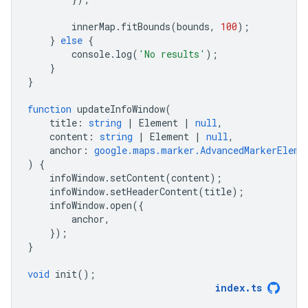
innerMap
.
fitBounds
(
bounds
,
100
);
}
else
{
console
.
log
(
'No results'
);
}
}
function
updateInfoWindow
(
title
:
string
|
Element
|
null
,
content
:
string
|
Element
|
null
,
anchor
:
google.maps.marker.AdvancedMarkerEleme
)
{
infoWindow
.
setContent
(
content
);
infoWindow
.
setHeaderContent
(
title
);
infoWindow
.
open
({
anchor
,
});
}
void
init
();
index
.
ts