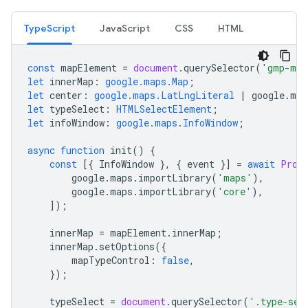
TypeScript
JavaScript
CSS
HTML
const
mapElement
=
document
.
querySelector
(
'gmp-map
let
innerMap
:
google.maps.Map
;
let
center
:
google.maps.LatLngLiteral
|
google
.
map
let
typeSelect
:
HTMLSelectElement
;
let
infoWindow
:
google.maps.InfoWindow
;
async
function
init
()
{
const
[{
InfoWindow
},
{
event
}]
=
await
Prom
google
.
maps
.
importLibrary
(
'maps'
),
google
.
maps
.
importLibrary
(
'core'
),
]);
innerMap
=
mapElement
.
innerMap
;
innerMap
.
setOptions
({
mapTypeControl
:
false
,
});
typeSelect
=
document
.
querySelector
(
'.type-sel