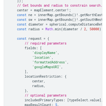
]);
// Get bounds and radius to constrain search.
center
=
mapElement
.
center
!
;
const
ne
=
innerMap
.
getBounds
()
!
.
getNorthEast
(
const
sw
=
innerMap
.
getBounds
()
!
.
getSouthWest
(
const
diameter
=
spherical
.
computeDistanceBetw
const
radius
=
Math
.
min
(
diameter
/
2
,
50000
);
const
request
=
{
// required parameters
fields
:
[
'displayName'
,
'location'
,
'formattedAddress'
,
'googleMapsURI'
,
],
locationRestriction
:
{
center
,
radius
,
},
// optional parameters
includedPrimaryTypes
:
[
typeSelect
.
value
],
maxResultCount
:
5
,