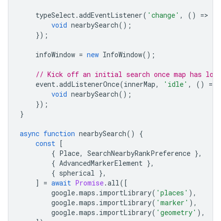
typeSelect
.
addEventListener
(
'change'
,
()
=
>
{
void
nearbySearch
();
});
infoWindow
=
new
InfoWindow
();
// Kick off an initial search once map has loa
event
.
addListenerOnce
(
innerMap
,
'idle'
,
()
=
>
void
nearbySearch
();
});
}
async
function
nearbySearch
()
{
const
[
{
Place
,
SearchNearbyRankPreference
},
{
AdvancedMarkerElement
},
{
spherical
},
]
=
await
Promise
.
all
([
google
.
maps
.
importLibrary
(
'places'
),
google
.
maps
.
importLibrary
(
'marker'
),
google
.
maps
.
importLibrary
(
'geometry'
),