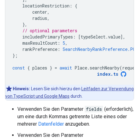
locationRestriction
:
{
center
,
radius
,
},
// optional parameters
includedPrimaryTypes
:
[
typeSelect
.
value
],
maxResultCount
:
5
,
rankPreference
:
SearchNearbyRankPreference.POP
};
const
{
places
}
=
await
Place
.
searchNearby
(
reques
index
.
ts
Hinweis:
Lesen Sie sich hierzu den
Leitfaden zur Verwendung
von TypeScript und Google Maps
durch.
Verwenden Sie den Parameter
fields
(erforderlich),
um eine durch Kommas getrennte Liste eines oder
mehrerer
Datenfelder
anzugeben.
Verwenden Sie den Parameter