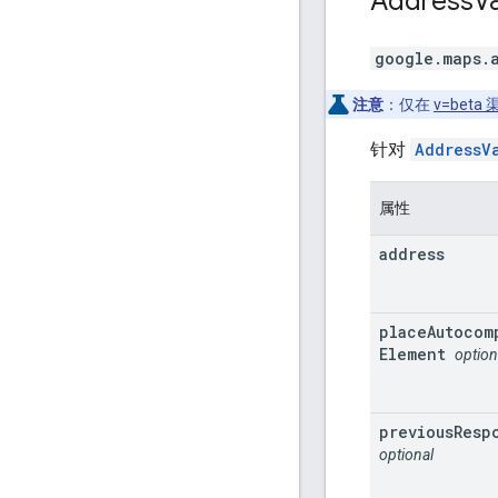
Address
Va
google.maps.
注意
：仅在
v=beta
针对
AddressV
属性
address
place
Autocom
Element
option
previous
Resp
optional