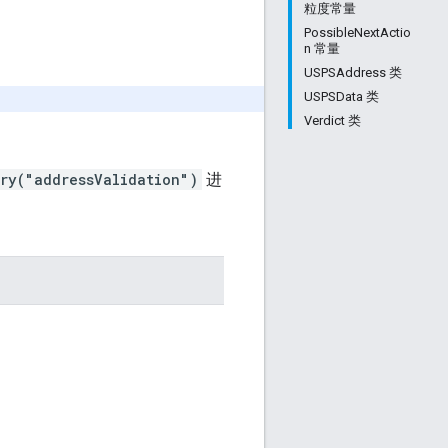
粒度常量
PossibleNextActio
n 常量
USPSAddress 类
USPSData 类
Verdict 类
ry("addressValidation")
进