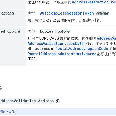
AddressValidation.re
验证序列中第一个响应中的
AutocompleteSessionToken
optional
类型
：
optional
用于标识自动补全会话的令牌，以便进行结算。
led
boolean
optional
类型
：
optional
AddressV
启用与 USPS CASS 兼容的模式。这
仅
影响
AddressValidation.uspsData
字段。注意：对于 U
address
PostalAddress.regionCode
求，
的
必须
PostalAddress.administrativeArea
必须提供为“P
“PR”。
类
addressValidation
.
Address
类
 渠道
中提供。