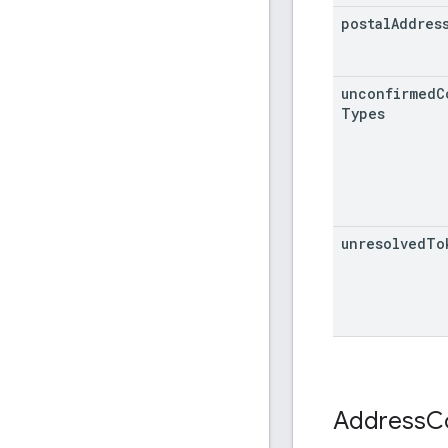
postal
Addres
unconfirmed
C
Types
unresolved
To
Address
C