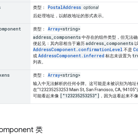
s
PostalAddress
类型
：
optional
后处理地址，以邮政地址的形式表示。
omponent
Array
<string>
类型
：
address_components
中存在的组件类型，但无法确
address_components
便起见：其内容相当于遍历
以
AddressComponent.confirmationLevel
C
不是
AddressComponent.inferred
tr
或
标志未设置为
列表。
kens
Array
<string>
类型
：
输入中无法解析的任何令牌。这可能是未被识别为地址
在“123235253253 Main St, San Francisco, 
["123235253253"]
可能看起来像
，因为这看起来不
omponent
类