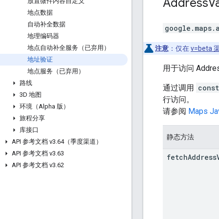
Address
Va
放置微件内容自定义
地点数据
自动补全数据
google.maps.
地理编码器
地点自动补全服务（已弃用）
注意
：仅在
v=beta
地址验证
用于访问 Addres
地点服务（已弃用）
路线
通过调用
cons
3D 地图
行访问。
环境（Alpha 版）
请参阅
Maps Ja
旅程分享
库接口
静态方法
API 参考文档 v3
.
64（季度渠道）
API 参考文档 v3
.
63
fetch
Address
API 参考文档 v3
.
62