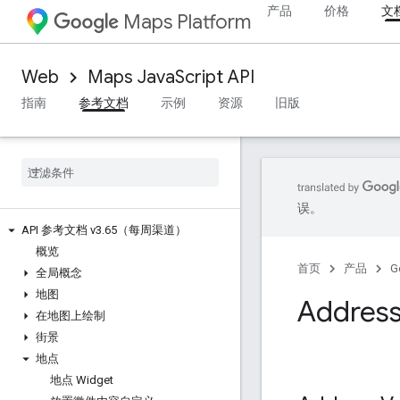
产品
价格
文
Maps Platform
Web
Maps JavaScript API
指南
参考文档
示例
资源
旧版
误。
API 参考文档 v3
.
65（每周渠道）
概览
首页
产品
G
全局概念
地图
Address 
在地图上绘制
街景
地点
地点 Widget