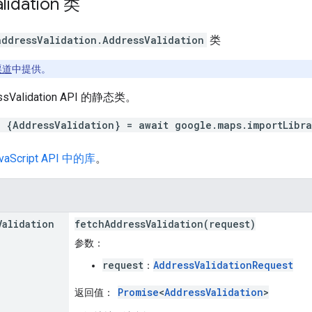
lidation
类
addressValidation
.
AddressValidation
类
 渠道
中提供。
sValidation API 的静态类。
t {AddressValidation} = await google.maps.importLibra
vaScript API 中的库
。
Validation
fetchAddressValidation(request)
参数
：
request
AddressValidationRequest
：
Promise
<
AddressValidation
>
返回值
：