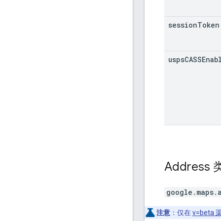
session
Token
usps
CASSEnab
Address
google.maps.
注意
：仅在
v=beta