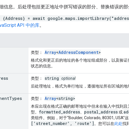
细信息。后处理包括更正地址中拼写错误的部分、替换错误的部
t {Address} = await google.maps.importLibrary("addre
vaScript API 中的库
。
Array
<
AddressComponent
>
类型
：
格式化和更正后的地址的各个地址组成部分，以及验证
状态的信息。
ress
string
类型
：
optional
后处理地址，格式为单行地址，遵循地址所在区域的地
nent
Types
Array
<string>
类型
：
本应出现在格式正确的邮寄地址中但未在输入中找到且
formatted_address
postal_address
ad
型。
、
或
类组件。例如，对于“Boulder, Colorado, 80301, 
['street_number', 'route']
。您可以在
此处
找