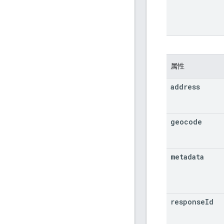
属性
address
geocode
metadata
response
Id