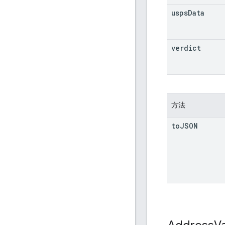
usps
Data
verdict
方法
to
JSON