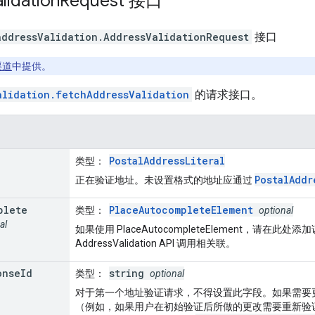
lidation
Request
接口
addressValidation
.
AddressValidationRequest
接口
 渠道
中提供。
alidation.fetchAddressValidation
的请求接口。
PostalAddressLiteral
类型
：
PostalAddr
正在验证地址。未设置格式的地址应通过
plete
PlaceAutocompleteElement
类型
：
optional
al
如果使用 PlaceAutocompleteElement，请在
AddressValidation API 调用相关联。
onse
Id
string
类型
：
optional
对于第一个地址验证请求，不得设置此字段。如果需要
（例如，如果用户在初始验证后所做的更改需要重新验