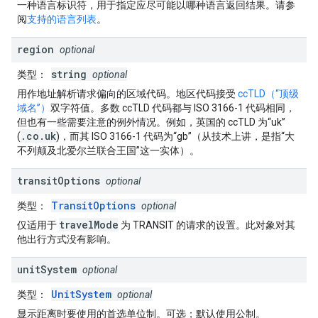
一种语言标识符，用于指定应尽可能以哪种语言返回结果。请参
阅
支持的语言列表
。
region
optional
string
类型
：
optional
用作地址解析请求偏向的区域代码。地区代码接受
ccTLD（“顶级
域名”）
双字符值。多数 ccTLD 代码都与 ISO 3166-1 代码相同，
但也有一些需要注意的例外情况。例如，英国的 ccTLD 为“uk”
.co.uk
(
)，而其 ISO 3166-1 代码为“gb”（从技术上讲，是指“大
不列颠及北爱尔兰联合王国”这一实体）。
transit
Options
optional
TransitOptions
类型
：
optional
travelMode
仅适用于
为 TRANSIT 的请求的设置。此对象对其
他出行方式没有影响。
unit
System
optional
UnitSystem
类型
：
optional
显示距离时要使用的首选单位制。可选；默认使用公制。