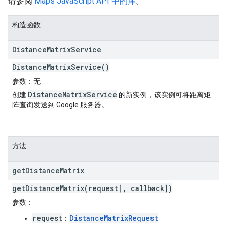
请参阅
Maps JavaScript API 中的库
。
构造函数
Distance
Matrix
Service
DistanceMatrixService()
参数
：无
DistanceMatrixService
创建
的新实例，该实例可将距离矩
阵查询发送到 Google 服务器。
方法
get
Distance
Matrix
getDistanceMatrix(request[, callback])
参数
：
request
DistanceMatrixRequest
：