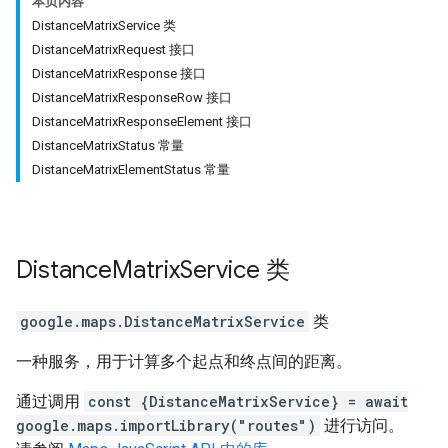
本页内容
DistanceMatrixService 类
DistanceMatrixRequest 接口
DistanceMatrixResponse 接口
DistanceMatrixResponseRow 接口
DistanceMatrixResponseElement 接口
DistanceMatrixStatus 常量
DistanceMatrixElementStatus 常量
Distance
Matrix
Service
类
google.maps
.
DistanceMatrixService
类
一种服务，用于计算多个起点和终点间的距离。
通过调用
const {DistanceMatrixService} = await
google.maps.importLibrary("routes")
进行访问。