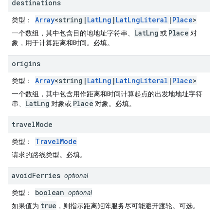
destinations
Array
<string|
LatLng
|
LatLngLiteral
|
Place
>
类型
：
LatLng
Place
一个数组，其中包含目的地地址字符串、
或
对
象，用于计算距离和时间。必填。
origins
Array
<string|
LatLng
|
LatLngLiteral
|
Place
>
类型
：
一个数组，其中包含用作距离和时间计算起点的出发地地址字符
LatLng
Place
串、
对象或
对象。必填。
travel
Mode
TravelMode
类型
：
请求的路线类型。必填。
avoid
Ferries
optional
boolean
类型
：
optional
true
如果值为
，则指示距离矩阵服务尽可能避开渡轮。可选。