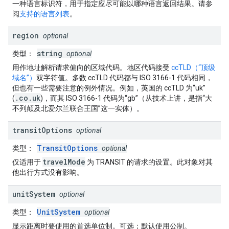
一种语言标识符，用于指定应尽可能以哪种语言返回结果。请参
阅
支持的语言列表
。
region
optional
string
类型
：
optional
用作地址解析请求偏向的区域代码。地区代码接受
ccTLD（“顶级
域名”）
双字符值。多数 ccTLD 代码都与 ISO 3166-1 代码相同，
但也有一些需要注意的例外情况。例如，英国的 ccTLD 为“uk”
.co.uk
(
)，而其 ISO 3166-1 代码为“gb”（从技术上讲，是指“大
不列颠及北爱尔兰联合王国”这一实体）。
transit
Options
optional
TransitOptions
类型
：
optional
travelMode
仅适用于
为 TRANSIT 的请求的设置。此对象对其
他出行方式没有影响。
unit
System
optional
UnitSystem
类型
：
optional
显示距离时要使用的首选单位制。可选；默认使用公制。