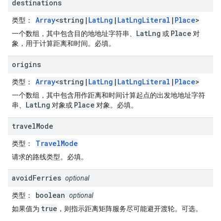
destinations
Array
<string|
LatLng
|
LatLngLiteral
|
Place
>
类型
：
LatLng
Place
一个数组，其中包含目的地地址字符串、
或
对
象，用于计算距离和时间。必填。
origins
Array
<string|
LatLng
|
LatLngLiteral
|
Place
>
类型
：
一个数组，其中包含用作距离和时间计算起点的出发地地址字符
LatLng
Place
串、
对象或
对象。必填。
travel
Mode
TravelMode
类型
：
请求的路线类型。必填。
avoid
Ferries
optional
boolean
类型
：
optional
true
如果值为
，则指示距离矩阵服务尽可能避开渡轮。可选。