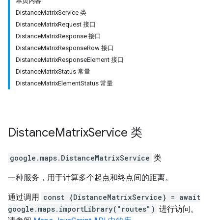
本页内容
DistanceMatrixService 类
DistanceMatrixRequest 接口
DistanceMatrixResponse 接口
DistanceMatrixResponseRow 接口
DistanceMatrixResponseElement 接口
DistanceMatrixStatus 常量
DistanceMatrixElementStatus 常量
Distance
Matrix
Service
类
google.maps
.
DistanceMatrixService
类
一种服务，用于计算多个起点和终点间的距离。
通过调用
const {DistanceMatrixService} = await
google.maps.importLibrary("routes")
进行访问。