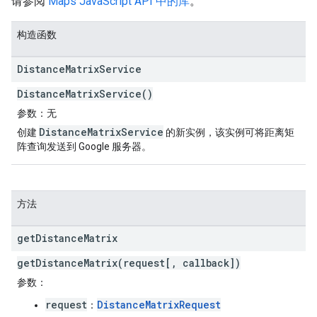
请参阅
Maps JavaScript API 中的库
。
构造函数
Distance
Matrix
Service
DistanceMatrixService()
参数
：无
DistanceMatrixService
创建
的新实例，该实例可将距离矩
阵查询发送到 Google 服务器。
方法
get
Distance
Matrix
getDistanceMatrix(request[, callback])
参数
：
request
DistanceMatrixRequest
：