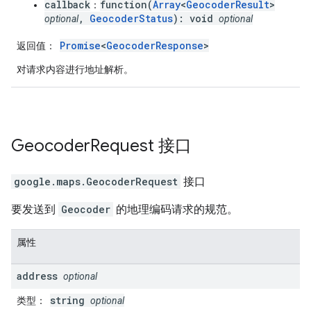
callback
function(
Array
<
GeocoderResult
>
：
,
GeocoderStatus
): void
optional
optional
Promise
<
GeocoderResponse
>
返回值
：
对请求内容进行地址解析。
Geocoder
Request
接口
google.maps
.
GeocoderRequest
接口
要发送到
Geocoder
的地理编码请求的规范。
属性
address
optional
string
类型
：
optional