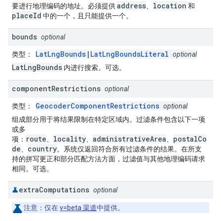
address
location
要进行地理编码的地址。必须提供
、
和
placeId
中的一个，且只能提供一个。
bounds
optional
LatLngBounds
|
LatLngBoundsLiteral
类型
：
optional
LatLngBounds
内进行搜索。可选。
component
Restrictions
optional
GeocoderComponentRestrictions
类型
：
optional
组成部分用于将结果限制在特定区域内。过滤条件包含以下一项
或多
route
locality
administrativeArea
postalCo
项：
、
、
、
de
country
、
。系统仅返回符合所有过滤条件的结果。在所支
持的拼写更正和部分匹配方法方面，过滤值与其他地理编码请求
相同。可选。
extra
Computations
optional
注意
：仅在
v=beta 渠道
中提供。