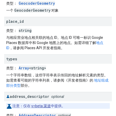
GeocoderGeometry
类型
：
GeocoderGeometry
一个
对象
place
_
id
string
类型
：
与相应营业地点相关联的地点 ID。地点 ID 可唯一标识 Google
Places 数据库中和 Google 地图上的地点。如需详细了解
地点
ID
，请参阅 Places API 开发者指南。
types
Array
<string>
类型
：
一个字符串数组，这些字符串表示传回的地址解析元素的类型。
如需查看可能的字符串列表，请参阅《开发者指南》的
地址组成
部分类型
部分。
address
_
descriptor
optional
注意
：仅在
v=beta 渠道
中提供。
AddressDescriptor
类型
：
optional