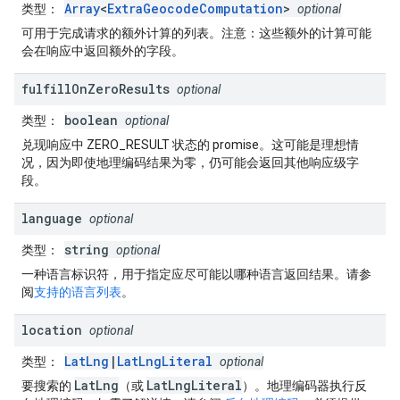
Array
<
ExtraGeocodeComputation
>
类型
：
optional
可用于完成请求的额外计算的列表。注意：这些额外的计算可能
会在响应中返回额外的字段。
fulfill
On
Zero
Results
optional
boolean
类型
：
optional
兑现响应中 ZERO_RESULT 状态的 promise。这可能是理想情
况，因为即使地理编码结果为零，仍可能会返回其他响应级字
段。
language
optional
string
类型
：
optional
一种语言标识符，用于指定应尽可能以哪种语言返回结果。请参
阅
支持的语言列表
。
location
optional
LatLng
|
LatLngLiteral
类型
：
optional
LatLng
LatLngLiteral
要搜索的
（或
）。地理编码器执行反