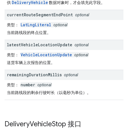
DeliveryVehicle
供
数据对象时，才会填充此字段。
current
Route
Segment
End
Point
optional
LatLngLiteral
类型
：
optional
当前路线段的终点位置。
latest
Vehicle
Location
Update
optional
VehicleLocationUpdate
类型
：
optional
送货车辆上次报告的位置。
remaining
Duration
Millis
optional
number
类型
：
optional
当前路线段的剩余行驶时长（以毫秒为单位）。
Delivery
Vehicle
Stop
接口