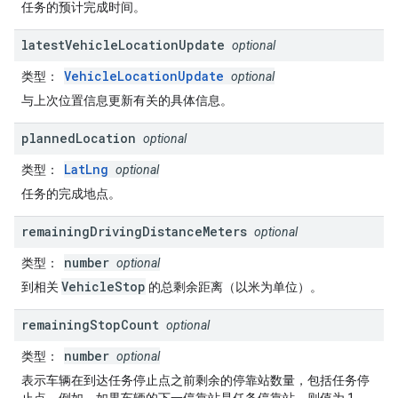
任务的预计完成时间。
latest
Vehicle
Location
Update
optional
VehicleLocationUpdate
类型
：
optional
与上次位置信息更新有关的具体信息。
planned
Location
optional
LatLng
类型
：
optional
任务的完成地点。
remaining
Driving
Distance
Meters
optional
number
类型
：
optional
VehicleStop
到相关
的总剩余距离（以米为单位）。
remaining
Stop
Count
optional
number
类型
：
optional
表示车辆在到达任务停止点之前剩余的停靠站数量，包括任务停