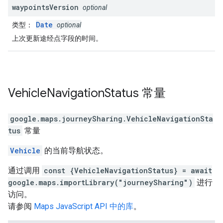
waypoints
Version
optional
Date
类型
：
optional
上次更新途经点字段的时间。
Vehicle
Navigation
Status
常量
google.maps.journeySharing
.
VehicleNavigationSta
tus
常量
Vehicle
的当前导航状态。
通过调用
const {VehicleNavigationStatus} = await
google.maps.importLibrary("journeySharing")
进行
访问。
请参阅
Maps JavaScript API 中的库
。