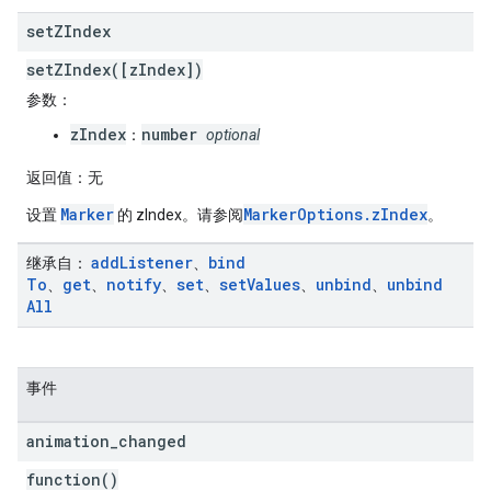
set
ZIndex
setZIndex([zIndex])
参数
：
zIndex
number
：
optional
返回值
：无
Marker
MarkerOptions.zIndex
设置
的 zIndex。请参阅
。
add
Listener
bind
继承自
：
、
To
get
notify
set
set
Values
unbind
unbind
、
、
、
、
、
、
All
事件
animation
_
changed
function()