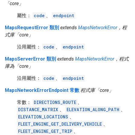
「core」
屬性：
code
、
endpoint
MapsRequestError 類別
extends
MapsNetworkError
，程
式庫「core」
沿用屬性：
code
、
endpoint
MapsServerError 類別
extends
MapsNetworkError
，程式
庫為「core」
沿用屬性：
code
、
endpoint
MapsNetworkErrorEndpoint 常數
程式庫「core」
常數：
DIRECTIONS_ROUTE
、
DISTANCE_MATRIX
、
ELEVATION_ALONG_PATH
、
ELEVATION_LOCATIONS
、
FLEET_ENGINE_GET_DELIVERY_VEHICLE
、
FLEET_ENGINE_GET_TRIP
、