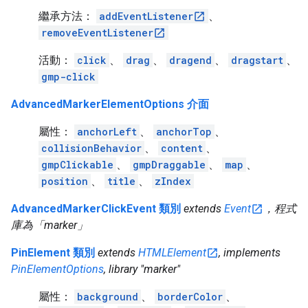
繼承方法：
addEventListener
、
removeEventListener
活動：
click
、
drag
、
dragend
、
dragstart
、
gmp-click
AdvancedMarkerElementOptions 介面
屬性：
anchorLeft
、
anchorTop
、
collisionBehavior
、
content
、
gmpClickable
、
gmpDraggable
、
map
、
position
、
title
、
zIndex
AdvancedMarkerClickEvent 類別
extends
Event
，程式
庫為「marker」
PinElement 類別
extends
HTMLElement
, implements
PinElementOptions
, library "marker"
屬性：
background
、
borderColor
、