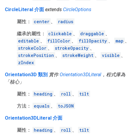
CircleLiteral 介面
extends
CircleOptions
屬性：
center
、
radius
繼承的屬性：
clickable
、
draggable
、
editable
、
fillColor
、
fillOpacity
、
map
、
strokeColor
、
strokeOpacity
、
strokePosition
、
strokeWeight
、
visible
、
zIndex
Orientation3D 類別
實作
Orientation3DLiteral
，程式庫為
「核心」
屬性：
heading
、
roll
、
tilt
方法：
equals
、
toJSON
Orientation3DLiteral 介面
屬性：
heading
、
roll
、
tilt