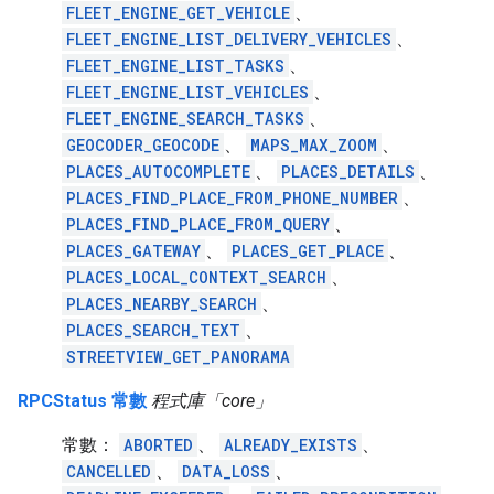
FLEET_ENGINE_GET_VEHICLE
、
FLEET_ENGINE_LIST_DELIVERY_VEHICLES
、
FLEET_ENGINE_LIST_TASKS
、
FLEET_ENGINE_LIST_VEHICLES
、
FLEET_ENGINE_SEARCH_TASKS
、
GEOCODER_GEOCODE
、
MAPS_MAX_ZOOM
、
PLACES_AUTOCOMPLETE
、
PLACES_DETAILS
、
PLACES_FIND_PLACE_FROM_PHONE_NUMBER
、
PLACES_FIND_PLACE_FROM_QUERY
、
PLACES_GATEWAY
、
PLACES_GET_PLACE
、
PLACES_LOCAL_CONTEXT_SEARCH
、
PLACES_NEARBY_SEARCH
、
PLACES_SEARCH_TEXT
、
STREETVIEW_GET_PANORAMA
RPCStatus 常數
程式庫「core」
常數：
ABORTED
、
ALREADY_EXISTS
、
CANCELLED
、
DATA_LOSS
、