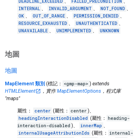
DEADLINE_EXCEEDED
、
FAILED_PRECONDITION
、
INTERNAL
、
INVALID_ARGUMENT
、
NOT_FOUND
、
OK
、
OUT_OF_RANGE
、
PERMISSION_DENIED
、
RESOURCE_EXHAUSTED
、
UNAUTHENTICATED
、
UNAVAILABLE
、
UNIMPLEMENTED
、
UNKNOWN
地圖
地圖
MapElement 類別
(標記：
<gmp-map>
)
extends
HTMLElement
，實作
MapElementOptions
，程式庫
"maps"
屬性：
center
(屬性：
center
)、
headingInteractionDisabled
(屬性：
heading-
interaction-disabled
)、
innerMap
、
internalUsageAttributionIds
(屬性：
internal-