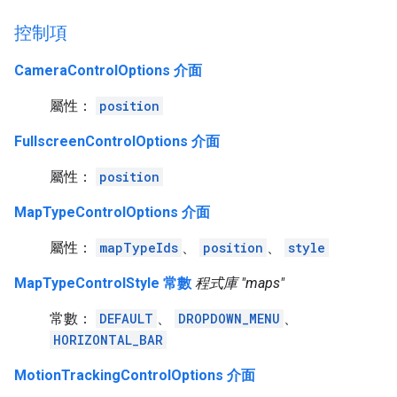
控制項
CameraControlOptions 介面
屬性：
position
FullscreenControlOptions 介面
屬性：
position
MapTypeControlOptions 介面
屬性：
mapTypeIds
、
position
、
style
MapTypeControlStyle 常數
程式庫 "maps"
常數：
DEFAULT
、
DROPDOWN_MENU
、
HORIZONTAL_BAR
MotionTrackingControlOptions 介面