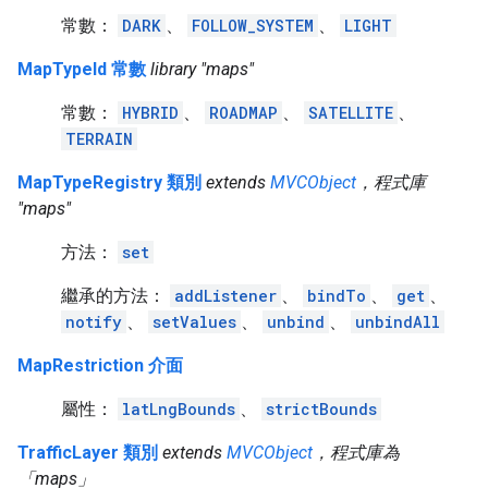
常數：
DARK
、
FOLLOW_SYSTEM
、
LIGHT
MapTypeId 常數
library "maps"
常數：
HYBRID
、
ROADMAP
、
SATELLITE
、
TERRAIN
MapTypeRegistry 類別
extends
MVCObject
，程式庫
"maps"
方法：
set
繼承的方法：
addListener
、
bindTo
、
get
、
notify
、
setValues
、
unbind
、
unbindAll
MapRestriction 介面
屬性：
latLngBounds
、
strictBounds
TrafficLayer 類別
extends
MVCObject
，程式庫為
「maps」