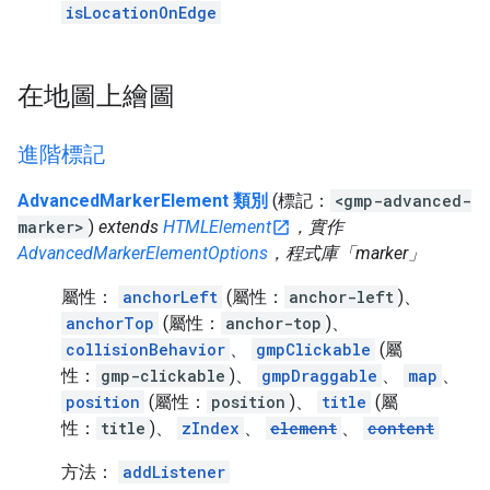
isLocationOnEdge
在地圖上繪圖
進階標記
AdvancedMarkerElement 類別
(標記：
<gmp-advanced-
marker>
)
extends
HTMLElement
，實作
AdvancedMarkerElementOptions
，程式庫「marker」
屬性：
anchorLeft
(屬性：
anchor-left
)、
anchorTop
(屬性：
anchor-top
)、
collisionBehavior
、
gmpClickable
(屬
性：
gmp-clickable
)、
gmpDraggable
、
map
、
position
(屬性：
position
)、
title
(屬
性：
title
)、
zIndex
、
element
、
content
方法：
addListener