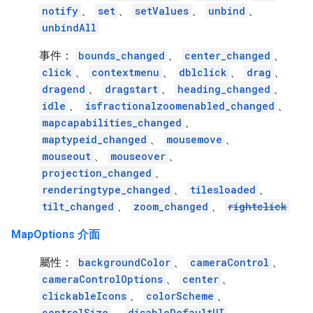
notify
、
set
、
setValues
、
unbind
、
unbindAll
事件：
bounds_changed
、
center_changed
、
click
、
contextmenu
、
dblclick
、
drag
、
dragend
、
dragstart
、
heading_changed
、
idle
、
isfractionalzoomenabled_changed
、
mapcapabilities_changed
、
maptypeid_changed
、
mousemove
、
mouseout
、
mouseover
、
projection_changed
、
renderingtype_changed
、
tilesloaded
、
tilt_changed
、
zoom_changed
、
rightclick
MapOptions 介面
屬性：
backgroundColor
、
cameraControl
、
cameraControlOptions
、
center
、
clickableIcons
、
colorScheme
、
controlSize
、
disableDefaultUI
、