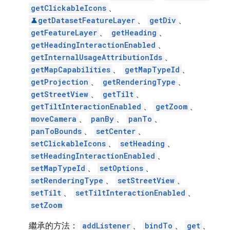
getClickableIcons
、
getDatasetFeatureLayer
、
getDiv
、
getFeatureLayer
、
getHeading
、
getHeadingInteractionEnabled
、
getInternalUsageAttributionIds
、
getMapCapabilities
、
getMapTypeId
、
getProjection
、
getRenderingType
、
getStreetView
、
getTilt
、
getTiltInteractionEnabled
、
getZoom
、
moveCamera
、
panBy
、
panTo
、
panToBounds
、
setCenter
、
setClickableIcons
、
setHeading
、
setHeadingInteractionEnabled
、
setMapTypeId
、
setOptions
、
setRenderingType
、
setStreetView
、
setTilt
、
setTiltInteractionEnabled
、
setZoom
繼承的方法：
addListener
、
bindTo
、
get
、