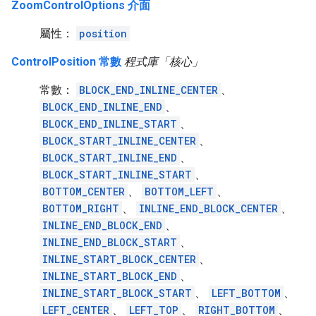
ZoomControlOptions 介面
屬性：
position
ControlPosition 常數
程式庫「核心」
常數：
BLOCK_END_INLINE_CENTER
、
BLOCK_END_INLINE_END
、
BLOCK_END_INLINE_START
、
BLOCK_START_INLINE_CENTER
、
BLOCK_START_INLINE_END
、
BLOCK_START_INLINE_START
、
BOTTOM_CENTER
、
BOTTOM_LEFT
、
BOTTOM_RIGHT
、
INLINE_END_BLOCK_CENTER
、
INLINE_END_BLOCK_END
、
INLINE_END_BLOCK_START
、
INLINE_START_BLOCK_CENTER
、
INLINE_START_BLOCK_END
、
INLINE_START_BLOCK_START
、
LEFT_BOTTOM
、
LEFT_CENTER
、
LEFT_TOP
、
RIGHT_BOTTOM
、