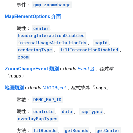
事件：
gmp-zoomchange
MapElementOptions 介面
屬性：
center
、
headingInteractionDisabled
、
internalUsageAttributionIds
、
mapId
、
renderingType
、
tiltInteractionDisabled
、
zoom
ZoomChangeEvent 類別
extends
Event
，程式庫
「maps」
地圖類別
extends
MVCObject
，程式庫為「maps」
常數：
DEMO_MAP_ID
屬性：
controls
、
data
、
mapTypes
、
overlayMapTypes
方法：
fitBounds
、
getBounds
、
getCenter
、