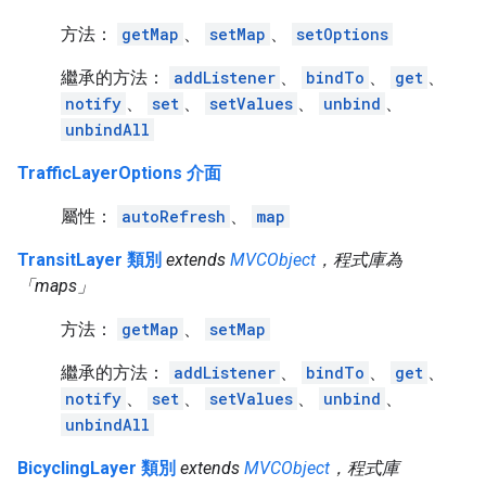
方法：
getMap
、
setMap
、
setOptions
繼承的方法：
addListener
、
bindTo
、
get
、
notify
、
set
、
setValues
、
unbind
、
unbindAll
TrafficLayerOptions 介面
屬性：
autoRefresh
、
map
TransitLayer 類別
extends
MVCObject
，程式庫為
「maps」
方法：
getMap
、
setMap
繼承的方法：
addListener
、
bindTo
、
get
、
notify
、
set
、
setValues
、
unbind
、
unbindAll
BicyclingLayer 類別
extends
MVCObject
，程式庫