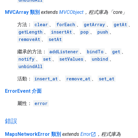
MVCArray 類別
extends
MVCObject
，程式庫為「core」
方法：
clear
、
forEach
、
getArray
、
getAt
、
getLength
、
insertAt
、
pop
、
push
、
removeAt
、
setAt
繼承的方法：
addListener
、
bindTo
、
get
、
notify
、
set
、
setValues
、
unbind
、
unbindAll
活動：
insert_at
、
remove_at
、
set_at
ErrorEvent 介面
屬性：
error
錯誤
MapsNetworkError 類別
extends
Error
，程式庫為