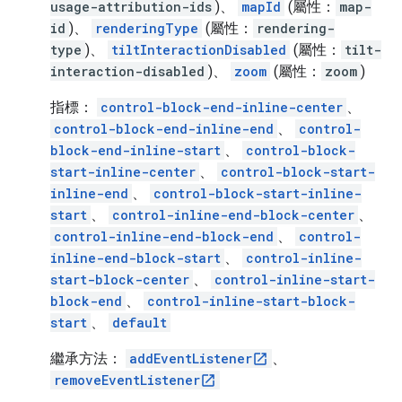
usage-attribution-ids
)、
mapId
(屬性：
map-
id
)、
renderingType
(屬性：
rendering-
type
)、
tiltInteractionDisabled
(屬性：
tilt-
interaction-disabled
)、
zoom
(屬性：
zoom
)
指標：
control-block-end-inline-center
、
control-block-end-inline-end
、
control-
block-end-inline-start
、
control-block-
start-inline-center
、
control-block-start-
inline-end
、
control-block-start-inline-
start
、
control-inline-end-block-center
、
control-inline-end-block-end
、
control-
inline-end-block-start
、
control-inline-
start-block-center
、
control-inline-start-
block-end
、
control-inline-start-block-
start
、
default
繼承方法：
addEventListener
、
removeEventListener