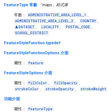
FeatureType 常數
「maps」程式庫
常數：
ADMINISTRATIVE_AREA_LEVEL_1
、
ADMINISTRATIVE_AREA_LEVEL_2
、
COUNTRY
、
DATASET
、
LOCALITY
、
POSTAL_CODE
、
SCHOOL_DISTRICT
FeatureStyleFunction typedef
FeatureStyleFunctionOptions 介面
屬性：
feature
FeatureStyleOptions 介面
屬性：
fillColor
、
fillOpacity
、
strokeColor
、
strokeOpacity
、
strokeWeight
功能介面
屬性：
featureType