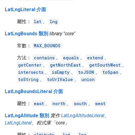
LatLngLiteral 介面
屬性：
lat
、
lng
LatLngBounds 類別
library "core"
常數：
MAX_BOUNDS
方法：
contains
、
equals
、
extend
、
getCenter
、
getNorthEast
、
getSouthWest
、
intersects
、
isEmpty
、
toJSON
、
toSpan
、
toString
、
toUrlValue
、
union
LatLngBoundsLiteral 介面
屬性：
east
、
north
、
south
、
west
LatLngAltitude 類別
實作
LatLngAltitudeLiteral
、
LatLngLiteral
、程式庫「core」
屬性：
altitude
、
lat
、
lng