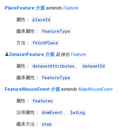
PlaceFeature 介面
extends
Feature
屬性：
placeId
繼承屬性：
featureType
方法：
fetchPlace
DatasetFeature 介面
延伸自
Feature
屬性：
datasetAttributes
、
datasetId
繼承屬性：
featureType
FeatureMouseEvent 介面
extends
MapMouseEvent
屬性：
features
沿用屬性：
domEvent
、
latLng
繼承方法：
stop