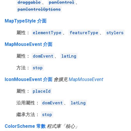
draggable
、
panControl
、
panControlOptions
MapTypeStyle 介面
屬性：
elementType
、
featureType
、
stylers
MapMouseEvent 介面
屬性：
domEvent
、
latLng
方法：
stop
IconMouseEvent 介面
會擴充
MapMouseEvent
屬性：
placeId
沿用屬性：
domEvent
、
latLng
繼承方法：
stop
ColorScheme 常數
程式庫「核心」