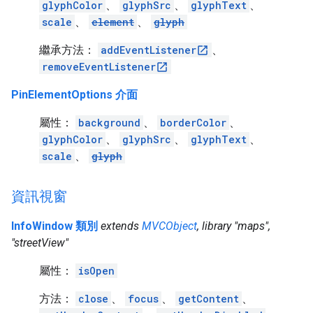
glyphColor
、
glyphSrc
、
glyphText
、
scale
、
element
、
glyph
繼承方法：
addEventListener
、
removeEventListener
PinElementOptions 介面
屬性：
background
、
borderColor
、
glyphColor
、
glyphSrc
、
glyphText
、
scale
、
glyph
資訊視窗
InfoWindow 類別
extends
MVCObject
, library "maps",
"streetView"
屬性：
isOpen
方法：
close
、
focus
、
getContent
、