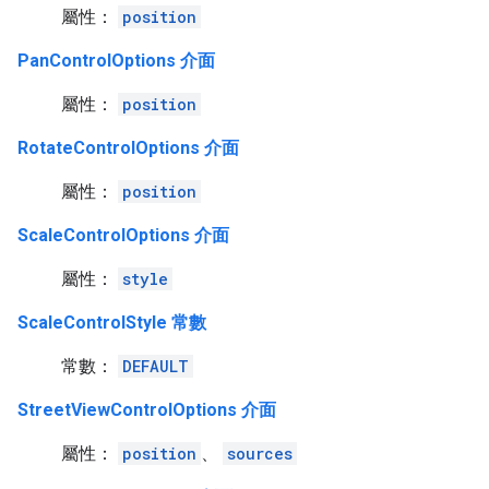
屬性：
position
PanControlOptions 介面
屬性：
position
RotateControlOptions 介面
屬性：
position
ScaleControlOptions 介面
屬性：
style
ScaleControlStyle 常數
常數：
DEFAULT
StreetViewControlOptions 介面
屬性：
position
、
sources