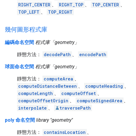
RIGHT_CENTER
、
RIGHT_TOP
、
TOP_CENTER
、
TOP_LEFT
、
TOP_RIGHT
幾何圖形程式庫
編碼命名空間
程式庫「geometry」
靜態方法：
decodePath
、
encodePath
球面命名空間
程式庫「geometry」
靜態方法：
computeArea
、
computeDistanceBetween
、
computeHeading
、
computeLength
、
computeOffset
、
computeOffsetOrigin
、
computeSignedArea
、
interpolate
、
traversePath
poly 命名空間
library "geometry"
靜態方法：
containsLocation
、