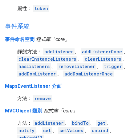
屬性：
token
事件系統
事件命名空間
程式庫「core」
靜態方法：
addListener
、
addListenerOnce
、
clearInstanceListeners
、
clearListeners
、
hasListeners
、
removeListener
、
trigger
、
addDomListener
、
addDomListenerOnce
MapsEventListener 介面
方法：
remove
MVCObject 類別
程式庫「core」
方法：
addListener
、
bindTo
、
get
、
notify
、
set
、
setValues
、
unbind
、
unbindAll