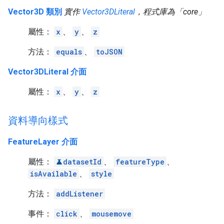
Vector3D 類別
實作
Vector3DLiteral
，程式庫為「core」
屬性：
x
、
y
、
z
方法：
equals
、
toJSON
Vector3DLiteral 介面
屬性：
x
、
y
、
z
資料導向樣式
FeatureLayer 介面
屬性：
datasetId
、
featureType
、
isAvailable
、
style
方法：
addListener
事件：
click
、
mousemove