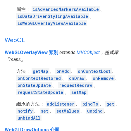
屬性：
isAdvancedMarkersAvailable
、
isDataDrivenStylingAvailable
、
isWebGLOverlayViewAvailable
Web
GL
WebGLOverlayView 類別
extends
MVCObject
，程式庫
「maps」
方法：
getMap
、
onAdd
、
onContextLost
、
onContextRestored
、
onDraw
、
onRemove
、
onStateUpdate
、
requestRedraw
、
requestStateUpdate
、
setMap
繼承的方法：
addListener
、
bindTo
、
get
、
notify
、
set
、
setValues
、
unbind
、
unbindAll
WebGLDrawOptions 介面