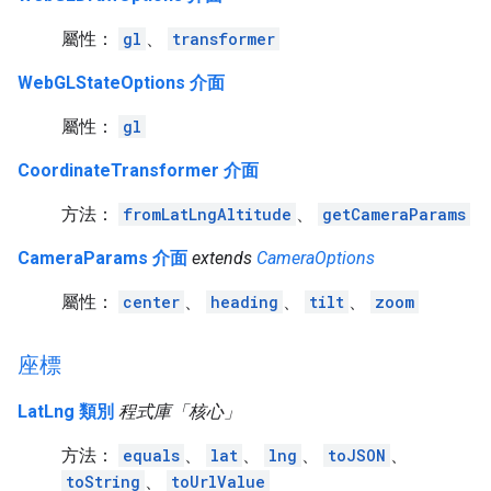
屬性：
gl
、
transformer
WebGLStateOptions 介面
屬性：
gl
CoordinateTransformer 介面
方法：
fromLatLngAltitude
、
getCameraParams
CameraParams 介面
extends
CameraOptions
屬性：
center
、
heading
、
tilt
、
zoom
座標
LatLng 類別
程式庫「核心」
方法：
equals
、
lat
、
lng
、
toJSON
、
toString
、
toUrlValue