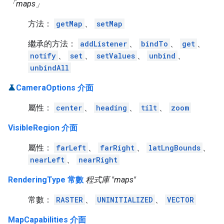
「maps」
方法：
getMap
、
setMap
繼承的方法：
addListener
、
bindTo
、
get
、
notify
、
set
、
setValues
、
unbind
、
unbindAll
CameraOptions 介面
屬性：
center
、
heading
、
tilt
、
zoom
VisibleRegion 介面
屬性：
farLeft
、
farRight
、
latLngBounds
、
nearLeft
、
nearRight
RenderingType 常數
程式庫 "maps"
常數：
RASTER
、
UNINITIALIZED
、
VECTOR
MapCapabilities 介面