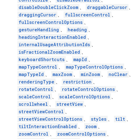
disableDoubleClickZoom
、
draggableCursor
、
draggingCursor
、
fullscreenControl
、
fullscreenControlOptions
、
gestureHandling
、
heading
、
headingInteractionEnabled
、
internalUsageAttributionIds
、
isFractionalZoomEnabled
、
keyboardShortcuts
、
mapId
、
mapTypeControl
、
mapTypeControlOptions
、
mapTypeId
、
maxZoom
、
minZoom
、
noClear
、
renderingType
、
restriction
、
rotateControl
、
rotateControlOptions
、
scaleControl
、
scaleControlOptions
、
scrollwheel
、
streetView
、
streetViewControl
、
streetViewControlOptions
、
styles
、
tilt
、
tiltInteractionEnabled
、
zoom
、
zoomControl
、
zoomControlOptions
、