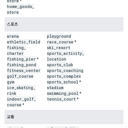
store
*
home
_
goods
_
store
스포츠
arena
playground
athletic
_
field
race
_
course
*
fishing
_
ski
_
resort
charter
sports
_
activity
_
fishing
_
pier
location
*
fishing
_
pond
sports
_
club
fitness
_
center
sports
_
coaching
golf
_
course
sports
_
complex
gym
sports
_
school
*
ice
_
skating
_
stadium
rink
swimming
_
pool
*
indoor
_
golf
_
tennis
_
court
*
course
*
교통