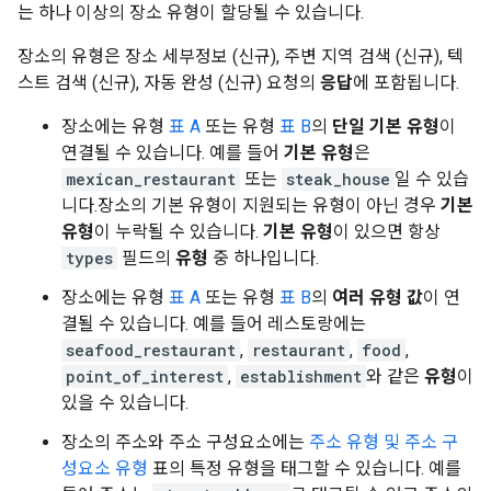
는 하나 이상의 장소 유형이 할당될 수 있습니다.
장소의 유형은 장소 세부정보 (신규), 주변 지역 검색 (신규), 텍
스트 검색 (신규), 자동 완성 (신규) 요청의
응답
에 포함됩니다.
장소에는 유형
표 A
또는 유형
표 B
의
단일 기본 유형
이
연결될 수 있습니다. 예를 들어
기본 유형
은
mexican_restaurant
또는
steak_house
일 수 있습
니다.장소의 기본 유형이 지원되는 유형이 아닌 경우
기본
유형
이 누락될 수 있습니다.
기본 유형
이 있으면 항상
types
필드의
유형
중 하나입니다.
장소에는 유형
표 A
또는 유형
표 B
의
여러 유형 값
이 연
결될 수 있습니다. 예를 들어 레스토랑에는
seafood_restaurant
,
restaurant
,
food
,
point_of_interest
,
establishment
와 같은
유형
이
있을 수 있습니다.
장소의 주소와 주소 구성요소에는
주소 유형 및 주소 구
성요소 유형
표의 특정 유형을 태그할 수 있습니다. 예를