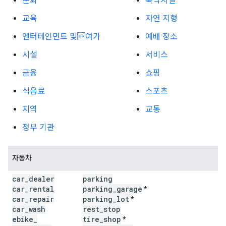
문화
숙박시설
교육
자연 지형
엔터테인먼트 및여가
예배 장소
시설
서비스
금융
쇼핑
식음료
스포츠
지역
교통
정부 기관
자동차
car
_
dealer
parking
car
_
rental
parking
_
garage
*
car
_
repair
parking
_
lot
*
car
_
wash
rest
_
stop
ebike
_
tire
_
shop
*