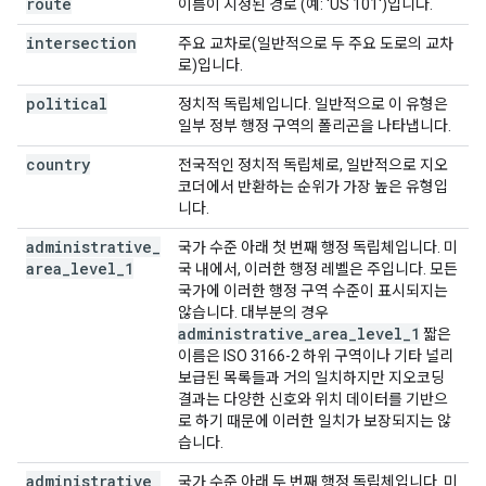
route
이름이 지정된 경로 (예: 'US 101')입니다.
intersection
주요 교차로(일반적으로 두 주요 도로의 교차
로)입니다.
political
정치적 독립체입니다. 일반적으로 이 유형은
일부 정부 행정 구역의 폴리곤을 나타냅니다.
country
전국적인 정치적 독립체로, 일반적으로 지오
코더에서 반환하는 순위가 가장 높은 유형입
니다.
administrative
_
국가 수준 아래 첫 번째 행정 독립체입니다. 미
area
_
level
_
1
국 내에서, 이러한 행정 레벨은 주입니다. 모든
국가에 이러한 행정 구역 수준이 표시되지는
않습니다. 대부분의 경우
administrative
_
area
_
level
_
1
짧은
이름은 ISO 3166-2 하위 구역이나 기타 널리
보급된 목록들과 거의 일치하지만 지오코딩
결과는 다양한 신호와 위치 데이터를 기반으
로 하기 때문에 이러한 일치가 보장되지는 않
습니다.
administrative
_
국가 수준 아래 두 번째 행정 독립체입니다. 미