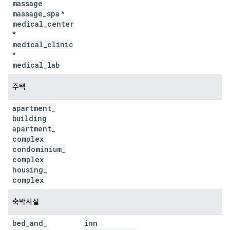
massage
massage
_
spa
*
medical
_
center
*
medical
_
clinic
*
medical
_
lab
주택
apartment
_
building
apartment
_
complex
condominium
_
complex
housing
_
complex
숙박시설
bed
_
and
_
inn