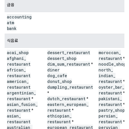
금융
accounting
atm
bank
식음료
acai
_
shop
dessert
_
restaurant
moroccan
_
afghani
_
dessert
_
shop
restaurant
*
restaurant
dim
_
sum
_
restaurant
noodle
_
shop
*
*
african
_
diner
north
_
restaurant
dog
_
cafe
indian
_
american
_
donut
_
shop
restaurant
*
restaurant
dumpling
_
restaurant
oyster
_
bar
_
argentinian
_
restaurant
*
*
restaurant
dutch
_
restaurant
pakistani
_
*
*
asian
_
fusion
_
eastern
_
european
_
restaurant
*
restaurant
restaurant
pastry
_
shop
*
*
*
asian
_
ethiopian
_
persian
_
restaurant
restaurant
restaurant
*
*
australian
_
european
_
restaurant
peruvian
_