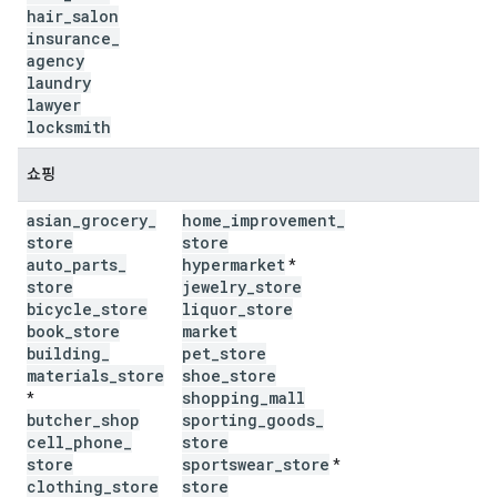
hair
_
salon
insurance
_
agency
laundry
lawyer
locksmith
쇼핑
asian
_
grocery
_
home
_
improvement
_
store
store
auto
_
parts
_
hypermarket
*
store
jewelry
_
store
bicycle
_
store
liquor
_
store
book
_
store
market
building
_
pet
_
store
materials
_
store
shoe
_
store
shopping
_
mall
*
butcher
_
shop
sporting
_
goods
_
cell
_
phone
_
store
store
sportswear
_
store
*
clothing
_
store
store