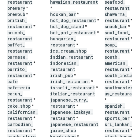
restaurant
hawaiian
_
restaurant
seafood
_
brewery
restaurant
*
*
brewpub
hookah
_
bar
shawarma
_
*
*
british
_
hot
_
dog
_
restaurant
restaurant
*
*
restaurant
hot
_
dog
_
stand
snack
_
bar
*
*
*
brunch
_
hot
_
pot
_
restaurant
soul
_
food
_
*
restaurant
hungarian
_
restaurant
*
buffet
_
restaurant
soup
_
*
restaurant
ice
_
cream
_
shop
restaurant
*
burmese
_
indian
_
restaurant
south
_
restaurant
indonesian
_
american
_
*
burrito
_
restaurant
restaurant
*
restaurant
irish
_
pub
south
_
indian
*
*
cafe
irish
_
restaurant
restaurant
*
*
cafeteria
israeli
_
restaurant
southwestern
*
cajun
_
italian
_
restaurant
us
_
restaurant
restaurant
japanese
_
curry
_
*
*
cake
_
shop
restaurant
spanish
_
*
*
californian
_
japanese
_
izakaya
_
restaurant
restaurant
restaurant
sports
_
bar
*
*
*
cambodian
_
japanese
_
restaurant
sri
_
lankan
_
restaurant
juice
_
shop
restaurant
*
*
candy
_
store
kebab
_
shop
steak
_
house
*