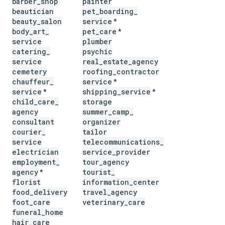
barber
_
shop
painter
beautician
pet
_
boarding
_
beauty
_
salon
service
*
body
_
art
_
pet
_
care
*
service
plumber
catering
_
psychic
service
real
_
estate
_
agency
cemetery
roofing
_
contractor
chauffeur
_
service
*
service
shipping
_
service
*
*
child
_
care
_
storage
agency
summer
_
camp
_
consultant
organizer
courier
_
tailor
service
telecommunications
_
electrician
service
_
provider
employment
_
tour
_
agency
agency
tourist
_
*
florist
information
_
center
food
_
delivery
travel
_
agency
foot
_
care
veterinary
_
care
funeral
_
home
hair
_
care