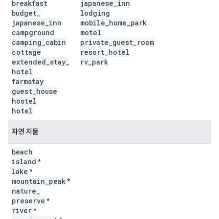
breakfast
japanese
_
inn
budget
_
lodging
japanese
_
inn
mobile
_
home
_
park
campground
motel
camping
_
cabin
private
_
guest
_
room
cottage
resort
_
hotel
extended
_
stay
_
rv
_
park
hotel
farmstay
guest
_
house
hostel
hotel
자연 지물
beach
island
*
lake
*
mountain
_
peak
*
nature
_
preserve
*
river
*