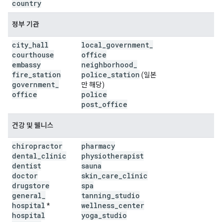
country
정부 기관
city
_
hall
local
_
government
_
courthouse
office
embassy
neighborhood
_
fire
_
station
police
_
station
(일본
government
_
만 해당)
office
police
post
_
office
건강 및 웰니스
chiropractor
pharmacy
dental
_
clinic
physiotherapist
dentist
sauna
doctor
skin
_
care
_
clinic
drugstore
spa
general
_
tanning
_
studio
hospital
wellness
_
center
*
hospital
yoga
_
studio