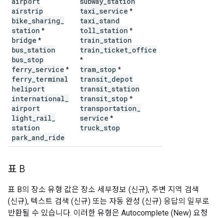
airport
subway
_
station
airstrip
taxi
_
service
*
bike
_
sharing
_
taxi
_
stand
station
toll
_
station
*
*
bridge
train
_
station
*
bus
_
station
train
_
ticket
_
office
bus
_
stop
*
ferry
_
service
tram
_
stop
*
*
ferry
_
terminal
transit
_
depot
heliport
transit
_
station
international
_
transit
_
stop
*
airport
transportation
_
light
_
rail
_
service
*
station
truck
_
stop
park
_
and
_
ride
표 B
표 B의 장소 유형 값은 장소 세부정보 (신규), 주변 지역 검색
(신규), 텍스트 검색 (신규) 또는 자동 완성 (신규) 응답의 일부로
반환될 수 있습니다. 이러한 유형은 Autocomplete (New) 요청