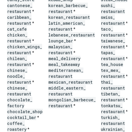
cantonese
_
korean
_
barbecue
_
sushi
_
restaurant
restaurant
restaurant
*
*
caribbean
_
korean
_
restaurant
swiss
_
restaurant
latin
_
american
_
restaurant
*
*
cat
_
cafe
restaurant
taco
_
*
chicken
_
lebanese
_
restaurant
restaurant
*
restaurant
lounge
_
bar
taiwanese
_
*
*
chicken
_
wings
_
malaysian
_
restaurant
*
restaurant
restaurant
tapas
_
*
*
chilean
_
meal
_
delivery
restaurant
*
restaurant
meal
_
takeaway
tea
_
house
*
chinese
_
mediterranean
_
tex
_
mex
_
noodle
_
restaurant
restaurant
*
restaurant
mexican
_
restaurant
thai
_
*
chinese
_
middle
_
eastern
_
restaurant
restaurant
restaurant
tibetan
_
chocolate
_
mongolian
_
barbecue
_
restaurant
*
factory
restaurant
tonkatsu
_
*
chocolate
_
shop
restaurant
*
cocktail
_
bar
turkish
_
*
coffee
_
restaurant
roastery
ukrainian
_
*