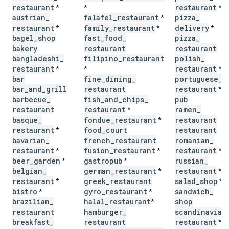
restaurant
restaurant
*
*
*
austrian
_
falafel
_
restaurant
pizza
_
*
restaurant
family
_
restaurant
delivery
*
*
*
bagel
_
shop
fast
_
food
_
pizza
_
bakery
restaurant
restaurant
bangladeshi
_
filipino
_
restaurant
polish
_
restaurant
restaurant
*
*
*
bar
fine
_
dining
_
portuguese
_
bar
_
and
_
grill
restaurant
restaurant
*
barbecue
_
fish
_
and
_
chips
_
pub
restaurant
restaurant
ramen
_
*
basque
_
fondue
_
restaurant
restaurant
*
restaurant
food
_
court
restaurant
*
bavarian
_
french
_
restaurant
romanian
_
restaurant
fusion
_
restaurant
restaurant
*
*
*
beer
_
garden
gastropub
russian
_
*
*
belgian
_
german
_
restaurant
restaurant
*
*
restaurant
greek
_
restaurant
salad
_
shop
*
*
bistro
gyro
_
restaurant
sandwich
_
*
*
brazilian
_
halal
_
restaurant
shop
*
restaurant
hamburger
_
scandinavian
breakfast
_
restaurant
restaurant
*