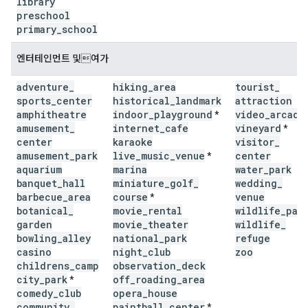
library
preschool
primary
_
school
엔터테인먼트 및여가
adventure
_
hiking
_
area
tourist
_
sports
_
center
historical
_
landmark
attraction
amphitheatre
indoor
_
playground
video
_
arcade
*
amusement
_
internet
_
cafe
vineyard
*
center
karaoke
visitor
_
amusement
_
park
live
_
music
_
venue
center
*
aquarium
marina
water
_
park
banquet
_
hall
miniature
_
golf
_
wedding
_
barbecue
_
area
course
venue
*
botanical
_
movie
_
rental
wildlife
_
par
garden
movie
_
theater
wildlife
_
bowling
_
alley
national
_
park
refuge
casino
night
_
club
zoo
childrens
_
camp
observation
_
deck
city
_
park
off
_
roading
_
area
*
comedy
_
club
opera
_
house
community
_
paintball
_
center
*