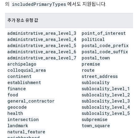
의
includedPrimaryTypes
에서도 지원됩니다.
추가 장소 유형 값
administrative
_
area
_
level
_
3
point
_
of
_
interest
administrative
_
area
_
level
_
4
political
administrative
_
area
_
level
_
5
postal
_
code
_
prefix
administrative
_
area
_
level
_
6
postal
_
code
_
suffix
administrative
_
area
_
level
_
7
postal
_
town
archipelago
premise
colloquial
_
area
route
continent
street
_
address
establishment
sublocality
finance
sublocality
_
level
_
1
food
sublocality
_
level
_
2
general
_
contractor
sublocality
_
level
_
3
geocode
sublocality
_
level
_
4
health
sublocality
_
level
_
5
intersection
subpremise
landmark
town
_
square
natural
_
feature
neighborhood