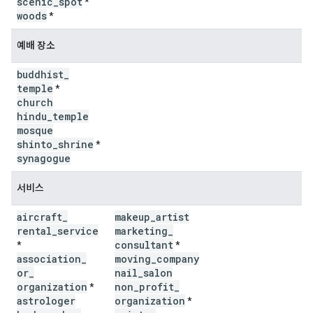
scenic
_
spot
*
woods
*
예배 장소
buddhist
_
temple
*
church
hindu
_
temple
mosque
shinto
_
shrine
*
synagogue
서비스
aircraft
_
makeup
_
artist
rental
_
service
marketing
_
consultant
*
*
association
_
moving
_
company
or
_
nail
_
salon
organization
non
_
profit
_
*
astrologer
organization
*