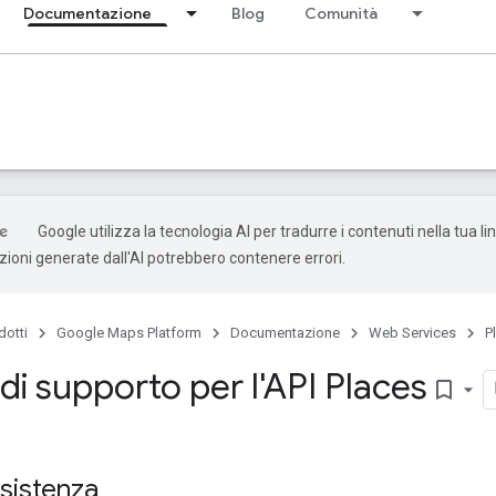
Documentazione
Blog
Comunità
Google utilizza la tecnologia AI per tradurre i contenuti nella tua l
uzioni generate dall'AI potrebbero contenere errori.
dotti
Google Maps Platform
Documentazione
Web Services
P
di supporto per l'API Places
bookmark_border
ssistenza