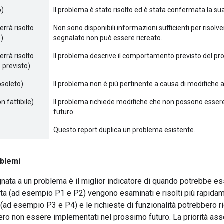
o)
Il problema è stato risolto ed è stata confermata la sua
errà risolto
Non sono disponibili informazioni sufficienti per risolv
e)
segnalato non può essere ricreato.
errà risolto
Il problema descrive il comportamento previsto del pro
previsto)
bsoleto)
Il problema non è più pertinente a causa di modifiche a
on fattibile)
Il problema richiede modifiche che non possono esse
futuro.
Questo report duplica un problema esistente.
oblemi
gnata a un problema è il miglior indicatore di quando potrebbe es
vata (ad esempio P1 e P2) vengono esaminati e risolti più rapida
re (ad esempio P3 e P4) e le richieste di funzionalità potrebbero
bero non essere implementati nel prossimo futuro. La priorità a