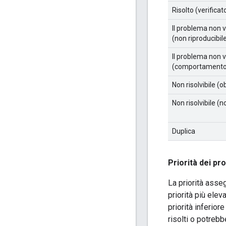
Risolto (verificat
Il problema non v
(non riproducibil
Il problema non v
(comportamento 
Non risolvibile (o
Non risolvibile (n
Duplica
Priorità dei pr
La priorità asse
priorità più ele
priorità inferio
risolti o potreb