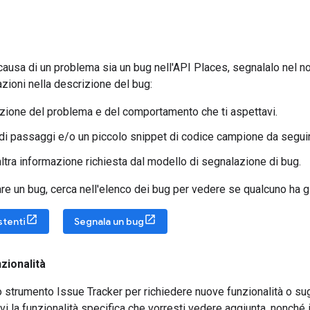
 causa di un problema sia un bug nell'API Places, segnalalo nel no
zioni nella descrizione del bug:
zione del problema e del comportamento che ti aspettavi.
di passaggi e/o un piccolo snippet di codice campione da seguire
altra informazione richiesta dal modello di segnalazione di bug.
re un bug, cerca nell'elenco dei bug per vedere se qualcuno ha g
stenti
Segnala un bug
nzionalità
lo strumento Issue Tracker per richiedere nuove funzionalità o su
vi la funzionalità specifica che vorresti vedere aggiunta, nonché i 