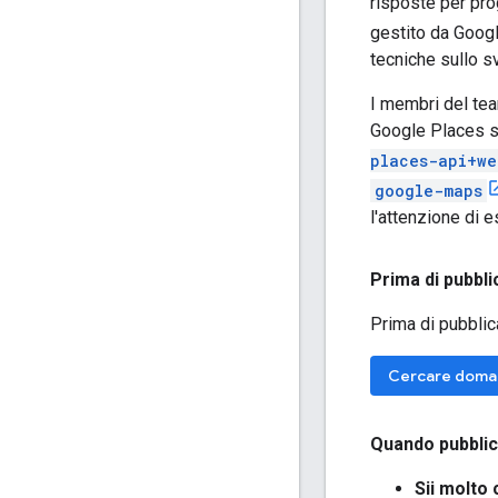
risposte per pro
gestito da Goog
tecniche sullo s
I membri del te
Google Places s
places-api+we
google-maps
l'attenzione di e
Prima di pubbl
Prima di pubblic
Cercare doman
Quando pubbli
Sii molto 