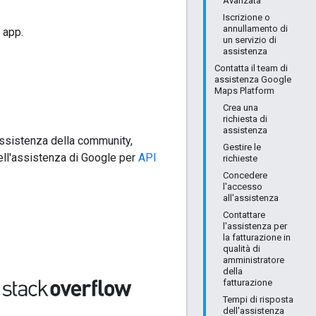
Avanzata
Iscrizione o
annullamento di
 app.
un servizio di
assistenza
Contatta il team di
assistenza Google
Maps Platform
Crea una
richiesta di
assistenza
i assistenza della community,
Gestire le
ell'assistenza di Google per
API
richieste
Concedere
l'accesso
all'assistenza
Contattare
l'assistenza per
la fatturazione in
qualità di
amministratore
della
fatturazione
Tempi di risposta
dell'assistenza