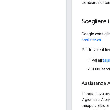
cambiare nel temp
Scegliere i
Google consiglia
assistenza
.
Per trovare il l
Vai all'
ass
Il tuo serv
Assistenza 
L'assistenza ava
7 giorni su 7, pr
mappe e altro an