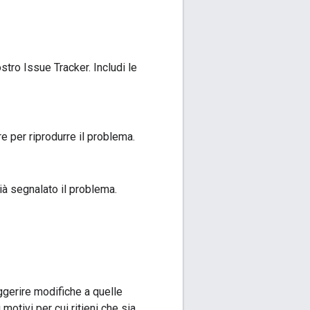
stro Issue Tracker. Includi le
 per riprodurre il problema.
ià segnalato il problema.
ggerire modifiche a quelle
motivi per cui ritieni che sia