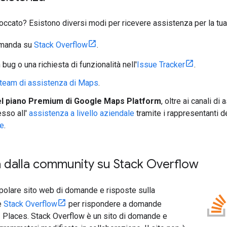
bloccato? Esistono diversi modi per ricevere assistenza per la tua
omanda su
Stack Overflow
.
bug o una richiesta di funzionalità nell'
Issue Tracker
.
l team di assistenza di Maps
.
del piano Premium di Google Maps Platform
, oltre ai canali d
sso all'
assistenza a livello aziendale
tramite i rappresentanti d
te
.
a dalla community su Stack Overflow
opolare sito web di domande e risposte sulla
e
Stack Overflow
per rispondere a domande
I Places. Stack Overflow è un sito di domande e