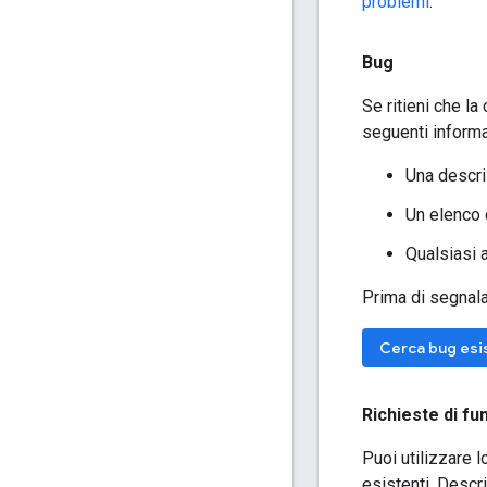
problemi
.
Bug
Se ritieni che la
seguenti informa
Una descri
Un elenco 
Qualsiasi 
Prima di segnala
Cerca bug esi
Richieste di fu
Puoi utilizzare 
esistenti. Descri