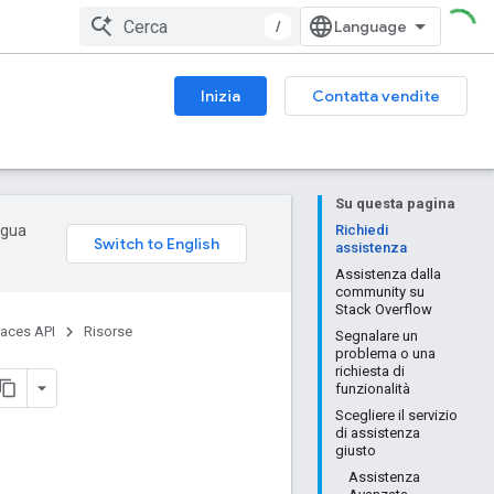
/
Inizia
Contatta vendite
Su questa pagina
ingua
Richiedi
assistenza
Assistenza dalla
community su
Stack Overflow
laces API
Risorse
Segnalare un
problema o una
richiesta di
funzionalità
Scegliere il servizio
di assistenza
giusto
Assistenza