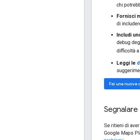
chi potrebb
Fornisci m
di includer
Includi un
debug degl
difficoltà 
Leggi le
d
suggerimen
Fai una nuova
Segnalare 
Se ritieni di ave
Google Maps Plat