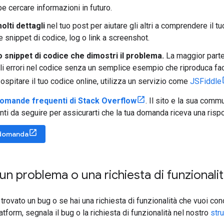
e cercare informazioni in futuro.
olti dettagli
nel tuo post per aiutare gli altri a comprendere il t
e snippet di codice, log o link a screenshot.
o snippet di codice che dimostri il problema.
La maggior parte
i errori nel codice senza un semplice esempio che riproduca fac
a ospitare il tuo codice online, utilizza un servizio come
JSFiddle
omande frequenti di Stack Overflow
. Il sito e la sua comm
ti da seguire per assicurarti che la tua domanda riceva una risp
 domanda
un problema o una richiesta di funzionali
r trovato un bug o se hai una richiesta di funzionalità che vuoi co
form, segnala il bug o la richiesta di funzionalità nel nostro
str