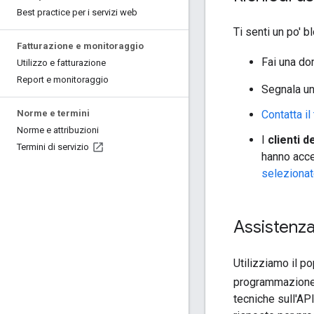
Best practice per i servizi web
Ti senti un po' 
Fatturazione e monitoraggio
Fai una d
Utilizzo e fatturazione
Report e monitoraggio
Segnala un 
Contatta i
Norme e termini
Norme e attribuzioni
I
clienti 
Termini di servizio
hanno acce
seleziona
Assistenz
Utilizziamo il p
programmazion
tecniche sull'AP