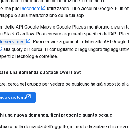
grammatori modificato in collaborazione. Il sito non è
le, ma puoi
accedere
utilizzando il tuo Account Google. È un 
viluppo e sulla manutenzione della tua app.
am delle API Google Maps e Google Places monitorano diversi ta
u Stack Overflow. Puoi cercare argomenti specifici dell'API Pl
b-services
. Puoi cercare argomenti relativi alle API Goog
alla query di ricerca. Ti consigliamo di aggiungere tag aggiuntiv
sperti di tecnologie correlate.
icare una domanda su Stack Overflow:
are, cerca nel gruppo per vedere se qualcuno ha già risposto all
de esistenti
chi una nuova domanda
,
tieni presente quanto segue:
chiaro
nella domanda dell'oggetto, in modo da aiutare chi cerca 