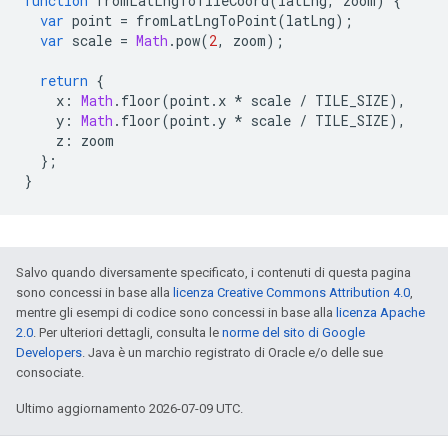
function
fromLatLngToTileCoord
(
latLng
,
zoom
)
{
var
point
=
fromLatLngToPoint
(
latLng
);
var
scale
=
Math
.
pow
(
2
,
zoom
);
return
{
x
:
Math
.
floor
(
point
.
x
*
scale
/
TILE_SIZE
),
y
:
Math
.
floor
(
point
.
y
*
scale
/
TILE_SIZE
),
z
:
zoom
};
}
Salvo quando diversamente specificato, i contenuti di questa pagina
sono concessi in base alla
licenza Creative Commons Attribution 4.0
,
mentre gli esempi di codice sono concessi in base alla
licenza Apache
2.0
. Per ulteriori dettagli, consulta le
norme del sito di Google
Developers
. Java è un marchio registrato di Oracle e/o delle sue
consociate.
Ultimo aggiornamento 2026-07-09 UTC.