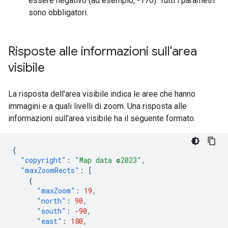
essere negativo (ad esempio, -170). Tutti i parametri
sono obbligatori.
Risposte alle informazioni sull'area
visibile
La risposta dell'area visibile indica le aree che hanno
immagini e a quali livelli di zoom. Una risposta alle
informazioni sull'area visibile ha il seguente formato.
{
"copyright"
:
"Map data ©2023"
,
"maxZoomRects"
:
[
{
"maxZoom"
:
19
,
"north"
:
90
,
"south"
:
-90
,
"east"
:
180
,