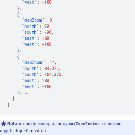
"west"
:
-180
},
{
"maxZoom"
:
9
,
"north"
:
90
,
"south"
:
-90
,
"east"
:
180
,
"west"
:
-180
},
{
"maxZoom"
:
14
,
"north"
:
84.375
,
"south"
:
-84.375
,
"east"
:
180
,
"west"
:
-180
},
...
]
}
Nota:
in questo esempio, l'array
maxZoomRects
contiene più
oggetti di quelli mostrati.