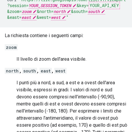
?session=
YOUR_SESSION_TOKEN
&key=
YOUR_API_KEY
&zoom=
zoom
&north=
north
&south=
south
&east=
east
&west=
west
"
La richiesta contiene i seguenti campi:
zoom
Il livello di zoom dell'area visibile.
north
,
south
,
east
,
west
I punti più a nord, a sud, a est e a ovest dell'area
visibile, espressi in gradi. I valori di nord e sud
devono essere compresi nell'intervallo (-90,90),
mentre quelli di est e ovest devono essere compresi
nell'intervallo (-180, 180). Per esprimere i limiti che
attraversano l'antimeridiano, il valore di ovest può
essere positivo (ad esempio, 170) e quello di est può