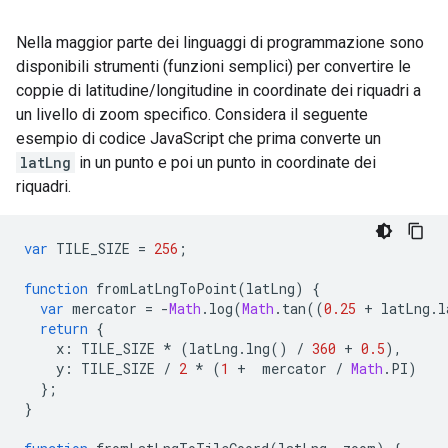
Nella maggior parte dei linguaggi di programmazione sono
disponibili strumenti (funzioni semplici) per convertire le
coppie di latitudine/longitudine in coordinate dei riquadri a
un livello di zoom specifico. Considera il seguente
esempio di codice JavaScript che prima converte un
latLng
in un punto e poi un punto in coordinate dei
riquadri.
var
TILE_SIZE
=
256
;
function
fromLatLngToPoint
(
latLng
)
{
var
mercator
=
-
Math
.
log
(
Math
.
tan
((
0.25
+
latLng
.
l
return
{
x
:
TILE_SIZE
*
(
latLng
.
lng
()
/
360
+
0.5
),
y
:
TILE_SIZE
/
2
*
(
1
+
mercator
/
Math
.
PI
)
};
}