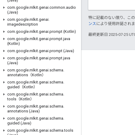
(Java)
com
.
google
.
mlkit
.
genai
.
common
.
audio
(Java)
特に記載のない限り、こ
com
.
google
.
mlkit
.
genai
.
ンス
により使用許諾され
imagedescription
com
.
google
.
mlkit
.
genai
.
prompt (Kotlin)
最終更新日 2025-07-25 U
com
.
google
.
mlkit
.
genai
.
prompt
.
java
(Kotlin)
com
.
google
.
mlkit
.
genai
.
prompt (Java)
com
.
google
.
mlkit
.
genai
.
prompt
.
java
つながる
(Java)
com
.
google
.
mlkit
.
genai
.
schema
.
Google Developer Program
annotations（Kotlin）
Google Developer Groups
com
.
google
.
mlkit
.
genai
.
schema
.
guided（Kotlin）
Google Developer Experts
com
.
google
.
mlkit
.
genai
.
schema
.
tools（Kotlin）
Accelerators
com
.
google
.
mlkit
.
genai
.
schema
.
Google Cloud & NVIDIA
annotations (Java)
com
.
google
.
mlkit
.
genai
.
schema
.
guided (Java)
com
.
google
.
mlkit
.
genai
.
schema
.
tools