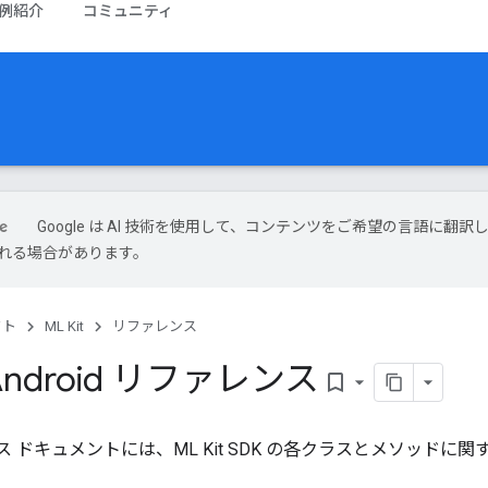
例紹介
コミュニティ
Google は AI 技術を使用して、コンテンツをご希望の言語に翻訳し
れる場合があります。
クト
ML Kit
リファレンス
t Android リファレンス
bookmark_border
ンス ドキュメントには、ML Kit SDK の各クラスとメソッド