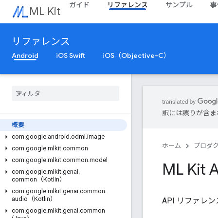
ガイド
リファレンス
サンプル
事
ML Kit
リファレンス
Android
iOS Swift
iOS（Objective-C）
訳には誤りが含ま
概要
com
.
google
.
android
.
odml
.
image
ホーム
プロダ
com
.
google
.
mlkit
.
common
com
.
google
.
mlkit
.
common
.
model
ML Ki
com
.
google
.
mlkit
.
genai
.
common（Kotlin）
com
.
google
.
mlkit
.
genai
.
common
.
audio（Kotlin）
API リファレ
com
.
google
.
mlkit
.
genai
.
common