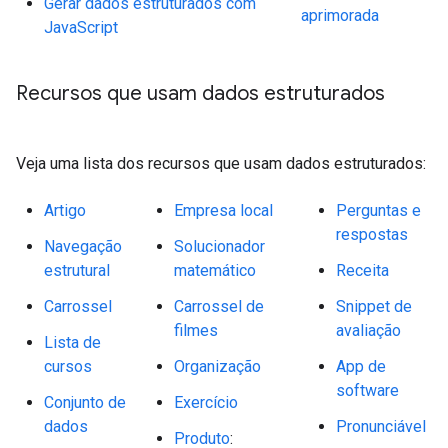
Gerar dados estruturados com
aprimorada
JavaScript
Recursos que usam dados estruturados
Veja uma lista dos recursos que usam dados estruturados:
Artigo
Empresa local
Perguntas e
respostas
Navegação
Solucionador
estrutural
matemático
Receita
Carrossel
Carrossel de
Snippet de
filmes
avaliação
Lista de
cursos
Organização
App de
software
Conjunto de
Exercício
dados
Pronunciável
Produto
: