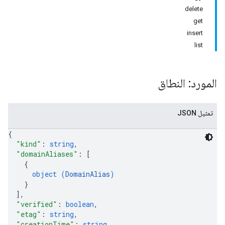
delete
get
insert
list
المورد: النطاق
تمثيل JSON
{
"kind"
: 
string
,
"domainAliases"
: 
[
{
object (
DomainAlias
)
}
]
,
"verified"
: 
boolean
,
"etag"
: 
string
,
"creationTime"
: 
string
,