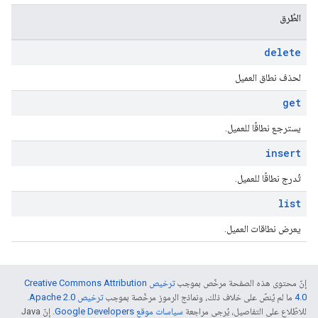
الطُرق
delete
لحذف نطاق العميل
get
يسترجع نطاقًا للعميل.
insert
تُدرج نطاقًا للعميل.
list
يعرض نطاقات العميل.
إنّ محتوى هذه الصفحة مرخّص بموجب
ترخيص Creative Commons Attribution
4.0‏
ما لم يُنصّ على خلاف ذلك، ونماذج الرموز مرخّصة بموجب
ترخيص Apache 2.0‏
.
للاطّلاع على التفاصيل، يُرجى مراجعة
سياسات موقع Google Developers‏
. إنّ Java