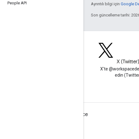
People API
Ayrıntılı bilgi için
Google Dev
Son güncelleme tarihi: 202
Blog
X (Twitter
Google Workspace Developers
X'te @workspacedev
blogunu okuyun
edin (Twitte
Geliştiriciler için Google Workspace
Platforma genel bakış
Geliştirici ürünleri