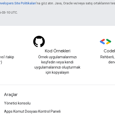
elopers Site Politikaları
'na göz atın. Java, Oracle ve/veya satış ortaklarının tesc
6-03-10 UTC.
)
Kod Örnekleri
Codel
s'i takip
Örnek uygulamalarımızı
Rehberli
r)
keşfedin veya kendi
den
uygulamalarınızı oluşturmak
için kopyalayın
Araçlar
Yönetici konsolu
Apps Komut Dosyası Kontrol Paneli