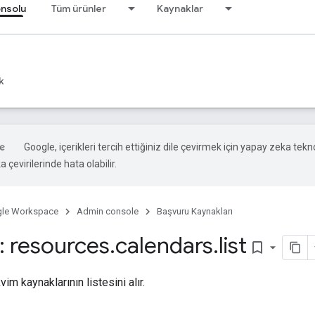
onsolu
Tüm ürünler
Kaynaklar
k
Google, içerikleri tercih ettiğiniz dile çevirmek için yapay zeka tekno
 çevirilerinde hata olabilir.
le Workspace
Admin console
Başvuru Kaynakları
 resources
.
calendars
.
list
bookmark_border
vim kaynaklarının listesini alır.