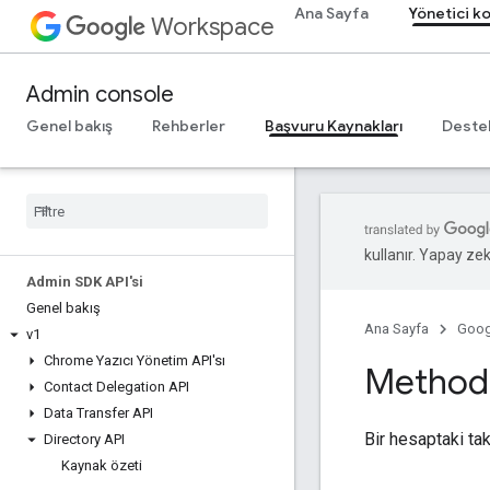
Ana Sayfa
Yönetici k
Workspace
Admin console
Genel bakış
Rehberler
Başvuru Kaynakları
Deste
kullanır. Yapay zeka
Admin SDK API'si
Genel bakış
Ana Sayfa
Goog
v1
Chrome Yazıcı Yönetim API'sı
Method:
Contact Delegation API
Data Transfer API
Bir hesaptaki tak
Directory API
Kaynak özeti