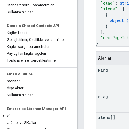
"etag"
: 
stri
Standart sorgu parametreleri
"items"
: 
[
Kullanım sınırları
{
object (
}
Domain Shared Contacts API
]
,
Kişiler feed'i
"nextPageTo
Genişletilmiş özellikler ve tahminler
}
Kişiler sorgu parametreleri
Paylaşılan kişiler öğeleri
Alanlar
Toplu işlemler gerçekleştirme
kind
Email Audit API
monitör
dışa aktar
Kullanım sınırları
etag
Enterprise License Manager API
v1
items[]
Ürünler ve SKU'lar