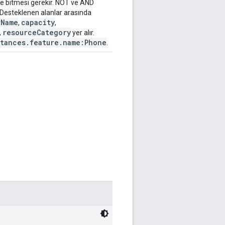
ile bitmesi gerekir. NOT ve AND
. Desteklenen alanlar arasında
rName
capacity
,
,
resourceCategory
,
yer alır.
tances.feature.name:Phone
.