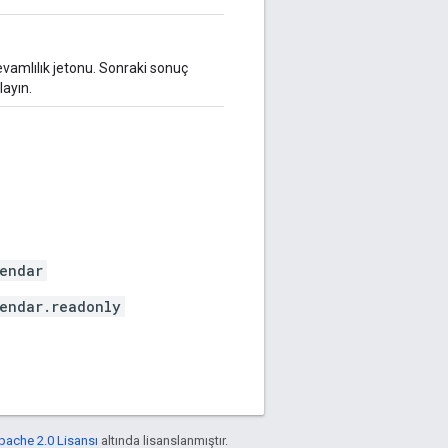
vamlılık jetonu. Sonraki sonuç
layın.
endar
endar.readonly
pache 2.0 Lisansı
altında lisanslanmıştır.