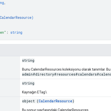
ng
,
CalendarResource
)
ken"
: 
string
string
Bunu CalendarResources koleksiyonu olarak tanımlar. B
admin#directory#resources#calendars#calend
string
Kaynağın ETag'i.
object (
CalendarResource
)
Bu sonuç sayfasındaki CalendarResources.