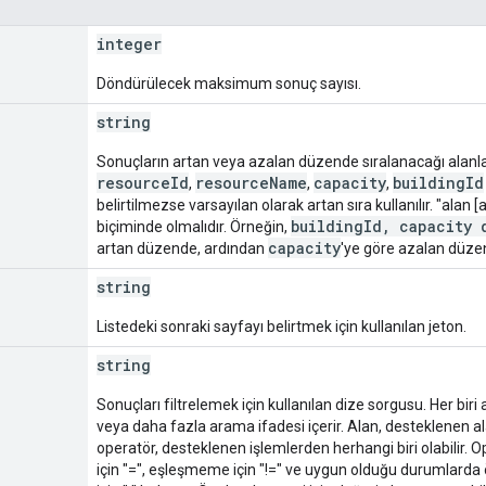
integer
Döndürülecek maksimum sonuç sayısı.
string
Sonuçların artan veya azalan düzende sıralanacağı alanla
resourceId
resourceName
capacity
buildingId
,
,
,
belirtilmezse varsayılan olarak artan sıra kullanılır. "alan [a
buildingId, capacity 
biçiminde olmalıdır. Örneğin,
capacity
artan düzende, ardından
'ye göre azalan düze
string
Listedeki sonraki sayfayı belirtmek için kullanılan jeton.
string
Sonuçları filtrelemek için kullanılan dize sorgusu. Her biri
veya daha fazla arama ifadesi içerir. Alan, desteklenen ala
operatör, desteklenen işlemlerden herhangi biri olabilir.
için "=", eşleşmeme için "!=" ve uygun olduğu durumlard