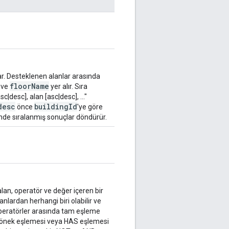
r. Desteklenen alanlar arasında
floorName
ve
yer alır. Sıra
sc|desc], alan [asc|desc], ..."
desc
buildingId
önce
'ye göre
nde sıralanmış sonuçlar döndürür.
 alan, operatör ve değer içeren bir
nlardan herhangi biri olabilir ve
 Operatörler arasında tam eşleme
a önek eşlemesi veya HAS eşlemesi