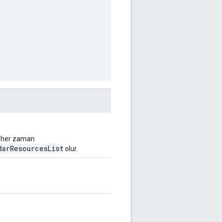
u her zaman
arResourcesList
olur.