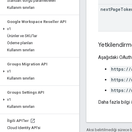
Standart sorgu parametreleri
Kullanım sınırları
next
Page
Toke
Google Workspace Reseller API
v1
Ürünler ve SKU'lar
Ödeme planları
Yetkilendirm
Kullanım sınırları
Aşağıdaki OAuth 
Groups Migration API
https://
v1
Kullanım sınırları
https://
https://
Groups Settings API
v1
Daha fazla bilgi 
Kullanım sınırları
İlgili API'ler
Cloud Identity API'si
Aksi belirtilmediği sürece 