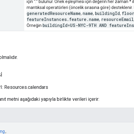
için ":" bulunur. Önek eşleşmesi için değerin her zaman * 
mantıksal operatörleri (öncelik sırasına göre) desteklenir
generatedResourceName
name
buildingId
floo
,
,
,
featureInstances.feature.name
resourceEmail
,
buildingId=US-NYC-9TH AND featureIns
Örneğin
lmalıdır.
i
I: Resources.calendars
nıt metni aşağıdaki yapıyla birlikte verileri içerir:
ng
,