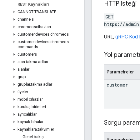
HTTP isteği
REST Kaynakları
CANNOT TRANSLATE
GET
channels
https://admin
chromeoscihazları
customer
.
devices
.
chromeos
URL,
gRPC Kod 
customer
.
devices
.
chromeos
.
commands
Yol parametr
customers
alan takma adları
alanlar
Parametreler
grup
customer
gruplar
.
takma adlar
üyeler
mobil cihazlar
kuruluş birimleri
ayrıcalıklar
Sorgu param
kaynak
.
binalar
kaynaklara
.
takvimler
Genel bakış
Parametreler