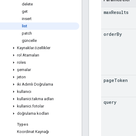
delete
get
max
Results
insert
list
patch
order
By
güncelle
Kaynaklar
.
özellikler
rol Atamaları
roles
şemalar
jeton
page
Token
iki Adımlı Doğrulama
kullanıcı
kullanici
.
takma adları
query
kullanici
.
fotolar
doğrulama kodları
Types
Koordinat Kaynağı