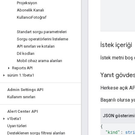
Projeksiyon
Abonelik Kanalı
KullanıcıFotoğraf
Standart sorgu parametreleri
Sorgu operatörlerini listeleme
İstek içeriği
API sınırları ve kotaları
Dil kodları
İstek metni boş o
Mobil cihaz arama alanları
Reports API
Yanıt gövdes
sürüm 1
.
1beta1
Herkese açık AP
Admin Settings API
Kullanım sınırları
Başarılı olursa ya
Alert Center API
JSON gösterimi
v1beta1
{
Uyarı türleri
"kind"
: 
stri
Desteklenen sorgu filtresi alanları