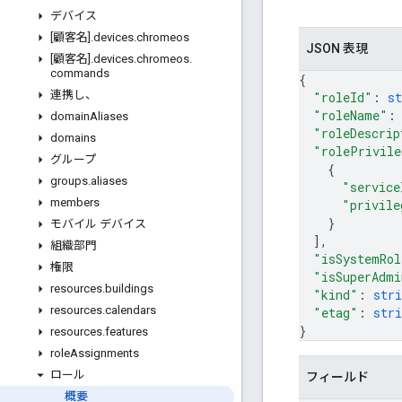
デバイス
[顧客名]
.
devices
.
chromeos
JSON 表現
[顧客名]
.
devices
.
chromeos
.
commands
{
連携し、
"roleId"
: 
st
"roleName"
:
domain
Aliases
"roleDescrip
domains
"rolePrivile
グループ
{
groups
.
aliases
"service
members
"privile
}
モバイル デバイス
]
,
組織部門
"isSystemRol
権限
"isSuperAdmi
resources
.
buildings
"kind"
: 
stri
resources
.
calendars
"etag"
: 
stri
}
resources
.
features
role
Assignments
ロール
フィールド
概要