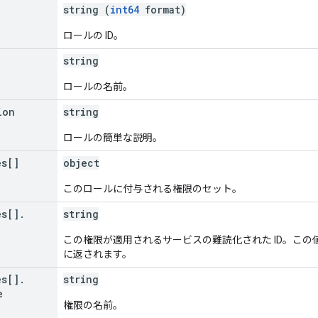
string (
int64
format)
ロールの ID。
string
ロールの名前。
ion
string
ロールの簡単な説明。
es[]
object
このロールに付与される権限のセット。
es[]
.
string
この権限が適用されるサービスの難読化された ID。この
に返されます。
es[]
.
string
e
権限の名前。