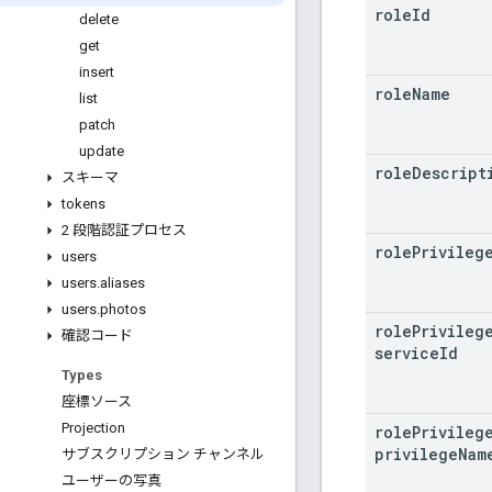
role
Id
delete
get
insert
role
Name
list
patch
update
role
Descript
スキーマ
tokens
2 段階認証プロセス
role
Privileg
users
users
.
aliases
users
.
photos
role
Privileg
確認コード
service
Id
Types
座標ソース
Projection
role
Privileg
privilege
Nam
サブスクリプション チャンネル
ユーザーの写真