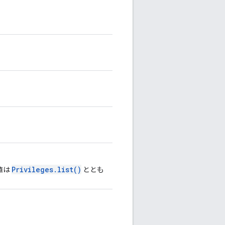
Privileges.list()
値は
ととも