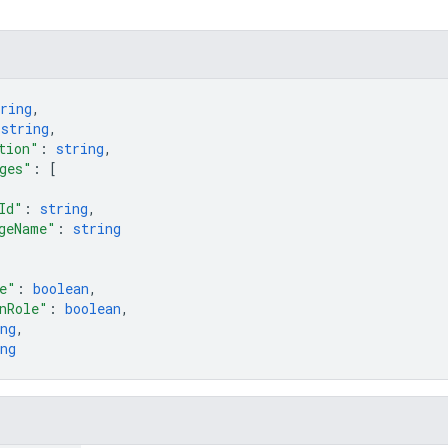
ring
,
 
string
,
tion"
: 
string
,
ges"
: 
[
Id"
: 
string
,
geName"
: 
string
e"
: 
boolean
,
nRole"
: 
boolean
,
ng
,
ng