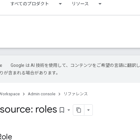
すべてのプロダクト
リソース
Google は AI 技術を使用して、コンテンツをご希望の言語に翻訳
は誤りが含まれる場合があります。
Workspace
Admin console
リファレンス
source: roles
bookmark_border
ole