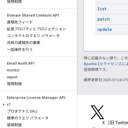
使用制限
list
Domain Shared Contacts API
patch
連絡先フィード
update
拡張プロパティとプロジェクション
コンタクトのクエリ パラメータ
共有の連絡先の要素
一括操作を行う
特に記載のない限り、こ
Email Audit API
Apache 2.0 ライセンス
に
登録商標です。
monitor
export
最終更新日 2025-07-24 U
使用制限
Enterprise License Manager API
v1
プロダクトと SKU
標準のクエリ パラメータ
ブログ
X（旧 Twitt
使用制限