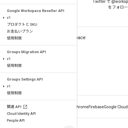
Google Workspace Developers
Twitter で @works
ブログを読む
をフォロー
Google Workspace Reseller API
v1
プロダクトと SKU
お支払いプラン
デベロッパー向け Google Workspace
使用制限
プラットフォームの概要
Groups Migration API
デベロッパー プロダクト
v1
リリースノート
使用制限
デベロッパー サポート
Groups Settings API
利用規約
v1
使用制限
関連 API
Android
Chrome
Firebase
Google Cloud
Cloud Identity API
People API