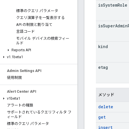
is
System
Role
標準のクエリ パラメータ
クエリ演算子を一覧表示する
API の制限と割り当て
is
Super
Admin
言語コード
モバイル デバイスの検索フィー
ルド
kind
Reports API
v1
.
1beta1
etag
Admin Settings API
使用制限
Alert Center API
メソッド
v1beta1
アラートの種類
delete
サポートされているクエリフィルタ フ
get
ィールド
標準のクエリ パラメータ
insert