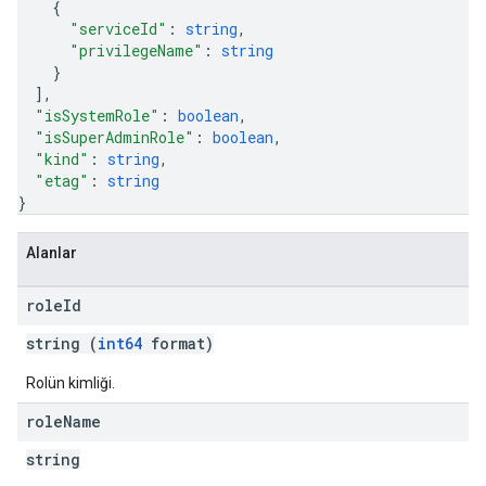
{
"serviceId"
: 
string
,
"privilegeName"
: 
string
}
]
,
"isSystemRole"
: 
boolean
,
"isSuperAdminRole"
: 
boolean
,
"kind"
: 
string
,
"etag"
: 
string
}
Alanlar
role
Id
string (
int64
format)
Rolün kimliği.
role
Name
string