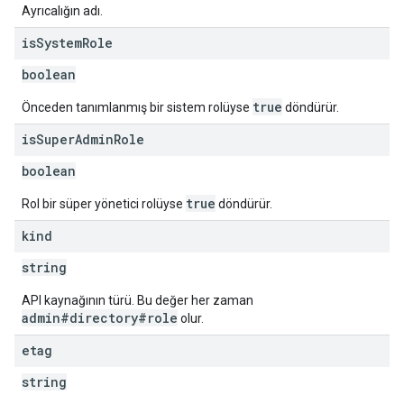
Ayrıcalığın adı.
is
System
Role
boolean
true
Önceden tanımlanmış bir sistem rolüyse
döndürür.
is
Super
Admin
Role
boolean
true
Rol bir süper yönetici rolüyse
döndürür.
kind
string
API kaynağının türü. Bu değer her zaman
admin#directory#role
olur.
etag
string