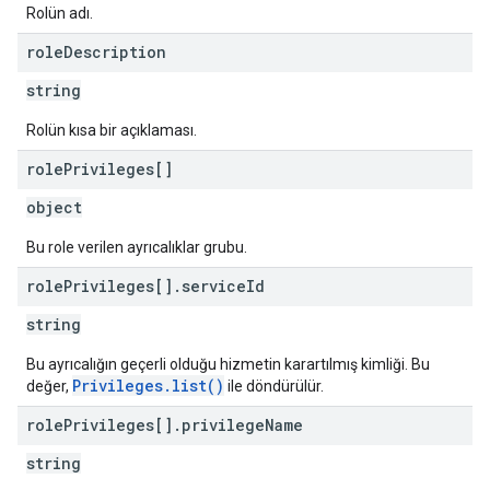
Rolün adı.
role
Description
string
Rolün kısa bir açıklaması.
role
Privileges[]
object
Bu role verilen ayrıcalıklar grubu.
role
Privileges[]
.
service
Id
string
Bu ayrıcalığın geçerli olduğu hizmetin karartılmış kimliği. Bu
Privileges.list()
değer,
ile döndürülür.
role
Privileges[]
.
privilege
Name
string