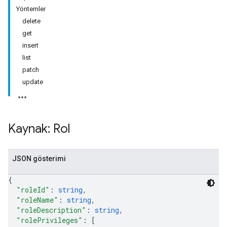
Yöntemler
delete
get
insert
list
patch
update
Kaynak: Rol
JSON gösterimi
{
"roleId"
: 
string
,
"roleName"
: 
string
,
"roleDescription"
: 
string
,
"rolePrivileges"
: 
[