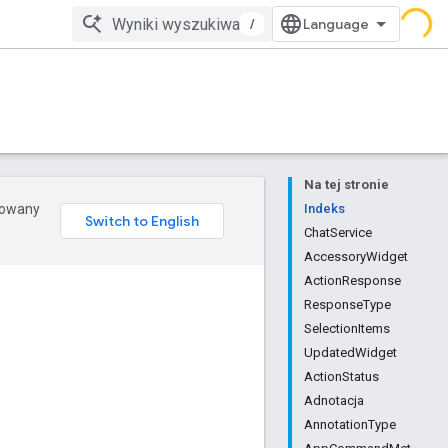
/
Na tej stronie
erowany
Indeks
ChatService
AccessoryWidget
ActionResponse
ResponseType
SelectionItems
UpdatedWidget
ActionStatus
Adnotacja
AnnotationType