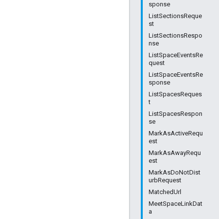
sponse
ListSectionsReque
st
ListSectionsRespo
nse
ListSpaceEventsRe
quest
ListSpaceEventsRe
sponse
ListSpacesReques
t
ListSpacesRespon
se
MarkAsActiveRequ
est
MarkAsAwayRequ
est
MarkAsDoNotDist
urbRequest
MatchedUrl
MeetSpaceLinkDat
a