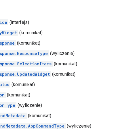
ice
(interfejs)
yWidget
(komunikat)
sponse
(komunikat)
sponse.ResponseType
(wyliczenie)
sponse.SelectionItems
(komunikat)
sponse.UpdatedWidget
(komunikat)
atus
(komunikat)
on
(komunikat)
onType
(wyliczenie)
andMetadata
(komunikat)
andMetadata.AppCommandType
(wyliczenie)