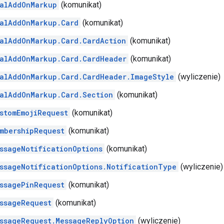
alAddOnMarkup
(komunikat)
alAddOnMarkup.Card
(komunikat)
alAddOnMarkup.Card.CardAction
(komunikat)
alAddOnMarkup.Card.CardHeader
(komunikat)
alAddOnMarkup.Card.CardHeader.ImageStyle
(wyliczenie)
alAddOnMarkup.Card.Section
(komunikat)
stomEmojiRequest
(komunikat)
mbershipRequest
(komunikat)
ssageNotificationOptions
(komunikat)
ssageNotificationOptions.NotificationType
(wyliczenie)
ssagePinRequest
(komunikat)
ssageRequest
(komunikat)
ssageRequest.MessageReplyOption
(wyliczenie)