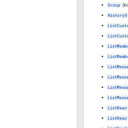
Group
(k
HistoryS
ListCust
ListCust
ListMemb
ListMemb
ListMess
ListMess
ListMess
ListMess
ListReac
ListReac