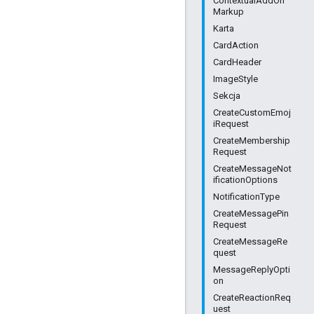
ContextualAddOn
Markup
Karta
CardAction
CardHeader
ImageStyle
Sekcja
CreateCustomEmoj
iRequest
CreateMembership
Request
CreateMessageNot
ificationOptions
NotificationType
CreateMessagePin
Request
CreateMessageRe
quest
MessageReplyOpti
on
CreateReactionReq
uest