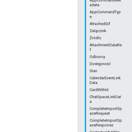
AppCommandMet
adata
AppCommandTyp
e
AttachedGif
Załącznik
Źródło
AttachmentDataRe
f
Odbiorcy
Dostępność
Stan
CalendarEventLink
Data
CardWithId
ChatSpaceLinkDat
a
CompleteImportSp
aceRequest
CompleteImportSp
aceResponse