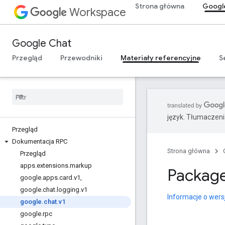
Strona główna
Googl
Workspace
Google Chat
Przegląd
Przewodniki
Materiały referencyjne
S
język. Tłumaczen
Przegląd
Dokumentacja RPC
Strona główna
Przegląd
apps
.
extensions
.
markup
Package
google
.
apps
.
card
.
v1
,
google
.
chat
.
logging
.
v1
Informacje o wers
google
.
chat
.
v1
google
.
rpc