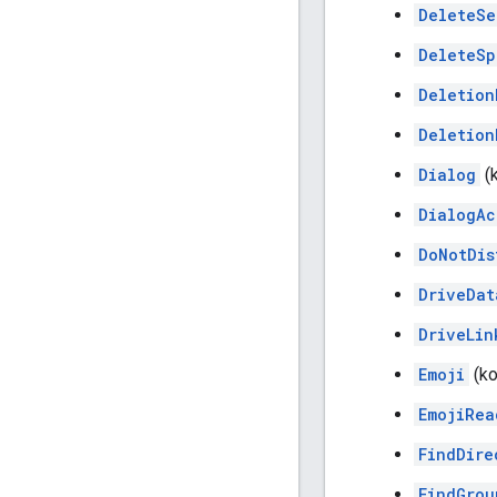
DeleteSe
DeleteSp
Deletion
Deletion
Dialog
(
DialogAc
DoNotDis
DriveDat
DriveLin
Emoji
(ko
EmojiRea
FindDire
FindGrou