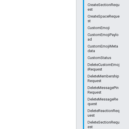
CreateSectionRequ
est
CreateSpaceReque
st
CustomEmoji
CustomEmojiPaylo
ad
CustomEmojiMeta
data
CustomStatus
DeleteCustomEmoj
iRequest
DeleteMembership
Request
DeleteMessagePin
Request
DeleteMessageRe
quest
DeleteReactionReq
uest
DeleteSectionRequ
est