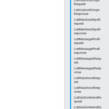
ListCustomEmojis
Request
ListCustomEmojis
Response
ListMembershipsR
equest
ListMembershipsR
esponse
ListMessagePinsR
equest
ListMessagePinsR
esponse
ListMessagesRequ
est
ListMessagesResp
onse
ListReactionsRequ
est
ListReactionsResp
onse
ListSectionItemsRe
quest
ListSectionItemsRe