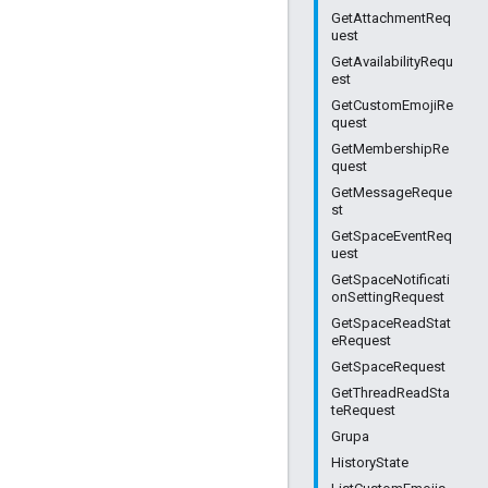
GetAttachmentReq
uest
GetAvailabilityRequ
est
GetCustomEmojiRe
quest
GetMembershipRe
quest
GetMessageReque
st
GetSpaceEventReq
uest
GetSpaceNotificati
onSettingRequest
GetSpaceReadStat
eRequest
GetSpaceRequest
GetThreadReadSta
teRequest
Grupa
HistoryState