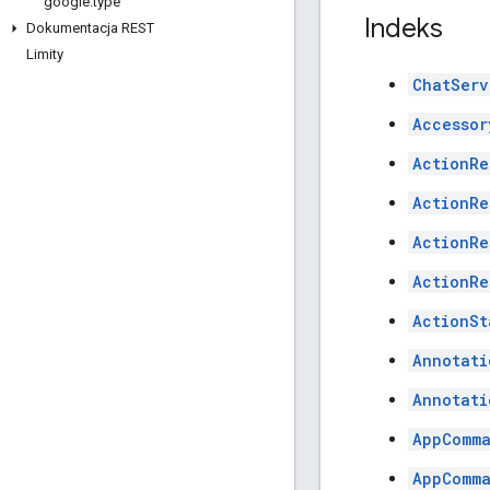
google
.
type
Indeks
Dokumentacja REST
Limity
ChatServ
Accessor
ActionRe
ActionRe
ActionRe
ActionRe
ActionSt
Annotati
Annotati
AppComm
AppComm