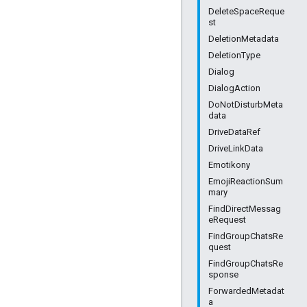
DeleteSpaceReque
st
DeletionMetadata
DeletionType
Dialog
DialogAction
DoNotDisturbMeta
data
DriveDataRef
DriveLinkData
Emotikony
EmojiReactionSum
mary
FindDirectMessag
eRequest
FindGroupChatsRe
quest
FindGroupChatsRe
sponse
ForwardedMetadat
a