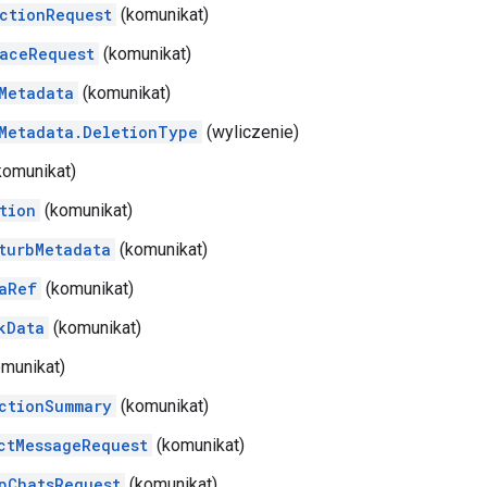
ctionRequest
(komunikat)
aceRequest
(komunikat)
Metadata
(komunikat)
Metadata.DeletionType
(wyliczenie)
komunikat)
tion
(komunikat)
turbMetadata
(komunikat)
aRef
(komunikat)
kData
(komunikat)
munikat)
ctionSummary
(komunikat)
ctMessageRequest
(komunikat)
pChatsRequest
(komunikat)