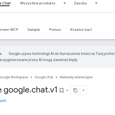
e Chat
Wszystkie produkty
Zasoby
erwer MCP
Sample
Pomoc
Kreator kart
Google używa technologii AI do tłumaczenia treści na Twój pref
ia wygenerowane przez AI mogą zawierać błędy.
Google Workspace
Google Chat
Materiały referencyjne
 google
.
chat
.
v1
bookmark_border
jach