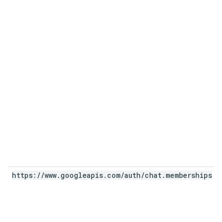
https:
/
/
www
.
googleapis
.
com
/
auth
/
chat
.
memberships