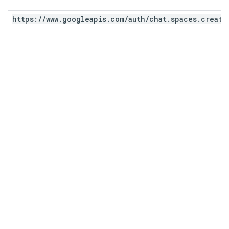
https:
/
/
www
.
googleapis
.
com
/
auth
/
chat
.
spaces
.
create