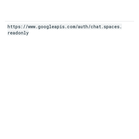
https:
/
/
www
.
googleapis
.
com
/
auth
/
chat
.
spaces
.
readonly