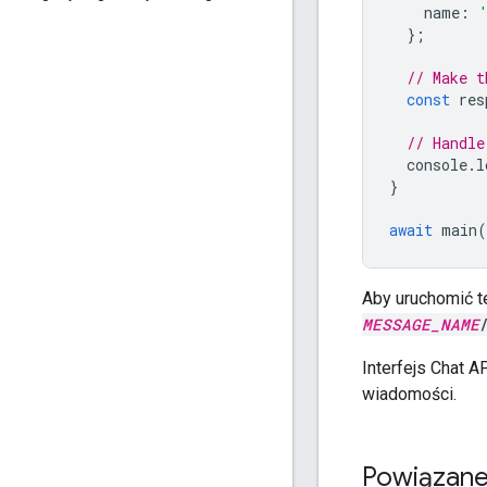
name
:
};
// Make t
const
res
// Handle
console
.
l
}
await
main
(
Aby uruchomić t
MESSAGE_NAME
Interfejs Chat A
wiadomości.
Powiązane