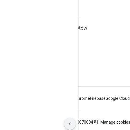
Google Workspace dla programistów
Omówienie platformy
Usługi dla deweloperów
Informacje o wersjach
Pomoc dla programistów
Warunki usługi
Android
Chrome
Firebase
Google Cloud
Warunki
Prywatność
ICP证合字B2-20070004号
Manage cookie