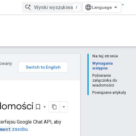
/
Na tej stronie
erowany
Wymagania
wstępne
Pobieranie
załącznika do
wiadomości
Powiązane artykuły
adomości
bookmark_border
terfejsu Google Chat API, aby
hment
zasobu
.