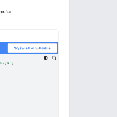
mości.
Wyświetl w GitHubie
ls.js'
;