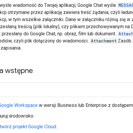
wyśle wiadomość do Twojej aplikacji, Google Chat wyśle
MESSA
kcji otrzymane przez aplikację zawiera treść żądania, czyli ład
kcji, w tym wszelkie załączniki. Dane w załączniku różnią się w 
rzesłaną treścią (plik lokalny), czy plikiem przechowywanym na
k przesłany do Google Chat, np. obraz, film lub dokument.
Attac
mediów, czyli plik dołączony do wiadomości.
Attachment
Zasób 
 zapisania.
a wstępne
Google Workspace
w wersji Business lub Enterprise z dostępe
uruj środowisko:
twórz projekt Google Cloud
.