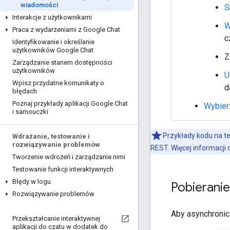
wiadomości
S
Interakcje z użytkownikami
W
Praca z wydarzeniami z Google Chat
c
Identyfikowanie i określanie
użytkowników Google Chat
Z
Zarządzanie stanem dostępności
użytkowników
U
Wpisz przydatne komunikaty o
d
błędach
Poznaj przykłady aplikacji Google Chat
Wybierz
i samouczki
Przykłady kodu na te
Wdrażanie
,
testowanie i
rozwiązywanie problemów
REST. Więcej informacji 
Tworzenie wdrożeń i zarządzanie nimi
Testowanie funkcji interaktywnych
Błędy w logu
Pobierani
Rozwiązywanie problemów
Aby asynchronic
Przekształcanie interaktywnej
aplikacji do czatu w dodatek do