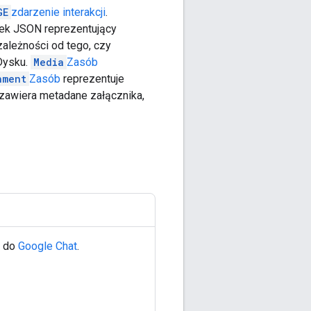
GE
zdarzenie interakcji
.
unek JSON reprezentujący
zależności od tego, czy
 Dysku.
Media
Zasób
hment
Zasób
reprezentuje
zawiera metadane załącznika,
m do
Google Chat
.