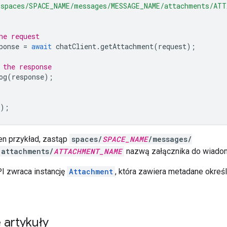
'spaces/SPACE_NAME/messages/MESSAGE_NAME/attachments/ATT
he request
ponse
=
await
chatClient
.
getAttachment
(
request
);
 the response
og
(
response
);
);
en przykład, zastąp
spaces/
SPACE_NAME
/messages/
/attachments/
ATTACHMENT_NAME
nazwą załącznika do wiadom
PI zwraca instancję
Attachment
, która zawiera metadane okreś
 artykuły