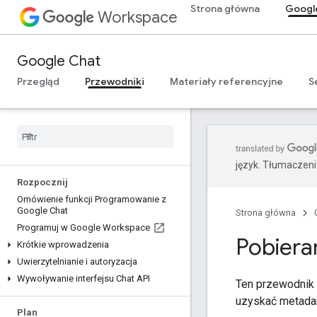
Strona główna
Googl
Workspace
Google Chat
Przegląd
Przewodniki
Materiały referencyjne
S
język. Tłumaczen
Rozpocznij
Omówienie funkcji Programowanie z
Google Chat
Strona główna
Programuj w Google Workspace
Pobiera
Krótkie wprowadzenia
Uwierzytelnianie i autoryzacja
Wywoływanie interfejsu Chat API
Ten przewodnik 
uzyskać metadan
Plan