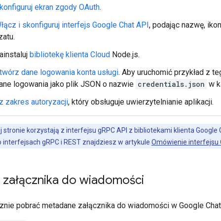
konfiguruj ekran zgody OAuth
.
łącz i skonfiguruj interfejs Google Chat API
, podając nazwę, ikon
zatu.
ainstaluj
bibliotekę klienta Cloud
Node.js.
twórz dane logowania konta usługi
. Aby uruchomić przykład z t
ane logowania jako plik JSON o nazwie
credentials.json
w k
 zakres autoryzacji
, który obsługuje uwierzytelnianie aplikacji.
j stronie korzystają z interfejsu gRPC API z bibliotekami klienta Google
o interfejsach gRPC i REST znajdziesz w artykule
Omówienie interfejsu 
e załącznika do wiadomości
znie pobrać metadane załącznika do wiadomości w Google Chat,