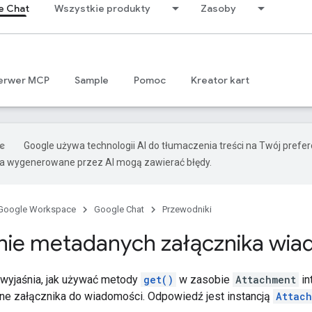
e Chat
Wszystkie produkty
Zasoby
erwer MCP
Sample
Pomoc
Kreator kart
Google używa technologii AI do tłumaczenia treści na Twój pref
ia wygenerowane przez AI mogą zawierać błędy.
Google Workspace
Google Chat
Przewodniki
nie metadanych załącznika wi
wyjaśnia, jak używać metody
get()
w zasobie
Attachment
in
e załącznika do wiadomości. Odpowiedź jest instancją
Attac