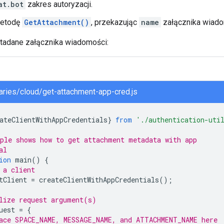
at.bot
zakres autoryzacji.
metodę
GetAttachment()
, przekazując
name
załącznika wiado
tadane załącznika wiadomości:
braries/cloud/get-attachment-app-cred.js
ateClientWithAppCredentials
}
from
'./authentication-uti
ple shows how to get attachment metadata with app
al
ion
main
()
{
 a client
tClient
=
createClientWithAppCredentials
();
lize request argument(s)
uest
=
{
ace SPACE_NAME, MESSAGE_NAME, and ATTACHMENT_NAME here