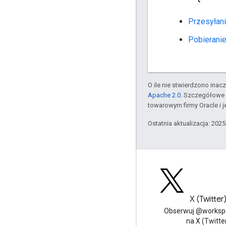
Przesyłani
Pobieranie
O ile nie stwierdzono inacze
Apache 2.0
. Szczegółowe 
towarowym firmy Oracle i 
Ostatnia aktualizacja: 202
Blog
X (Twitter
Przeczytaj bloga Google
Obserwuj @worksp
Workspace Developers
na X (Twitte