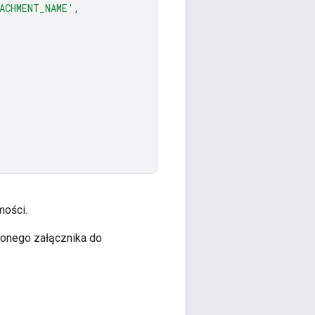
ACHMENT_NAME'
,
ości.
lonego załącznika do