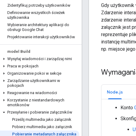
Gdy użytkownik 
Zidentyfikuj potrzeby użytkowników
Zdarzenie intera
Definiowanie wszystkich ścieżek
użytkownika
zdarzenie intera
Wybieranie architektury aplikacji do
załącznik jest p
obsługi Google Chat
reprezentuje pli
Projektowanie interakcji użytkowników
instancję multi
np. miejsce jego
model Build
Wysyłaj wiadomości i zarządzaj nimi
Praca w pokojach
Wymagani
Organizowanie pokoi w sekcje
Zarządzanie użytkownikami w
pokojach
Node.js
Reagowanie na wiadomości
Korzystanie z niestandardowych
emotikonów
Konto
Przesyłanie i pobieranie załączników
Skonfig
Prześlij multimedia jako załącznik
Pobierz multimedia jako załącznik
U
Pobieranie metadanych załącznika