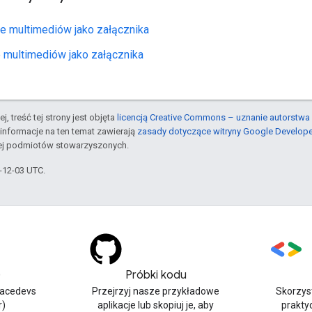
e multimediów jako załącznika
 multimediów jako załącznika
j, treść tej strony jest objęta
licencją Creative Commons – uznanie autorstwa 
informacje na ten temat zawierają
zasady dotyczące witryny Google Develop
jej podmiotów stowarzyszonych.
5-12-03 UTC.
)
Próbki kodu
acedevs
Przejrzyj nasze przykładowe
Skorzyst
r)
aplikacje lub skopiuj je, aby
prakty