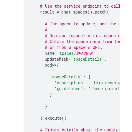
# Use the service endpoint to call Cha
result
=
chat
.
spaces
()
.
patch
(
# The space to update, and the updat
#
# Replace {space} with a space name.
# Obtain the space name from the spa
# or from a space's URL.
name
=
'spaces/
SPACE
'
,
updateMask
=
'spaceDetails'
,
body
=
{
'spaceDetails'
:
{
'description'
:
'This description
'guidelines'
:
'These guidelines 
}
}
)
.
execute
()
# Prints details about the updated spa