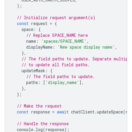
);
// Initialize request argument(s)
const
request
=
{
space
:
{
// Replace SPACE_NAME here
name
:
'spaces/SPACE_NAME'
,
displayName
:
'New space display name'
,
},
// The field paths to update. Separate multipl
// to update all field paths.
updateMask
:
{
// The field paths to update.
paths
:
[
'display_name'
],
},
};
// Make the request
const
response
=
await
chatClient
.
updateSpace
(
re
// Handle the response
console
.
log
(
response
);