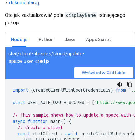
z
dokumentacją
.
Oto jak zaktualizować pole
displayName
istniejącego
pokoju:
Node.js
Python
Java
Apps Script
chat/client-libraries/cloud/update-
space-user-cred.js
Wyświetl w GitHubie
import
{
createClientWithUserCredentials
}
from
'./a
const
USER_AUTH_OAUTH_SCOPES
=
[
'https://www.googl
// This sample shows how to update a space with us
async
function
main
()
{
// Create a client
const
chatClient
=
await
createClientWithUserCre
USER_AUTH_OAUTH_SCOPES
,