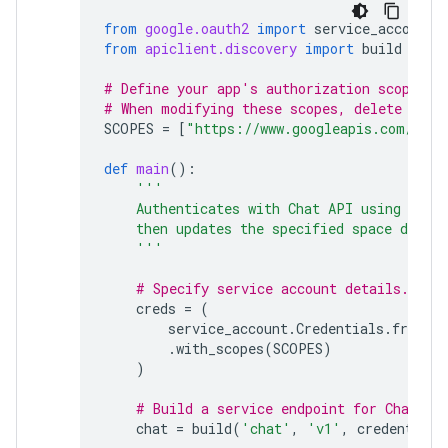
from
google.oauth2
import
service_account
from
apiclient.discovery
import
build
# Define your app's authorization scopes.
# When modifying these scopes, delete the 
SCOPES
=
[
"https://www.googleapis.com/auth
def
main
():
'''
    Authenticates with Chat API using app 
    then updates the specified space descri
    '''
# Specify service account details.
creds
=
(
service_account
.
Credentials
.
from_s
.
with_scopes
(
SCOPES
)
)
# Build a service endpoint for Chat AP
chat
=
build
(
'chat'
,
'v1'
,
credentials