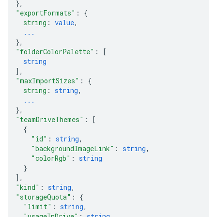
}
,
"exportFormats"
: 
{
string
: 
value
,
...
}
,
"folderColorPalette"
: 
[
string
]
,
"maxImportSizes"
: 
{
string
: 
string
,
...
}
,
"teamDriveThemes"
: 
[
{
"id"
: 
string
,
"backgroundImageLink"
: 
string
,
"colorRgb"
: 
string
}
]
,
"kind"
: 
string
,
"storageQuota"
: 
{
"limit"
: 
string
,
"usageInDrive"
: 
string
,