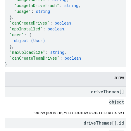
"usageInDriveTrash"
: 
string
,
"usage"
: 
string
}
,
"canCreateDrives"
: 
boolean
,
"appInstalled"
: 
boolean
,
"user"
: 
{
object (
User
)
}
,
"maxUploadSize"
: 
string
,
"canCreateTeamDrives"
: 
boolean
}
שדות
drive
Themes[]
object
רשימת ערכות הנושא שנתמכות בתיקיות אחסון שיתופי.
drive
Themes[]
.
id