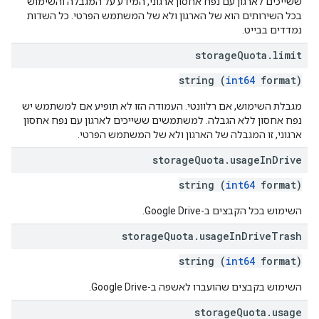
ששייכים לארגון עם נפח אחסון ארגוני, המידע על המגבלה והשימוש
בכל השירותים הוא של הארגון ולא של המשתמש הפרטי. כל השדות
נמדדים בבייט.
storage
Quota
.
limit
string (
int64
format)
מגבלת השימוש, אם רלוונטי. העמודה הזו לא תופיע אם למשתמש יש
נפח אחסון ללא הגבלה. למשתמשים ששייכים לארגון עם נפח אחסון
ארגוני, זו המגבלה של הארגון ולא של המשתמש הפרטי.
storage
Quota
.
usage
In
Drive
string (
int64
format)
השימוש בכל הקבצים ב-Google Drive.
storage
Quota
.
usage
In
Drive
Trash
string (
int64
format)
השימוש בקבצים שהועברו לאשפה ב-Google Drive.
storage
Quota
.
usage