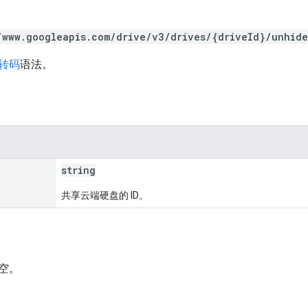
/www.googleapis.com/drive/v3/drives/{driveId}/unhide
 转码
语法。
string
共享云端硬盘的 ID。
空。