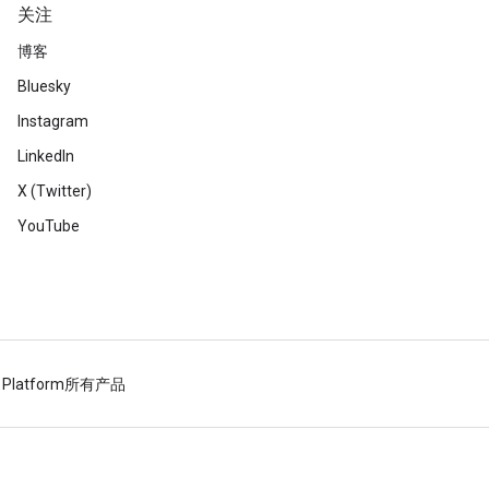
关注
博客
Bluesky
Instagram
LinkedIn
X (Twitter)
YouTube
 Platform
所有产品