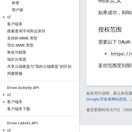
响应正文
标签
用户级
如果成功，则响
v2
客户端库
授权范围
搜索查询字词和运算符
支持的 MIME 类型
需要以下 OAut
导出 MIME 类型
角色与权限
https://
地区分类器
某些范围受到限
共享云端硬盘与“我的云端硬盘”的区别
用量限额
Drive Activity API
如未另行说明，那么本页
v2
Google 开发者网站政策
。
客户端库
客户端库下载
最后更新时间 (UTC)：2025-
Drive Labels API
v2