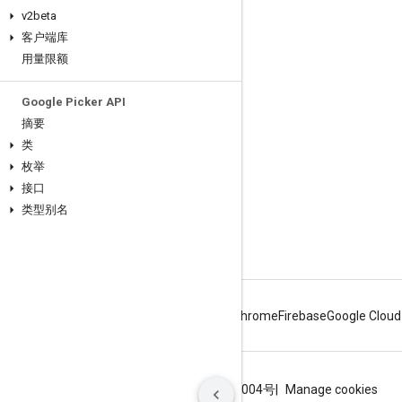
互动
v2beta
客户端库
Google Developer Program
用量限额
Google Developer Groups
Google Developer Experts
Google Picker API
摘要
Accelerators
类
Google Cloud & NVIDIA
枚举
接口
类型别名
Android
Chrome
Firebase
Google Cloud
条款
隐私权政策
ICP证合字B2-20070004号
Manage cookies