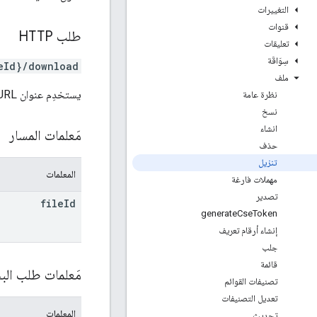
التغييرات
قنوات
طلب HTTP
تعليقات
سِوَاقَة
eId}/download
ملف
يستخدِم عنوان URL بنية
نظرة عامة
نسخ
انشاء
مَعلمات المسار
حذف
تنزيل
المعلمات
مهملات فارغة
تصدير
file
Id
generate
Cse
Token
إنشاء أرقام تعريف
جلب
قائمة
مَعلمات طلب ال
تصنيفات القوائم
تعديل التصنيفات
المعلمات
تحديث