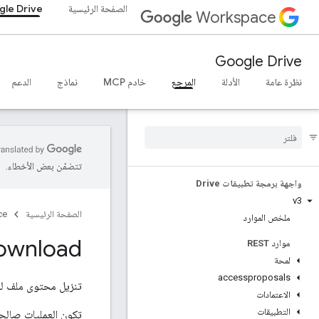
الصفحة الرئيسية
le Drive
Workspace
Google Drive
نظرة عامة
الأدلة
المرجع
خادم MCP
نماذج
الدعم
تتضمّن بعض الأخطاء.
واجهة برمجة تطبيقات Drive
v3
الصفحة الرئيسية
ce
ملخص الموارد
ownload
موارد REST
لمحة
accessproposals
تنزيل محتوى ملف لمز
الاعتمادات
التطبيقات
تكون العمليات صالحة لمدة 24 ساعة من