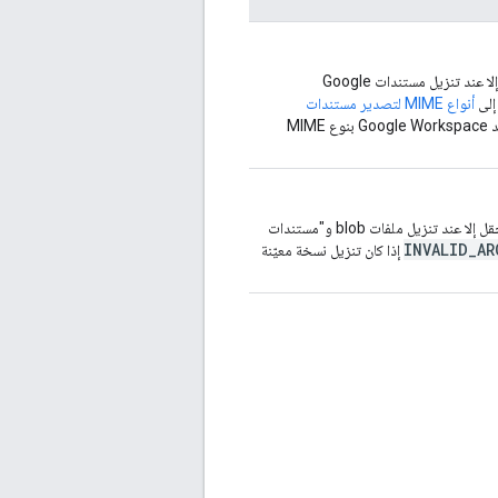
اختياريّ. نوع MIME الذي يجب تنزيل الملف به. لا يمكن ضبط هذا الحقل إلا عند تنزيل مستندات Google
أنواع MIME لتصدير مستندات
. في حال عدم ضبط نوع MIME، يتم تنزيل مستند Google Workspace بنوع MIME
اختياريّ. رقم تعريف مراجعة الملف المطلوب تنزيله. لا يمكن ضبط هذا الحقل إلا عند تنزيل ملفات blob و"مستندات
INVALID_AR
إذا كان تنزيل نسخة معيّنة