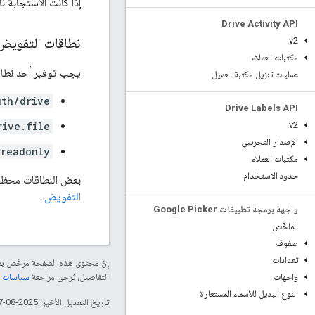
إذا كانت الاستجابة
Drive Activity API
نطاقات التفويض
v2
مكتبات العملاء
يجب توفير أحد نطاقات OAuth ال
عمليات تنزيل مكتبة العميل
uth/drive
Drive Labels API
rive.file
v2
الإصدار التجريبي
.readonly
مكتبات العملاء
حدود الاستخدام
بعض النطاقات محظورة
التفويض
.
واجهة برمجة تطبيقات Google Picker
الملخّص
صفوف
تعدادات
إنّ محتوى هذه الصفحة مرخّص 
التفاصيل، يُرجى مراجعة
سياسات موقع elopers
واجهات
النوع البديل للأسماء المستعارة
تاريخ التعديل الأخير: 2025-08-27 (حسب التوقيت العالمي المتفَّق عليه)