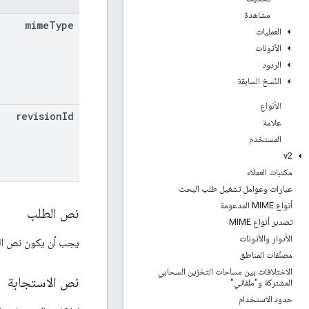
مشاهدة
mime
Type
العمليات
الأذونات
الردود
النُسخ السابقة
الأنواع
revision
Id
علامة
المستخدم
v2
مكتبات العملاء
عبارات وعوامل تشغيل طلب البحث
أنواع MIME المدعومة
نص الطلب
تصدير أنواع MIME
الأدوار والأذونات
يجب أن يكون نص الط
مصنِّفات المناطق
الاختلافات بين مساحات التخزين السحابي
نص الاستجابة
المشتركة و"ملفاتي"
حدود الاستخدام