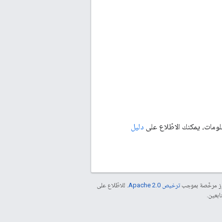
لومات، يمكنك الاطّلاع على
دليل
موز مرخّصة بموجب
ترخيص Apache 2.0‏
. للاطّلاع على