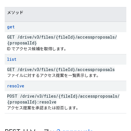
メソッド
get
GET
/
drive
/
v3
/
files
/
{file
Id}
/
accessproposals
/
{proposal
Id}
ID でアクセス候補を取得します。
list
GET
/
drive
/
v3
/
files
/
{file
Id}
/
accessproposals
ファイルに対するアクセス提案を一覧表示します。
resolve
POST
/
drive
/
v3
/
files
/
{file
Id}
/
accessproposals
/
{proposal
Id}:resolve
アクセス提案を承認または拒否します。