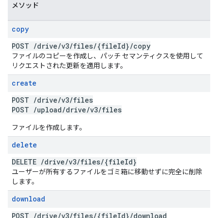
メソッド
copy
POST
/
drive
/
v3
/
files
/
{file
Id}
/
copy
ファイルのコピーを作成し、パッチ セマンティクスを使用して
リクエストされた更新を適用します。
create
POST
/
drive
/
v3
/
files
POST
/
upload
/
drive
/
v3
/
files
ファイルを作成します。
delete
DELETE
/
drive
/
v3
/
files
/
{file
Id}
ユーザーが所有するファイルをゴミ箱に移動せずに完全に削除
します。
download
POST
/
drive
/
v3
/
files
/
{file
Id}
/
download