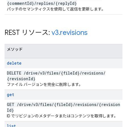
{comment
Id}
/
replies
/
{reply
Id}
パッチのセマンティクスを使用して返信を更新します。
REST リソース:
v3
.
revisions
メソッド
delete
DELETE
/
drive
/
v3
/
files
/
{file
Id}
/
revisions
/
{revision
Id}
ファイル バージョンを完全に削除します。
get
GET
/
drive
/
v3
/
files
/
{file
Id}
/
revisions
/
{revision
Id}
ID でリビジョンのメタデータまたはコンテンツを取得します。
list