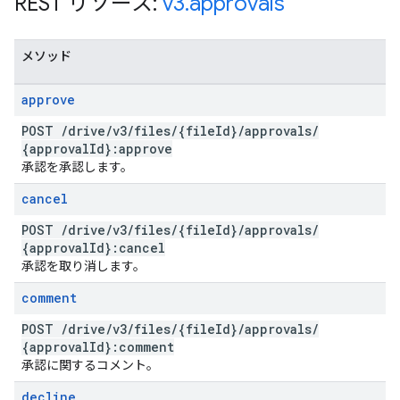
REST リソース:
v3
.
approvals
メソッド
approve
POST
/
drive
/
v3
/
files
/
{file
Id}
/
approvals
/
{approval
Id}:approve
承認を承認します。
cancel
POST
/
drive
/
v3
/
files
/
{file
Id}
/
approvals
/
{approval
Id}:cancel
承認を取り消します。
comment
POST
/
drive
/
v3
/
files
/
{file
Id}
/
approvals
/
{approval
Id}:comment
承認に関するコメント。
decline