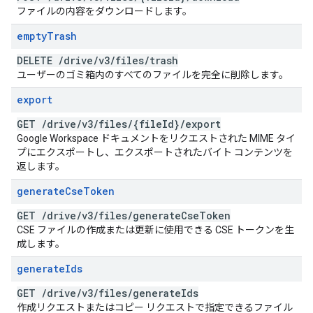
ファイルの内容をダウンロードします。
empty
Trash
DELETE
/
drive
/
v3
/
files
/
trash
ユーザーのゴミ箱内のすべてのファイルを完全に削除します。
export
GET
/
drive
/
v3
/
files
/
{file
Id}
/
export
Google Workspace ドキュメントをリクエストされた MIME タイ
プにエクスポートし、エクスポートされたバイト コンテンツを
返します。
generate
Cse
Token
GET
/
drive
/
v3
/
files
/
generate
Cse
Token
CSE ファイルの作成または更新に使用できる CSE トークンを生
成します。
generate
Ids
GET
/
drive
/
v3
/
files
/
generate
Ids
作成リクエストまたはコピー リクエストで指定できるファイル