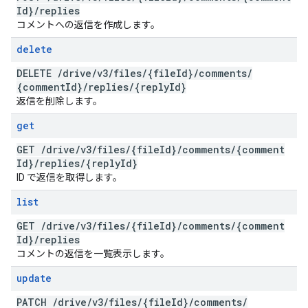
Id}
/
replies
コメントへの返信を作成します。
delete
DELETE
/
drive
/
v3
/
files
/
{file
Id}
/
comments
/
{comment
Id}
/
replies
/
{reply
Id}
返信を削除します。
get
GET
/
drive
/
v3
/
files
/
{file
Id}
/
comments
/
{comment
Id}
/
replies
/
{reply
Id}
ID で返信を取得します。
list
GET
/
drive
/
v3
/
files
/
{file
Id}
/
comments
/
{comment
Id}
/
replies
コメントの返信を一覧表示します。
update
PATCH
/
drive
/
v3
/
files
/
{file
Id}
/
comments
/