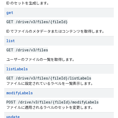
ID のセットを生成します。
get
GET
/
drive
/
v3
/
files
/
{file
Id}
ID でファイルのメタデータまたはコンテンツを取得します。
list
GET
/
drive
/
v3
/
files
ユーザーのファイルの一覧を取得します。
list
Labels
GET
/
drive
/
v3
/
files
/
{file
Id}
/
list
Labels
ファイルに設定されているラベルを一覧表示します。
modify
Labels
POST
/
drive
/
v3
/
files
/
{file
Id}
/
modify
Labels
ファイルに適用されるラベルのセットを変更します。
update