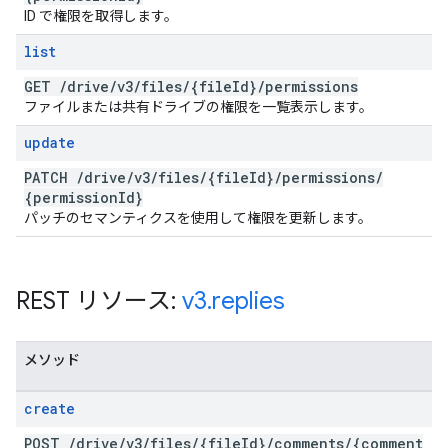
ID で権限を取得します。
list
GET
/
drive
/
v3
/
files
/
{file
Id}
/
permissions
ファイルまたは共有ドライブの権限を一覧表示します。
update
PATCH
/
drive
/
v3
/
files
/
{file
Id}
/
permissions
/
{permission
Id}
パッチのセマンティクスを使用して権限を更新します。
REST リソース:
v3
.
replies
メソッド
create
POST
/
drive
/
v3
/
files
/
{file
Id}
/
comments
/
{comment