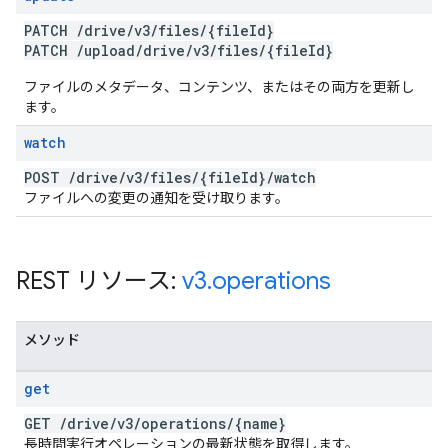
PATCH
/
drive
/
v3
/
files
/
{file
Id}
PATCH
/
upload
/
drive
/
v3
/
files
/
{file
Id}
ファイルのメタデータ、コンテンツ、またはその両方を更新し
ます。
watch
POST
/
drive
/
v3
/
files
/
{file
Id}
/
watch
ファイルへの変更の通知を受け取ります。
REST リソース:
v3
.
operations
メソッド
get
GET
/
drive
/
v3
/
operations
/
{name}
長時間実行オペレーションの最新状態を取得します。