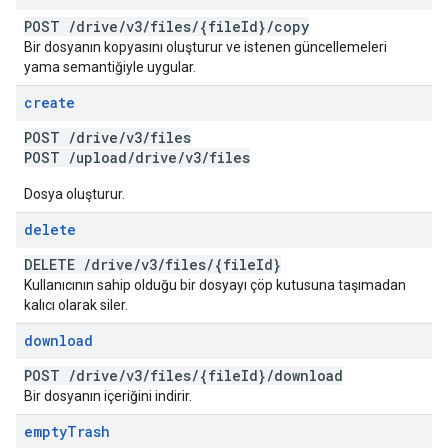
POST
/
drive
/
v3
/
files
/
{file
Id}
/
copy
Bir dosyanın kopyasını oluşturur ve istenen güncellemeleri
yama semantiğiyle uygular.
create
POST
/
drive
/
v3
/
files
POST
/
upload
/
drive
/
v3
/
files
Dosya oluşturur.
delete
DELETE
/
drive
/
v3
/
files
/
{file
Id}
Kullanıcının sahip olduğu bir dosyayı çöp kutusuna taşımadan
kalıcı olarak siler.
download
POST
/
drive
/
v3
/
files
/
{file
Id}
/
download
Bir dosyanın içeriğini indirir.
empty
Trash