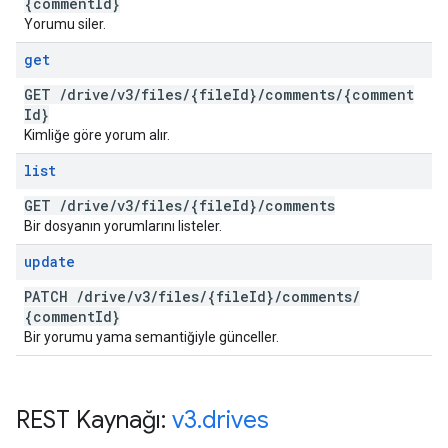
{comment
Id}
Yorumu siler.
get
GET
/
drive
/
v3
/
files
/
{file
Id}
/
comments
/
{comment
Id}
Kimliğe göre yorum alır.
list
GET
/
drive
/
v3
/
files
/
{file
Id}
/
comments
Bir dosyanın yorumlarını listeler.
update
PATCH
/
drive
/
v3
/
files
/
{file
Id}
/
comments
/
{comment
Id}
Bir yorumu yama semantiğiyle günceller.
REST Kaynağı:
v3
.
drives