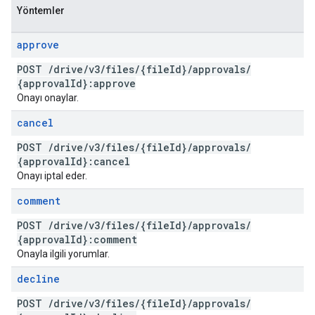
Yöntemler
approve
POST
/
drive
/
v3
/
files
/
{file
Id}
/
approvals
/
{approval
Id}:approve
Onayı onaylar.
cancel
POST
/
drive
/
v3
/
files
/
{file
Id}
/
approvals
/
{approval
Id}:cancel
Onayı iptal eder.
comment
POST
/
drive
/
v3
/
files
/
{file
Id}
/
approvals
/
{approval
Id}:comment
Onayla ilgili yorumlar.
decline
POST
/
drive
/
v3
/
files
/
{file
Id}
/
approvals
/