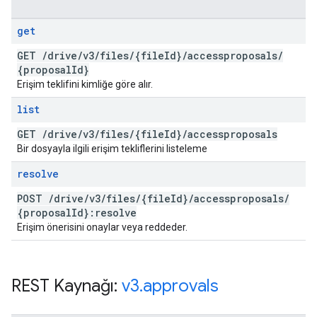
get
GET
/
drive
/
v3
/
files
/
{file
Id}
/
accessproposals
/
{proposal
Id}
Erişim teklifini kimliğe göre alır.
list
GET
/
drive
/
v3
/
files
/
{file
Id}
/
accessproposals
Bir dosyayla ilgili erişim tekliflerini listeleme
resolve
POST
/
drive
/
v3
/
files
/
{file
Id}
/
accessproposals
/
{proposal
Id}:resolve
Erişim önerisini onaylar veya reddeder.
REST Kaynağı:
v3
.
approvals