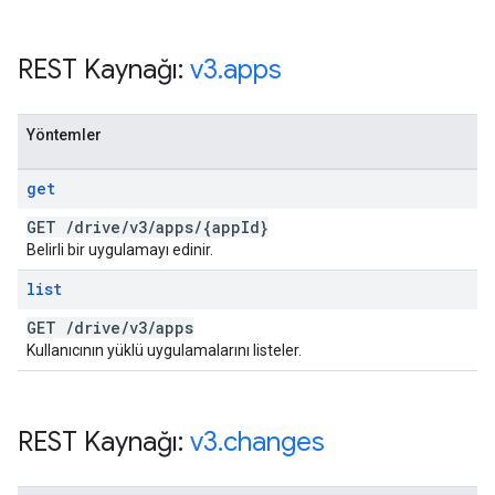
REST Kaynağı:
v3
.
apps
Yöntemler
get
GET
/
drive
/
v3
/
apps
/
{app
Id}
Belirli bir uygulamayı edinir.
list
GET
/
drive
/
v3
/
apps
Kullanıcının yüklü uygulamalarını listeler.
REST Kaynağı:
v3
.
changes