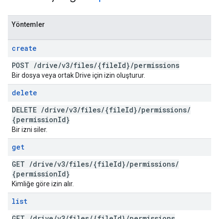
Yöntemler
create
POST
/
drive
/
v3
/
files
/
{file
Id}
/
permissions
Bir dosya veya ortak Drive için izin oluşturur.
delete
DELETE
/
drive
/
v3
/
files
/
{file
Id}
/
permissions
/
{permission
Id}
Bir izni siler.
get
GET
/
drive
/
v3
/
files
/
{file
Id}
/
permissions
/
{permission
Id}
Kimliğe göre izin alır.
list
GET
/
drive
/
v3
/
files
/
{file
Id}
/
permissions