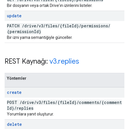
Bir dosyanın veya ortak Drive'ın izinlerini listeler.
update
PATCH
/
drive
/
v3
/
files
/
{file
Id}
/
permissions
/
{permission
Id}
Bir izni yama semantiğiyle günceller.
REST Kaynağı:
v3
.
replies
Yöntemler
create
POST
/
drive
/
v3
/
files
/
{file
Id}
/
comments
/
{comment
Id}
/
replies
Yorumlara yanıt oluşturur.
delete