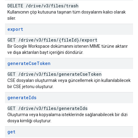
DELETE
/
drive
/
v3
/
files
/
trash
Kullanıcının çöp kutusuna taşınan tüm dosyalarını kalıcı olarak
siler.
export
GET
/
drive
/
v3
/
files
/
{file
Id}
/
export
Bir Google Workspace dokümanını istenen MIME türüne aktarır
ve dışa aktarılan bayt içeriğini döndürür.
generate
Cse
Token
GET
/
drive
/
v3
/
files
/
generate
Cse
Token
CSE dosyaları oluşturmak veya güncellemek için kullanılabilecek
bir CSE jetonu oluşturur.
generate
Ids
GET
/
drive
/
v3
/
files
/
generate
Ids
Oluşturma veya kopyalama isteklerinde sağlanabilecek bir dizi
dosya kimliği oluşturur.
get