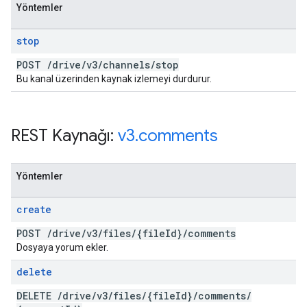
Yöntemler
stop
POST
/
drive
/
v3
/
channels
/
stop
Bu kanal üzerinden kaynak izlemeyi durdurur.
REST Kaynağı:
v3
.
comments
Yöntemler
create
POST
/
drive
/
v3
/
files
/
{file
Id}
/
comments
Dosyaya yorum ekler.
delete
DELETE
/
drive
/
v3
/
files
/
{file
Id}
/
comments
/