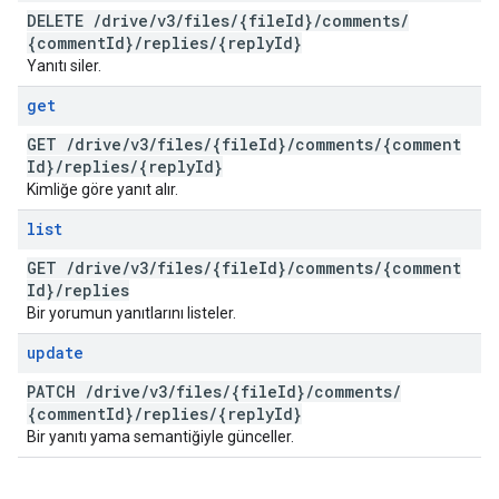
DELETE
/
drive
/
v3
/
files
/
{file
Id}
/
comments
/
{comment
Id}
/
replies
/
{reply
Id}
Yanıtı siler.
get
GET
/
drive
/
v3
/
files
/
{file
Id}
/
comments
/
{comment
Id}
/
replies
/
{reply
Id}
Kimliğe göre yanıt alır.
list
GET
/
drive
/
v3
/
files
/
{file
Id}
/
comments
/
{comment
Id}
/
replies
Bir yorumun yanıtlarını listeler.
update
PATCH
/
drive
/
v3
/
files
/
{file
Id}
/
comments
/
{comment
Id}
/
replies
/
{reply
Id}
Bir yanıtı yama semantiğiyle günceller.