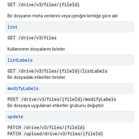
GET
/
drive
/
v3
/
files
/
{file
Id}
Bir dosyanın meta verilerini veya içeriğini kimliğe göre alır.
list
GET
/
drive
/
v3
/
files
Kullanıcının dosyalarını listeler.
list
Labels
GET
/
drive
/
v3
/
files
/
{file
Id}
/
list
Labels
Bir dosyadaki etiketleri listeler.
modify
Labels
POST
/
drive
/
v3
/
files
/
{file
Id}
/
modify
Labels
Bir dosyaya uygulanan etiketler grubunu değiştirir.
update
PATCH
/
drive
/
v3
/
files
/
{file
Id}
PATCH
/
upload
/
drive
/
v3
/
files
/
{file
Id}