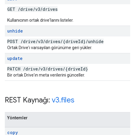
GET
/
drive
/
v3
/
drives
Kullanıcının ortak drive'larını listeler.
unhide
POST
/
drive
/
v3
/
drives
/
{drive
Id}
/
unhide
Ortak Drive'ı varsayılan görünüme geri yükler.
update
PATCH
/
drive
/
v3
/
drives
/
{drive
Id}
Bir ortak Drive'ın meta verilerini günceller.
REST Kaynağı:
v3
.
files
Yöntemler
copy