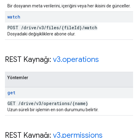
Bir dosyanın meta verilerini, içeriğini veya her ikisini de günceller.
watch
POST
/
drive
/
v3
/
files
/
{file
Id}
/
watch
Dosyadaki değişikliklere abone olur.
REST Kaynağı:
v3
.
operations
Yöntemler
get
GET
/
drive
/
v3
/
operations
/
{name}
Uzun süreli bir işlemin en son durumunu belirtir.
REST Kaynağı:
v3
.
permissions