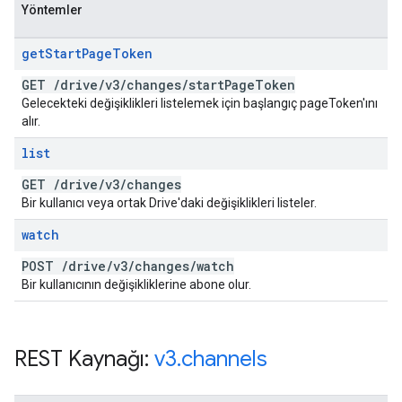
Yöntemler
get
Start
Page
Token
GET
/
drive
/
v3
/
changes
/
start
Page
Token
Gelecekteki değişiklikleri listelemek için başlangıç pageToken'ını
alır.
list
GET
/
drive
/
v3
/
changes
Bir kullanıcı veya ortak Drive'daki değişiklikleri listeler.
watch
POST
/
drive
/
v3
/
changes
/
watch
Bir kullanıcının değişikliklerine abone olur.
REST Kaynağı:
v3
.
channels