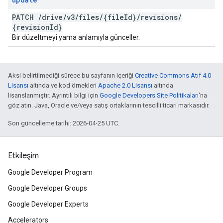
PATCH
/
drive
/
v3
/
files
/
{file
Id}
/
revisions
/
{revision
Id}
Bir düzeltmeyi yama anlamıyla günceller.
Aksi belirtilmediği sürece bu sayfanın içeriği
Creative Commons Atıf 4.0
Lisansı
altında ve kod örnekleri
Apache 2.0 Lisansı
altında
lisanslanmıştır. Ayrıntılı bilgi için
Google Developers Site Politikaları
'na
göz atın. Java, Oracle ve/veya satış ortaklarının tescilli ticari markasıdır.
Son güncelleme tarihi: 2026-04-25 UTC.
Etkileşim
Google Developer Program
Google Developer Groups
Google Developer Experts
Accelerators