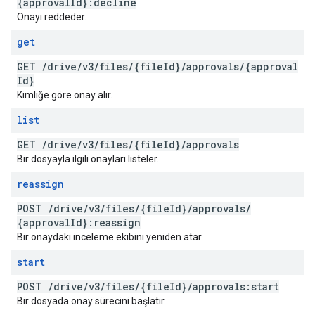
{approval
Id}:decline
Onayı reddeder.
get
GET
/
drive
/
v3
/
files
/
{file
Id}
/
approvals
/
{approval
Id}
Kimliğe göre onay alır.
list
GET
/
drive
/
v3
/
files
/
{file
Id}
/
approvals
Bir dosyayla ilgili onayları listeler.
reassign
POST
/
drive
/
v3
/
files
/
{file
Id}
/
approvals
/
{approval
Id}:reassign
Bir onaydaki inceleme ekibini yeniden atar.
start
POST
/
drive
/
v3
/
files
/
{file
Id}
/
approvals:start
Bir dosyada onay sürecini başlatır.