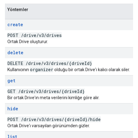
Yöntemler
create
POST
/
drive
/
v3
/
drives
Ortak Drive oluşturur.
delete
DELETE
/
drive
/
v3
/
drives
/
{drive
Id}
organizer
Kullanıcının
olduğu bir ortak Drive'ı kalıcı olarak siler.
get
GET
/
drive
/
v3
/
drives
/
{drive
Id}
Bir ortak Drive'ın meta verilerini kimliğe göre alır.
hide
POST
/
drive
/
v3
/
drives
/
{drive
Id}
/
hide
Ortak Drive'ı varsayılan görünümden gizler.
list