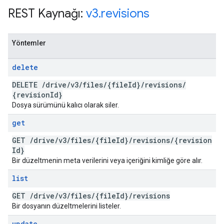
REST Kaynağı:
v3
.
revisions
Yöntemler
delete
DELETE
/
drive
/
v3
/
files
/
{file
Id}
/
revisions
/
{revision
Id}
Dosya sürümünü kalıcı olarak siler.
get
GET
/
drive
/
v3
/
files
/
{file
Id}
/
revisions
/
{revision
Id}
Bir düzeltmenin meta verilerini veya içeriğini kimliğe göre alır.
list
GET
/
drive
/
v3
/
files
/
{file
Id}
/
revisions
Bir dosyanın düzeltmelerini listeler.
update