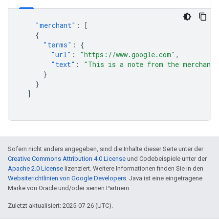
"merchant"
:
[
{
"terms"
:
{
"url"
:
"https://www.google.com"
,
"text"
:
"This is a note from the merchant"
}
}
]
Sofern nicht anders angegeben, sind die Inhalte dieser Seite unter der
Creative Commons Attribution 4.0 License
und Codebeispiele unter der
Apache 2.0 License
lizenziert. Weitere Informationen finden Sie in den
Websiterichtlinien von Google Developers
. Java ist eine eingetragene
Marke von Oracle und/oder seinen Partnern.
Zuletzt aktualisiert: 2025-07-26 (UTC).