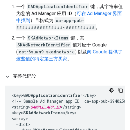
一个
GADApplicationIdentifier
键，其字符串值
为您的 Ad Manager 应用 ID（
可在 Ad Manager 界面
中找到
）且格式为
ca-app-pub-
################~##########
。
一个
SKAdNetworkItems
键，其
SKAdNetworkIdentifier
值对应于 Google
(
cstr6suwn9.skadnetwork
) 以及
向 Google 提供了
这些值的特定第三方买家
。
完整代码段
<key
>GADApplicationIdentifier
</key>

<!-- Sample Ad Manager app ID: ca-app-pub-394025609
<string>
SAMPLE_APP_ID
</string>

<key>
SKAdNetworkItems
</key>

<array>

  <dict>
