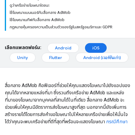
ดูว่าเครือข่ายโฆษณาใดชนะ
ใช้โฆษณาแบนเนอร์กับสื่อกลาง AdMob
ใช้โฆษณาเนทีฟกับสื่อกลาง AdMob
กฎหมายคุ้มครองความเป็นส่วนตัวของรัฐในสหรัฐอเมริกาและ GDPR
เลือกแพลตฟอร์ม:
Android
iOS
Unity
Flutter
Android (เวอร์ชันเก่า)
สื่อกลาง AdMob คือฟีเจอร์ที่ช่วยให้คุณแสดงโฆษณาไปยังแอปของ
คุณได้จากหลายแหล่งที่มา ซึ่งรวมถึงเครือข่าย AdMob และแหล่ง
ที่มาของโฆษณาจากบุคคลที่สามได้ในที่เดียว สื่อกลาง AdMob จะ
ช่วยเพิ่มให้คุณมีอัตราการส่งโฆษณาสูงที่สุด นอกจากนี้ยังเพิ่มการ
สร้างรายได้โดยการส่งคำขอโฆษณาไปให้หลายเครือข่ายเพื่อให้มั่นใจ
ได้ว่าคุณจะพบเครือข่ายที่ดีที่สุดที่พร้อมจะแสดงโฆษณา
กรณีศึกษา