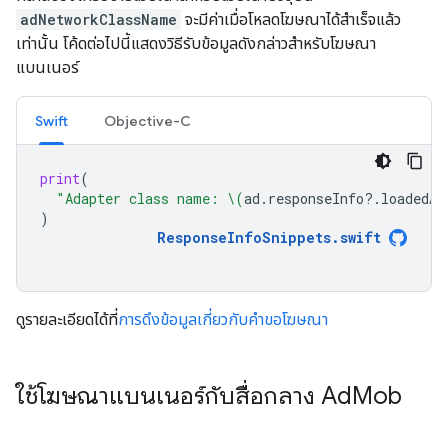
adNetworkClassName
จะมีค่าเมื่อโหลดโฆษณาได้สำเร็จแล้ว
เท่านั้น โค้ดต่อไปนี้แสดงวิธีรับข้อมูลดังกล่าวสำหรับโฆษณา
แบนเนอร์
Swift
Objective-C
print
(
"Adapter class name: 
\(
ad
.
responseInfo
?.
loadedAd
)
ResponseInfoSnippets
.
swift
ดูรายละเอียดได้ที่
การดึงข้อมูลเกี่ยวกับคำขอโฆษณา
ใช้โฆษณาแบนเนอร์กับสื่อกลาง Ad
Mob