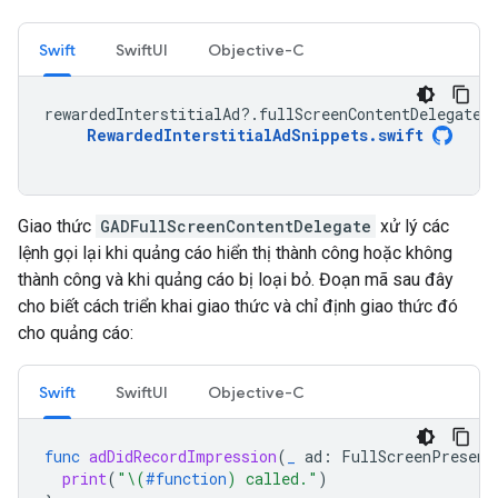
Swift
SwiftUI
Objective-C
rewardedInterstitialAd
?.
fullScreenContentDelegate
RewardedInterstitialAdSnippets
.
swift
Giao thức
GADFullScreenContentDelegate
xử lý các
lệnh gọi lại khi quảng cáo hiển thị thành công hoặc không
thành công và khi quảng cáo bị loại bỏ. Đoạn mã sau đây
cho biết cách triển khai giao thức và chỉ định giao thức đó
cho quảng cáo:
Swift
SwiftUI
Objective-C
func
adDidRecordImpression
(
_
ad
:
FullScreenPresent
print
(
"
\(
#function
)
 called."
)