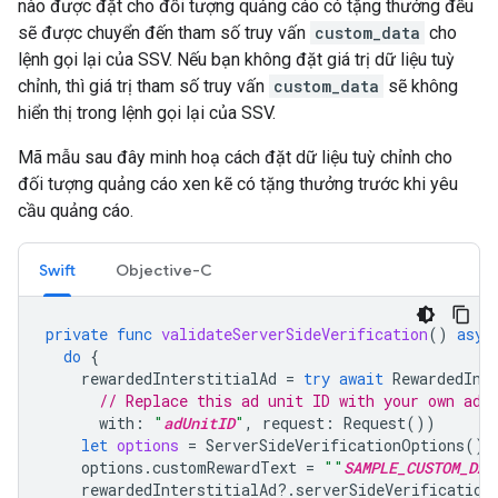
nào được đặt cho đối tượng quảng cáo có tặng thưởng đều
sẽ được chuyển đến tham số truy vấn
custom_data
cho
lệnh gọi lại của SSV. Nếu bạn không đặt giá trị dữ liệu tuỳ
chỉnh, thì giá trị tham số truy vấn
custom_data
sẽ không
hiển thị trong lệnh gọi lại của SSV.
Mã mẫu sau đây minh hoạ cách đặt dữ liệu tuỳ chỉnh cho
đối tượng quảng cáo xen kẽ có tặng thưởng trước khi yêu
cầu quảng cáo.
Swift
Objective-C
private
func
validateServerSideVerification
()
asyn
do
{
rewardedInterstitialAd
=
try
await
RewardedInt
// Replace this ad unit ID with your own ad 
with
:
"
adUnitID
"
,
request
:
Request
())
let
options
=
ServerSideVerificationOptions
()
options
.
customRewardText
=
""
SAMPLE_CUSTOM_DAT
rewardedInterstitialAd
?.
serverSideVerification