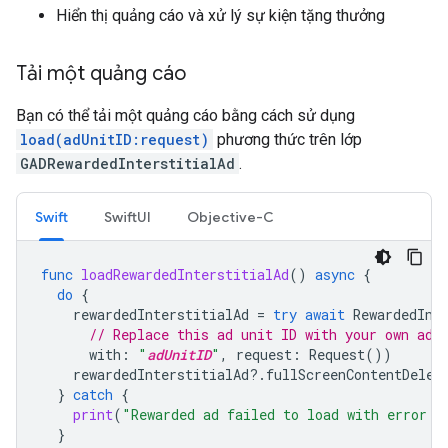
Hiển thị quảng cáo và xử lý sự kiện tặng thưởng
Tải một quảng cáo
Bạn có thể tải một quảng cáo bằng cách sử dụng
load(adUnitID:request)
phương thức trên lớp
GADRewardedInterstitialAd
.
Swift
SwiftUI
Objective-C
func
loadRewardedInterstitialAd
()
async
{
do
{
rewardedInterstitialAd
=
try
await
RewardedInt
// Replace this ad unit ID with your own ad 
with
:
"
adUnitID
"
,
request
:
Request
())
rewardedInterstitialAd
?.
fullScreenContentDeleg
}
catch
{
print
(
"Rewarded ad failed to load with error: 
}