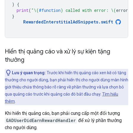
)
{
print
(
"
\(
#function
)
 called with error: 
\(
error
.
l
}
RewardedInterstitialAdSnippets
.
swift
Hiển thị quảng cáo và xử lý sự kiện tặng
thưởng
Lưu ý quan trọng:
Trước khi hiển thị quảng cáo xen kẽ có tặng
thưởng cho người dùng, bạn phải hiển thị cho người dùng màn hình
giới thiệu chứa thông báo rõ ràng về phần thưởng và lựa chọn bỏ
qua quảng cáo trước khi quảng cáo đó bắt đầu chạy.
Tìm hiểu
thêm
.
Khi hiển thị quảng cáo, bạn phải cung cấp một đối tượng
GADUserDidEarnRewardHandler
để xử lý phần thưởng
cho người dùng.