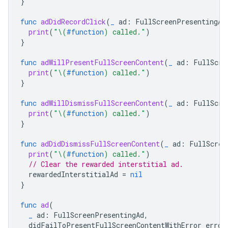
}
func
adDidRecordClick
(
_
ad
:
FullScreenPresentingAd
print
(
"
\(
#function
)
 called."
)
}
func
adWillPresentFullScreenContent
(
_
ad
:
FullScre
print
(
"
\(
#function
)
 called."
)
}
func
adWillDismissFullScreenContent
(
_
ad
:
FullScre
print
(
"
\(
#function
)
 called."
)
}
func
adDidDismissFullScreenContent
(
_
ad
:
FullScree
print
(
"
\(
#function
)
 called."
)
// Clear the rewarded interstitial ad.
rewardedInterstitialAd
=
nil
}
func
ad
(
_
ad
:
FullScreenPresentingAd
,
didFailToPresentFullScreenContentWithError
error