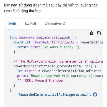
Bạn nên sử dụng đoạn mã sau đây để hiển thị quảng cáo
xen kẽ có tặng thưởng.
Swift
SwiftUI
Objective-C
func
showRewardedInterstitialAd
()
{
guard
let
rewardedInterstitialAd
=
rewardedInters
return
print
(
"Ad wasn't ready."
)
}
// The UIViewController parameter is an optional
rewardedInterstitialAd
.
present
(
from
:
nil
)
{
let
reward
=
rewardedInterstitialAd
.
adReward
print
(
"Reward received with currency 
\(
reward
.
// TODO: Reward the user.
}
}
RewardedInterstitialAdSnippets
.
swift