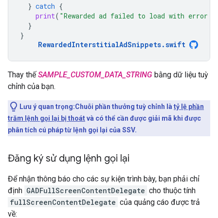
}
catch
{
print
(
"Rewarded ad failed to load with error: 
}
}
RewardedInterstitialAdSnippets
.
swift
Thay thế
SAMPLE_CUSTOM_DATA_STRING
bằng dữ liệu tuỳ
chỉnh của bạn.
Lưu ý quan trọng:Chuỗi phần thưởng tuỳ chỉnh là
tỷ lệ phần
trăm lệnh gọi lại bị thoát
và có thể cần được giải mã khi được
phân tích cú pháp từ lệnh gọi lại của SSV.
Đăng ký sử dụng lệnh gọi lại
Để nhận thông báo cho các sự kiện trình bày, bạn phải chỉ
định
GADFullScreenContentDelegate
cho thuộc tính
fullScreenContentDelegate
của quảng cáo được trả
về: