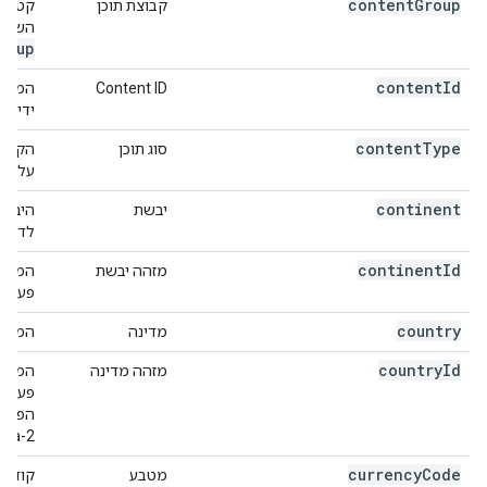
content
Group
קבוצת תוכן
קטגור
השדה 
roup
content
Id
Content ID
המזהה
ידי פ
content
Type
סוג תוכן
הקטגו
על יד
continent
יבשת
היבשת
לדוגמ
continent
Id
מזהה יבשת
המזהה
פעילות
country
מדינה
המדינ
country
Id
מזהה מדינה
המזהה
pha-2.
currency
Code
מטבע