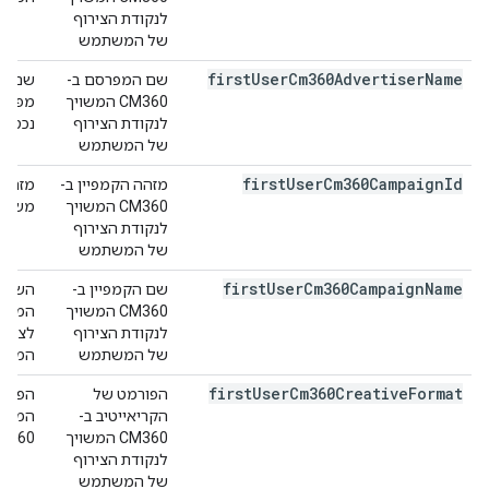
לנקודת הצירוף
של המשתמש
first
User
Cm360Advertiser
Name
שם המפרסם ב-
CM360 המשויך
לנקודת הצירוף
נכסי ק
של המשתמש
first
User
Cm360Campaign
Id
מזהה הקמפיין ב-
CM360 המשויך
משמש לז
לנקודת הצירוף
של המשתמש
first
User
Cm360Campaign
Name
שם הקמפיין ב-
CM360 המשויך
לנקודת הצירוף
לציין 
של המשתמש
המערכ
first
User
Cm360Creative
Format
הפורמט של
הקריאייטיב ב-
המשתמ
CM360 המשויך
CM360 נקראים גם סוגי קרי
לנקודת הצירוף
של המשתמש