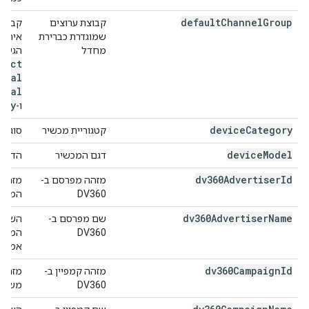
default
Channel
Group
קבוצת ערוצים
קבוצת
שמוגדרת כברירת
אירוע
מחדל
הגעה 
rect
cial
rral
lay
ו-
device
Category
קטגוריית מכשיר
סוג ה
device
Model
דגם המכשיר
הדגם של 
dv360Advertiser
Id
מזהה מפרסם ב-
DV360
המרכזי
dv360Advertiser
Name
שם מפרסם ב-
DV360
אמיתי
dv360Campaign
Id
מזהה קמפיין ב-
DV360
משמש לז