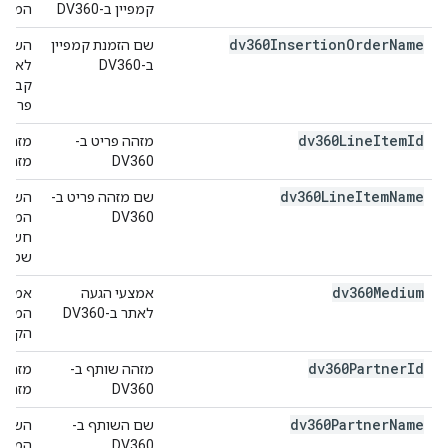
קמפיין ב-DV360
המרכזי
dv360Insertion
Order
Name
שם הזמנת קמפיין
ב-DV360
קבוצה
פרסום
dv360Line
Item
Id
מזהה פריט ב-
DV360
מזהה את
dv360Line
Item
Name
שם מזהה פריט ב-
DV360
חשיפו
שטחי 
dv360Medium
אמצעי הגעה
לאתר ב-DV360
המרכז
הקמפי
dv360Partner
Id
מזהה שותף ב-
DV360
מזהה את
dv360Partner
Name
שם השותף ב-
DV360