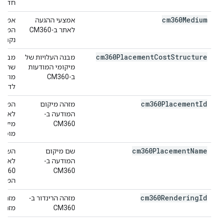
חדש ל
cm360Medium
אמצעי ההגעה
לאתר ב-CM360
נקרא ג
cm360Placement
Cost
Structure
מבנה העלויות של
מיקומי המודעות
שהוביל
ב-CM360
מודעו
לדוגמ
cm360Placement
Id
מזהה מיקום
המודעה ב-
CM360
מיקום
מופיע
cm360Placement
Name
שם מיקום
המודעה ב-
לאירו
CM360
המודע
cm360Rendering
Id
מזהה הרינדור ב-
CM360
מזהה קר