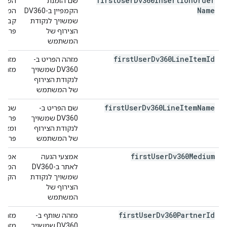
first
User
Dv360Insertion
Order
שם הזמנת
Name
הקמפיין ב-DV360
שמשויך לנקודת
קבוצה
הצירוף של
פרסום
המשתמש
first
User
Dv360Line
Item
Id
מזהה הפריט ב-
DV360 שמשויך
מזהה את
לנקודת הצירוף
של המשתמש
first
User
Dv360Line
Item
Name
שם הפריט ב-
DV360 שמשויך
לנקודת הצירוף
ומציג
של המשתמש
פרסום
first
User
Dv360Medium
אמצעי הגעה
לאתר ב-DV360
המשתמ
שמשויך לנקודת
הקמפי
הצירוף של
המשתמש
first
User
Dv360Partner
Id
מזהה שותף ב-
DV360 שמשויך
מזהה את