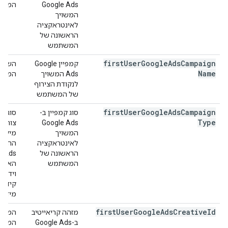
Google Ads
המשתמ
המשויך
לאינטראקציה
הראשונה של
המשתמש
first
User
Google
Ads
Campaign
קמפיין Google
Name
Ads המשויך
המשתמ
לנקודת הצירוף
של המשתמש
first
User
Google
Ads
Campaign
סוג קמפיין ב-
Type
Google Ads
צורף ל
המשויך
מיקומ
לאינטראקציה
הראשונה של
ds
המשתמש
האפשר
וידאו,
קידום 
מידע 
first
User
Google
Ads
Creative
Id
מזהה קריאייטיב
ב-Google Ads
המשתמ