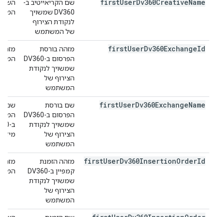
first
User
Dv360Creative
Name
שם הקריאייטיב ב-
DV360 שמשויך
המשתמש
לנקודת הצירוף
של המשתמש
first
User
Dv360Exchange
Id
מזהה בורסת
הפרסום ב-DV360
המשתמש. מ
שמשויך לנקודת
הצירוף של
המשתמש
first
User
Dv360Exchange
Name
שם בורסת
הפרסום ב-DV360
שמשויך לנקודת
הצירוף של
מידע 
המשתמש
first
User
Dv360Insertion
Order
Id
מזהה הזמנת
קמפיין ב-DV360
המשתמש
שמשויך לנקודת
הצירוף של
המשתמש