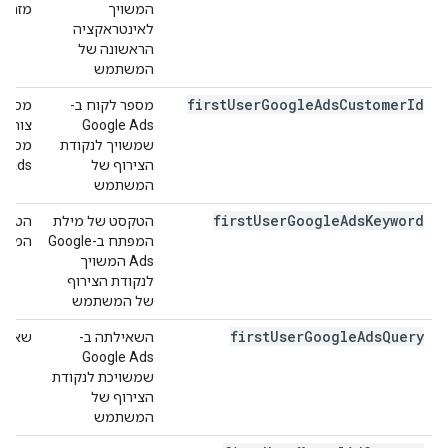
המשויך
מזהים
לאינטראקציה
הראשונה של
המשתמש
first
User
Google
Ads
Customer
Id
מספר לקוח ב-
Google Ads
שמשויך לנקודת
מספרי
הצירוף של
 Ads.
המשתמש
first
User
Google
Ads
Keyword
הטקסט של מילת
המפתח ב-Google
המשוי
Ads המשויך
לנקודת הצירוף
של המשתמש
first
User
Google
Ads
Query
השאילתה ב-
שאילת
Google Ads
שמשויכת לנקודת
הצירוף של
המשתמש