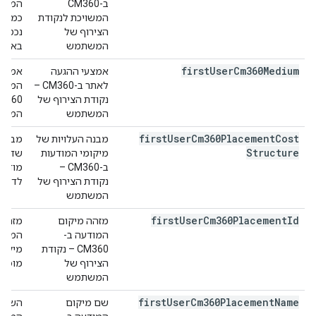
ב-CM360
המשתמ
המשויכת לנקודת
כמה ג
הצירוף של
נכס ח
המשתמש
באחד.
first
User
Cm360Medium
אמצעי ההגעה
לאתר ב-CM360 –
המשתמ
נקודת הצירוף של
המשתמש
המודע
first
User
Cm360Placement
Cost
מבנה העלויות של
Structure
מיקומי המודעות
שדרכו
ב-CM360 –
מודעו
נקודת הצירוף של
לדוגמ
המשתמש
first
User
Cm360Placement
Id
מזהה מיקום
המודעה ב-
CM360 – נקודת
מיקום
הצירוף של
מופיע
המשתמש
first
User
Cm360Placement
Name
שם מיקום