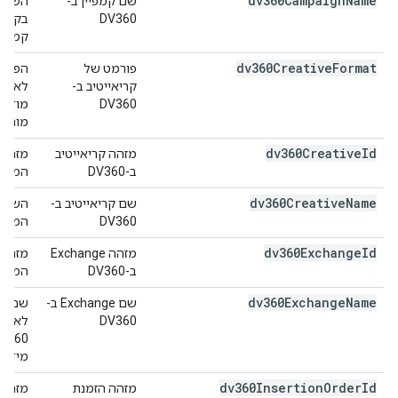
dv360Campaign
Name
שם קמפיין ב-
DV360
קמפיי
dv360Creative
Format
פורמט של
קריאייטיב ב-
לאירוע
DV360
מודעו
מותאמ
dv360Creative
Id
מזהה קריאייטיב
ב-DV360
המרכזי.
dv360Creative
Name
שם קריאייטיב ב-
DV360
המרכזי.
dv360Exchange
Id
מזהה Exchange
ב-DV360
המרכזי. מז
dv360Exchange
Name
שם Exchange ב-
DV360
מידע 
dv360Insertion
Order
Id
מזהה הזמנת