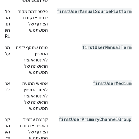
של המשתמש
first
User
Manual
Source
Platform
פלטפורמת מקור
פלטפו
ידנית – נקודת
המשתמ
הצירוף של
המשתמש
הפרמ
URL.
first
User
Manual
Term
מונח שנוסף ידנית
המונח
המשויך
על ידי הפ
לאינטראקציה
הראשונה של
המשתמש
first
User
Medium
אמצעי ההגעה
אמצעי
לאתר המשויך
לראשו
לאינטראקציה
הראשונה של
המשתמש
first
User
Primary
Channel
Group
קבוצת ערוצים
קבוצת
ראשית – נקודת
המשתמ
הצירוף של
המשתמש