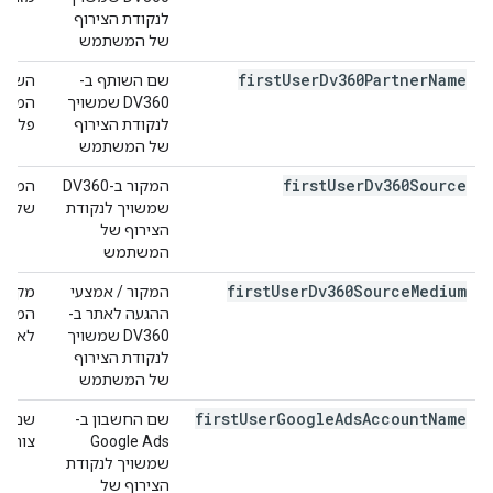
לנקודת הצירוף
של המשתמש
first
User
Dv360Partner
Name
שם השותף ב-
DV360 שמשויך
לנקודת הצירוף
פלטפו
של המשתמש
first
User
Dv360Source
המקור ב-DV360
שמשויך לנקודת
של האתר ב-DV360
הצירוף של
המשתמש
first
User
Dv360Source
Medium
המקור / אמצעי
ההגעה לאתר ב-
המשתמ
DV360 שמשויך
לאתר.
לנקודת הצירוף
של המשתמש
first
User
Google
Ads
Account
Name
שם החשבון ב-
Google Ads
צורף 
שמשויך לנקודת
הצירוף של