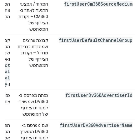
first
User
Cm360Source
Medium
המקור / אמצעי
ההגעה לאתר ב-
צורף 
CM360 – נקודת
ההגעה
הצירוף של
המשתמש
first
User
Default
Channel
Group
קבוצת ערוצים
קבוצת
שמוגדרת כברירת
המשתמ
מחדל – נקודת
שמוגד
הצירוף של
ואמצע
rect
המשתמש
cial
rral
lay
ו-
first
User
Dv360Advertiser
Id
מזהה מפרסם ב-
DV360 שמשויך
צורף. 
לנקודת הצירוף
של המשתמש
first
User
Dv360Advertiser
Name
שם מפרסם ב-
DV360 המשויך
לנקודת הצירוף
אמיתי