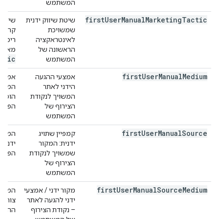
המשתמש
first
User
Manual
Marketing
Tactic
שיטת שיווק ידנית
שיטת 
שמשויכת
קריטרי
לאינטראקציה
רימרקט
הראשונה של
מאוכל
ctic
המשתמש
first
User
Manual
Medium
אמצעי ההגעה
אמצעי
הידני לאתר
המשתמ
המשויך לנקודת
הופנה
הצירוף של
הפרמ
המשתמש
first
User
Manual
Source
קמפיין שתויג
המקור
ידנית: המקור
שמשויך לנקודת
הפרמ
הצירוף של
המשתמש
first
User
Manual
Source
Medium
מקור ידני / אמצעי
המקור
ידני להגעה לאתר
צורף 
– נקודת הצירוף
ההגעה