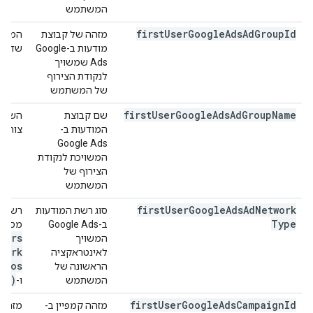
המשתמש
first
User
Google
Ads
Ad
Group
Id
מזהה של קבוצת
מודעות ב-Google
שדרכה
Ads שמשויך
לנקודת הצירוף
של המשתמש
first
User
Google
Ads
Ad
Group
Name
שם קבוצת
המודעות ב-
צורף 
Google Ads
המשויכת לנקודת
הצירוף של
המשתמש
first
User
Google
Ads
Ad
Network
סוג רשת המודעות
רשת ה
Type
ב-Google Ads
מספור
ners
המשויך
work
לאינטראקציה
deos
הראשונה של
gn)
המשתמש
ו-
first
User
Google
Ads
Campaign
Id
מזהה קמפיין ב-