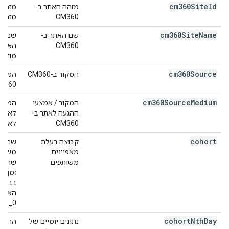
cm360Site
Id
מזהה האתר ב-
CM360
מזהה אתר
cm360Site
Name
שם האתר ב-
CM360
מודעו
cm360Source
המקור ב-CM360
CM360 נקרא גם שם
cm360Source
Medium
המקור / אמצעי
ההגעה לאתר ב-
לאירו
CM360
לאתר.
cohort
קבוצה בעלת
שם הק
מאפיינים
משותפים
שהתחי
זמן ר
בבקשה
האינד
cohort_0 ו-1
cohort
Nth
Day
נתונים יומיים של