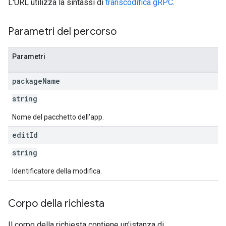
L'URL utilizza la sintassi di
transcodifica gRPC
.
s
Parametri del percorso
Parametri
package
Name
string
Nome del pacchetto dell'app.
edit
Id
string
Identificatore della modifica.
Corpo della richiesta
Il corpo della richiesta contiene un'istanza di