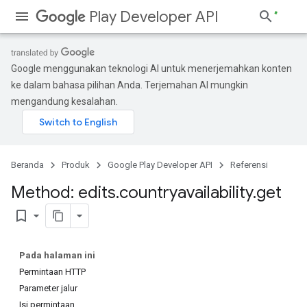
Play Developer API
Google menggunakan teknologi AI untuk menerjemahkan konten
ke dalam bahasa pilihan Anda. Terjemahan AI mungkin
mengandung kesalahan.
Beranda
Produk
Google Play Developer API
Referensi
Method: edits
.
countryavailability
.
get
bookmark_border
Pada halaman ini
Permintaan HTTP
Parameter jalur
Isi permintaan