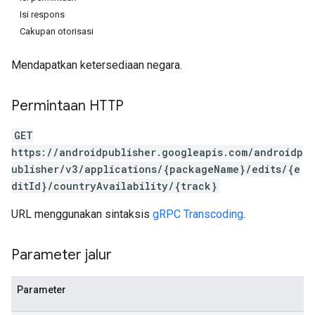
Isi respons
Cakupan otorisasi
Mendapatkan ketersediaan negara.
Permintaan HTTP
GET
https://androidpublisher.googleapis.com/androidp
ublisher/v3/applications/{packageName}/edits/{e
ditId}/countryAvailability/{track}
URL menggunakan sintaksis
gRPC Transcoding
.
ions
ions.offers
Parameter jalur
Parameter
s