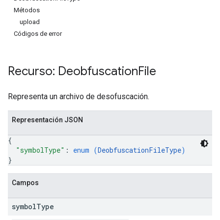
Métodos
upload
Códigos de error
Recurso: Deobfuscation
File
Representa un archivo de desofuscación.
Representación JSON
{
"symbolType"
: 
enum (
DeobfuscationFileType
)
}
ions
ions.offers
Campos
symbol
Type
s