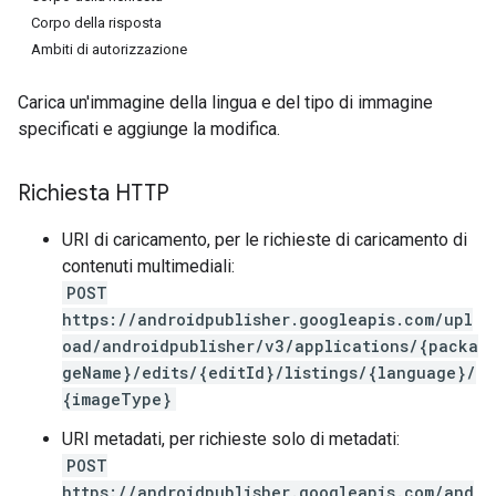
Corpo della risposta
Ambiti di autorizzazione
Carica un'immagine della lingua e del tipo di immagine
specificati e aggiunge la modifica.
Richiesta HTTP
URI di caricamento, per le richieste di caricamento di
contenuti multimediali:
POST
https://androidpublisher.googleapis.com/upl
oad/androidpublisher/v3/applications/{packa
geName}/edits/{editId}/listings/{language}/
{imageType}
URI metadati, per richieste solo di metadati:
ions
POST
ions.offers
https://androidpublisher.googleapis.com/and