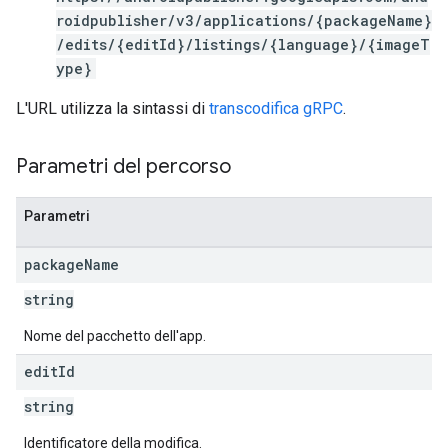
roidpublisher/v3/applications/{packageName}
/edits/{editId}/listings/{language}/{imageT
s
ype}
L'URL utilizza la sintassi di
transcodifica gRPC
.
Parametri del percorso
Parametri
package
Name
string
Nome del pacchetto dell'app.
edit
Id
string
Identificatore della modifica.