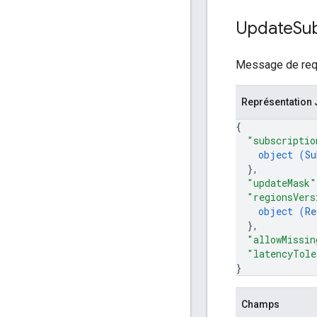
Update
Sub
Message de requ
Représentation
{
"subscriptio
object (
Su
}
,
"updateMask"
"regionsVers
object (
Re
}
,
"allowMissin
"latencyTole
}
Champs