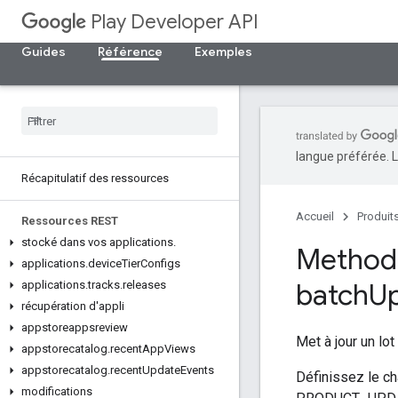
Play Developer API
Guides
Référence
Exemples
langue préférée. L
Récapitulatif des ressources
Accueil
Produit
Ressources REST
stocké dans vos applications
.
Method:
applications
.
device
Tier
Configs
batch
U
applications
.
tracks
.
releases
récupération d'appli
appstoreappsreview
Met à jour un lo
appstorecatalog
.
recent
App
Views
appstorecatalog
.
recent
Update
Events
Définissez le c
modifications