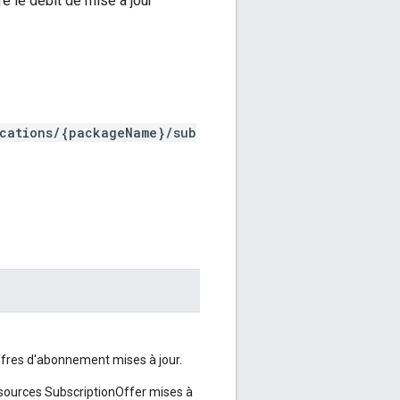
 débit de mise à jour
ications/{packageName}/sub
ffres d'abonnement mises à jour.
sources SubscriptionOffer mises à