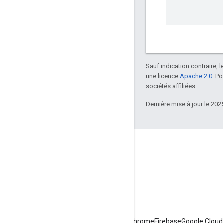
Sauf indication contraire, 
une licence
Apache 2.0
. P
sociétés affiliées.
Dernière mise à jour le 202
Infos produits
Conditions d'utilisation
Android
Chrome
Firebase
Google Cloud