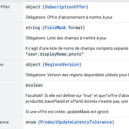
Offer
object (
SubscriptionOffer
)
Obligatoire. Offre d'abonnement à mettre à jour.
string (
FieldMask
format)
Obligatoire. Liste des champs à mettre à jour.
Il s'agit d'une liste de noms de champs complets séparés 
"user.displayName,photo"
on
object (
RegionsVersion
)
Obligatoire. Version des régions disponibles utilisée pou
boolean
Facultatif. Si elle est définie sur "true" et que l'offre 
productId, basePlanId et offerId donnés n'existe pas, une 
Si une offre est créée, updateMask est ignoré.
ance
enum (
ProductUpdateLatencyTolerance
)