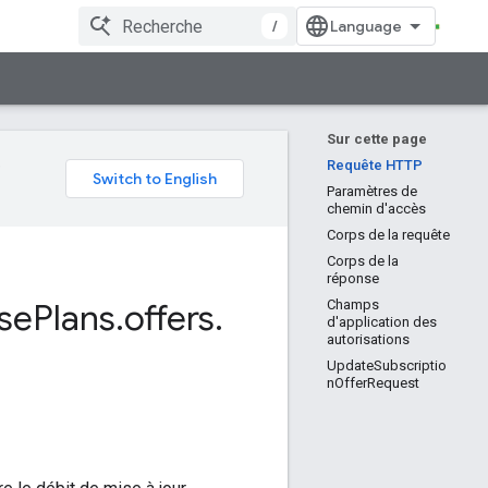
/
Sur cette page
e
Requête HTTP
Paramètres de
chemin d'accès
Corps de la requête
Corps de la
réponse
se
Plans
.
offers
.
Champs
d'application des
autorisations
UpdateSubscriptio
nOfferRequest