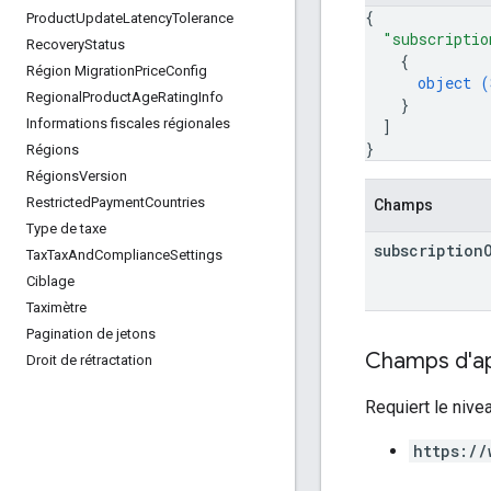
{
Product
Update
Latency
Tolerance
"subscriptio
Recovery
Status
{
Région Migration
Price
Config
object (
Regional
Product
Age
Rating
Info
}
Informations fiscales régionales
]
}
Régions
Régions
Version
Restricted
Payment
Countries
Champs
Type de taxe
subscription
Tax
Tax
And
Compliance
Settings
Ciblage
Taximètre
Pagination de jetons
Champs d'app
Droit de rétractation
Requiert le nive
https://