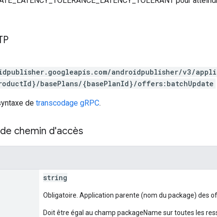
E_LATENCY_TOLERANCE_LATENCY_TOLERANT pour atteindre le
TP
idpublisher.googleapis.com/androidpublisher/v3/appl
roductId}/basePlans/{basePlanId}/offers:batchUpdate
 syntaxe de
transcodage gRPC
.
de chemin d'accès
string
Obligatoire. Application parente (nom du package) des o
Doit être égal au champ packageName sur toutes les res