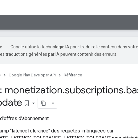
Google utilise la technologie IA pour traduire le contenu dans votr
es traductions générées par IA peuvent contenir des erreurs.
s
Google Play Developer API
Référence
 monetization
.
subscriptions
.
ba
pdate
bookmark_border
t d'offres d'abonnement.
hamp "latenceTolerance" des requêtes imbriquées sur