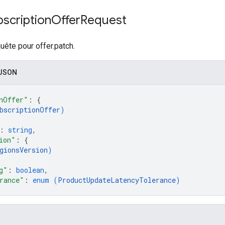
scription
Offer
Request
ête pour offer.patch.
 JSON
nOffer"
: 
{
bscriptionOffer
)
: 
string
,
ion"
: 
{
gionsVersion
)
g"
: 
boolean
,
rance"
: 
enum (
ProductUpdateLatencyTolerance
)