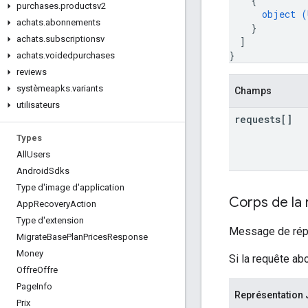
{
purchases
.
productsv2
object (
achats
.
abonnements
}
achats
.
subscriptionsv
]
}
achats
.
voidedpurchases
reviews
systèmeapks
.
variants
Champs
utilisateurs
requests[]
Types
All
Users
Android
Sdks
Type d'image d'application
Corps de la
App
Recovery
Action
Type d'extension
Message de répo
Migrate
Base
Plan
Prices
Response
Money
Si la requête ab
Offre
Offre
Page
Info
Représentation
Prix