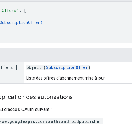
nOffers"
: 
[
SubscriptionOffer
)
Offers[]
object (
SubscriptionOffer
)
Liste des offres d'abonnement mise à jour.
lication des autorisations
au d'accès OAuth suivant :
www.googleapis.com/auth/androidpublisher