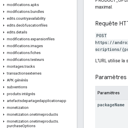
PRODUCT_UPDAT
modifications
.
apks
maximal.
modifications
.
bundles
edits
.
countryavailability
Requête HT
edits
.
deobfuscationfiles
edits
.
details
POST
modifications
.
expansionfiles
https://andro
modifications
.
images
scriptions/{p
modifications
.
fiches
modifications
.
testeurs
L'URL utilise la
montages
.
tracks
transactionsexternes
Paramètres 
APK générés
subventions
Paramètres
produits intégrés
artefactsdepartagedapplicationapp
package
Name
monetization
monetization
.
onetimeproducts
monetization
.
onetimeproducts
.
purchase
Options