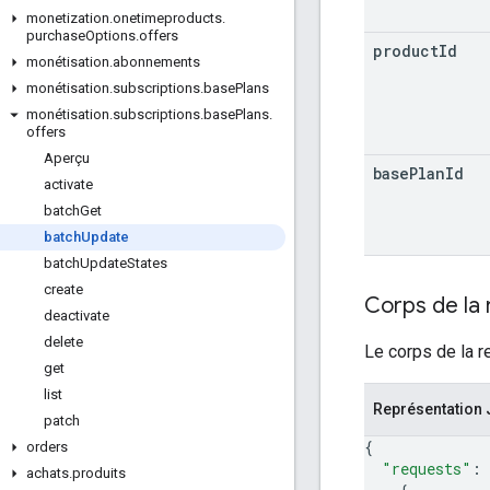
monetization
.
onetimeproducts
.
purchase
Options
.
offers
product
Id
monétisation
.
abonnements
monétisation
.
subscriptions
.
base
Plans
monétisation
.
subscriptions
.
base
Plans
.
offers
Aperçu
base
Plan
Id
activate
batch
Get
batch
Update
batch
Update
States
create
Corps de la
deactivate
delete
Le corps de la r
get
list
Représentation
patch
{
orders
"requests"
: 
achats
.
produits