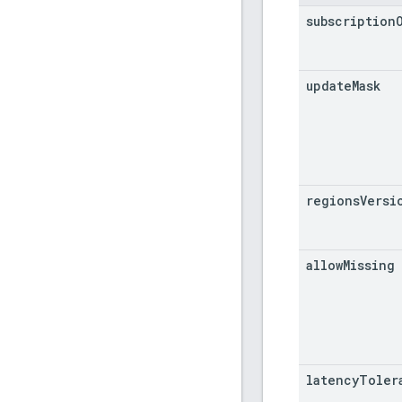
subscription
update
Mask
regions
Versi
allow
Missing
latency
Toler