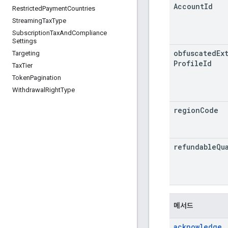
Account
Id
Restricted
Payment
Countries
Streaming
Tax
Type
Subscription
Tax
And
Compliance
Settings
obfuscated
Ex
Targeting
Profile
Id
Tax
Tier
Token
Pagination
Withdrawal
Right
Type
region
Code
refundable
Qu
메서드
acknowledge