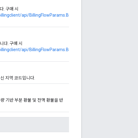
. 구매 시
llingclient/api/BillingFlowParams.Builder#setobfuscatedaccountid
니다. 구매 시
llingclient/api/BillingFlowParams.Builder#setobfuscatedprofileid
 수신 지역 코드입니다.
수량 기반 부분 환불 및 전액 환불을 반