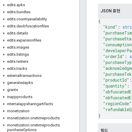
edits
.
apks
JSON 표현
edits
.
bundles
edits
.
countryavailability
{
edits
.
deobfuscationfiles
"kind"
: 
stri
"purchaseTim
edits
.
details
"purchaseSta
edits
.
expansionfiles
"consumption
edits
.
images
"developerPa
edits
.
listings
"orderId"
: 
s
edits
.
testers
"purchaseTyp
"acknowledge
edits
.
tracks
"purchaseTok
externaltransactions
"productId"
:
generatedapks
"quantity"
: 
grants
"obfuscatedE
inappproducts
"obfuscatedE
"regionCode"
internalappsharingartifacts
"refundableQ
monetization
}
monetization
.
onetimeproducts
monetization
.
onetimeproducts
.
purchase
Options
필드