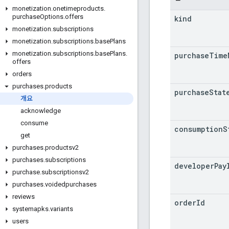
monetization
.
onetimeproducts
.
purchase
Options
.
offers
kind
monetization
.
subscriptions
monetization
.
subscriptions
.
base
Plans
monetization
.
subscriptions
.
base
Plans
.
purchase
Time
offers
orders
purchases
.
products
purchase
Stat
개요
acknowledge
consume
consumption
S
get
purchases
.
productsv2
purchases
.
subscriptions
developer
Pay
purchase
.
subscriptionsv2
purchases
.
voidedpurchases
reviews
order
Id
systemapks
.
variants
users