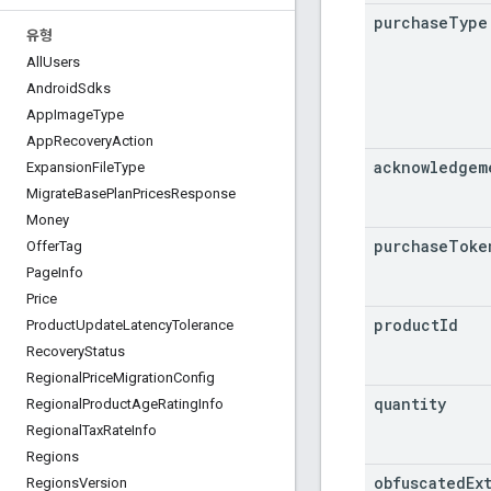
purchase
Type
유형
All
Users
Android
Sdks
App
Image
Type
App
Recovery
Action
acknowledgem
Expansion
File
Type
Migrate
Base
Plan
Prices
Response
Money
purchase
Toke
Offer
Tag
Page
Info
Price
product
Id
Product
Update
Latency
Tolerance
Recovery
Status
Regional
Price
Migration
Config
quantity
Regional
Product
Age
Rating
Info
Regional
Tax
Rate
Info
Regions
obfuscated
Ex
Regions
Version