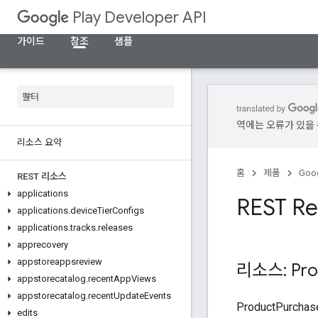
Play Developer API
가이드
참조
샘플
역에는 오류가 있을 
리소스 요약
홈
제품
Goog
REST 리소스
applications
REST Re
applications
.
device
Tier
Configs
applications
.
tracks
.
releases
apprecovery
appstoreappsreview
리소스: Pro
appstorecatalog
.
recent
App
Views
appstorecatalog
.
recent
Update
Events
ProductPur
edits