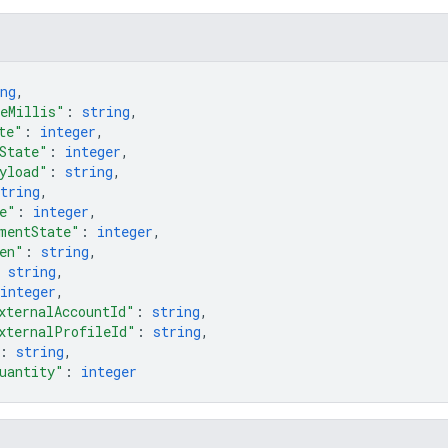
ng
,
eMillis"
: 
string
,
te"
: 
integer
,
State"
: 
integer
,
yload"
: 
string
,
tring
,
e"
: 
integer
,
mentState"
: 
integer
,
en"
: 
string
,
 
string
,
integer
,
xternalAccountId"
: 
string
,
xternalProfileId"
: 
string
,
: 
string
,
uantity"
: 
integer