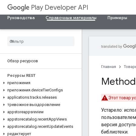
Play Developer API
Руководства
Справочные материалы
Примеры
Обзор ресурсов
Главная
Товар
Ресурсы REST
Method:
приложения
приложения
.
device
Tier
Configs
applications
.
tracks
.
releases
Этот товар ус
тревожное выздоровление
Устарело: испо
appstoreappsreview
пользователем.
appstorecatalog
.
recent
App
Views
версия доступн
appstorecatalog
.
recent
Update
Events
библиотеки.
редактирует