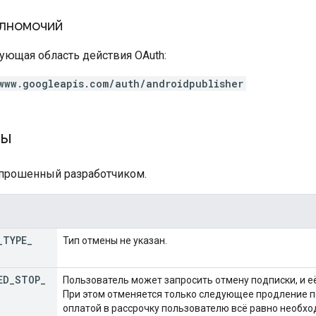
лномочий
ующая область действия OAuth:
www.googleapis.com/auth/androidpublisher
ны
апрошенный разработчиком.
_
TYPE
_
Тип отмены не указан.
ED
_
STOP
_
Пользователь может запросить отмену подписки, и е
При этом отменяется только следующее продление по
оплатой в рассрочку пользователю всё равно необхо