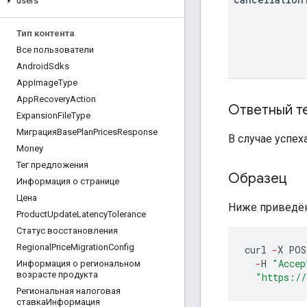
users
Тип контента
Все пользователи
Android
Sdks
App
Image
Type
App
Recovery
Action
Ответный т
Expansion
File
Type
МиграцияBase
Plan
Prices
Response
В случае успех
Money
Тег предложения
Образец
Информация о странице
Цена
Ниже приведён
Product
Update
Latency
Tolerance
Статус восстановления
Regional
Price
Migration
Config
curl
-
X
POS
-
H
"Accep
Информация о региональном
возрасте продукта
"https://
Региональная налоговая
ставкаИнформация