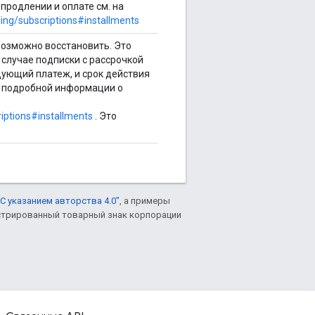
продлении и оплате см. на
ling/subscriptions#installments
возможно восстановить. Это
случае подписки с рассрочкой
дующий платеж, и срок действия
е подробной информации о
riptions#installments
. Это
С указанием авторства 4.0"
, а примеры
гистрированный товарный знак корпорации