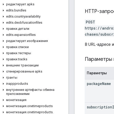
редактирует
.
apks
HTTP-запро
edits
.
bundles
edits
.
countryavailability
POST
edits
.
deobfuscationfiles
https://andro
правки
.
детали
chases/subscr
edits
.
expansionfiles
редактирует
.
изображения
В URL-адресе 
правки
.
списки
правки
.
тестеры
Параметры 
правки
.
tracks
внешние транзакции
сгенерированные apks
Параметры
гранты
package
Name
inappproducts
внутренние артефакты обмена
приложениями
монетизация
монетизация
.
onetimeproducts
subscription
монетизация
.
onetimeproducts
.