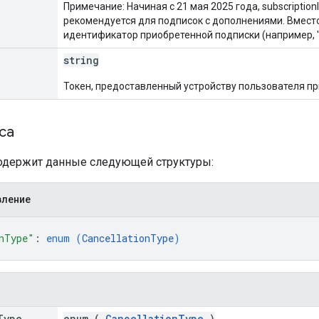
Примечание: Начиная с 21 мая 2025 года, subscriptionI
рекомендуется для подписок с дополнениями. Вместо
идентификатор приобретенной подписки (например, '
string
Токен, предоставленный устройству пользователя пр
са
содержит данные следующей структуры:
вление
nType"
: 
enum (
CancellationType
)
Type
enum (
CancellationType
)