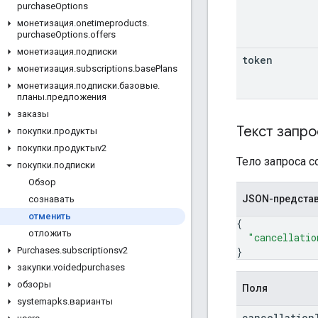
purchase
Options
монетизация
.
onetimeproducts
.
purchase
Options
.
offers
монетизация
.
подписки
token
монетизация
.
subscriptions
.
base
Plans
монетизация
.
подписки
.
базовые
.
планы
.
предложения
заказы
Текст запро
покупки
.
продукты
покупки
.
продуктыv2
Тело запроса 
покупки
.
подписки
Обзор
JSON-предста
сознавать
отменить
{
отложить
"cancellatio
}
Purchases
.
subscriptionsv2
закупки
.
voidedpurchases
обзоры
Поля
systemapks
.
варианты
cancellation