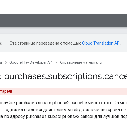
Эта страница переведена с помощью
Cloud Translation API
.
ы
Google Play Developer API
Справочные материалы
 purchases
.
subscriptions
.
cance
тарел!
льзуйте purchases.subscriptionsv2.cancel вместо этого. Отм
 Подписка остается действительной до истечения срока ее
а по адресу purchases.subscriptionsv2.cancel для лучшей 