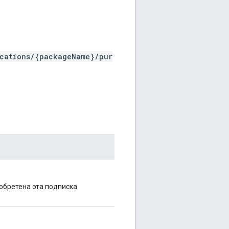
ications/{packageName}/pur
обретена эта подписка