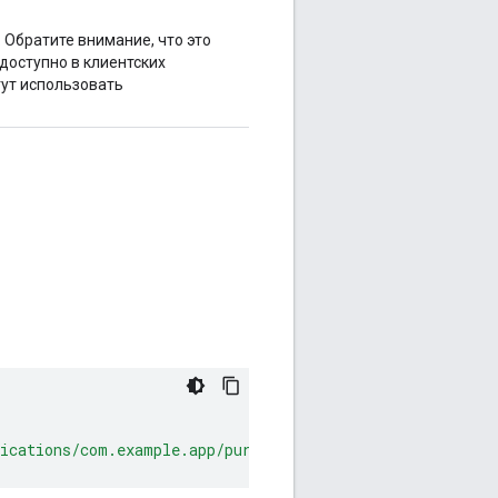
 Обратите внимание, что это
доступно в клиентских
гут использовать
lications/com.example.app/purchases/subscriptions/monthl