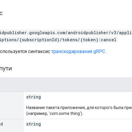
с
idpublisher.googleapis.com/androidpublisher/v3/appl
iptions/{subscriptionId}/tokens/{token}:cancel
используется синтаксис
транскодирования gRPC
.
пути
string
Название пакета приложения, для которого была при
(например, 'com.some.thing').
Id
string