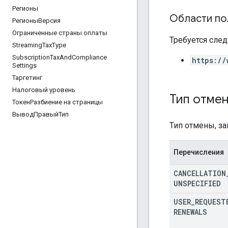
Регионы
Области по
РегионыВерсия
Ограниченные страны оплаты
Требуется след
Streaming
Tax
Type
Subscription
Tax
And
Compliance
https://
Settings
Таргетинг
Налоговый уровень
Тип отме
ТокенРазбиение на страницы
ВыводПравыйТип
Тип отмены, з
Перечисления
CANCELLATION
UNSPECIFIED
USER
_
REQUEST
RENEWALS