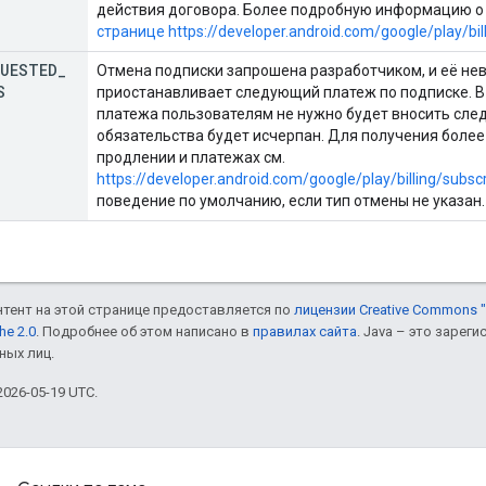
действия договора. Более подробную информацию о 
странице https://developer.android.com/google/play/bil
QUESTED
_
Отмена подписки запрошена разработчиком, и её не
S
приостанавливает следующий платеж по подписке. В 
платежа пользователям не нужно будет вносить сле
обязательства будет исчерпан. Для получения боле
продлении и платежах см.
https://developer.android.com/google/play/billing/subsc
поведение по умолчанию, если тип отмены не указан.
онтент на этой странице предоставляется по
лицензии Creative Commons "
he 2.0
. Подробнее об этом написано в
правилах сайта
. Java – это заре
ных лиц.
026-05-19 UTC.