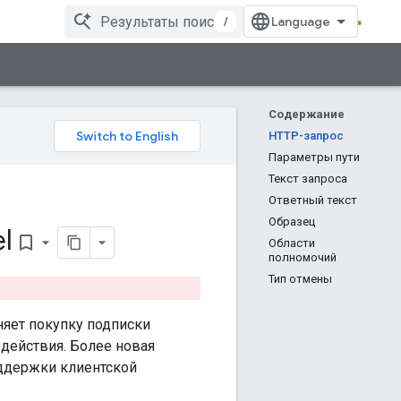
/
Содержание
HTTP-запрос
Параметры пути
Текст запроса
Ответный текст
Образец
l
bookmark_border
Области
полномочий
Тип отмены
еняет покупку подписки
 действия. Более новая
поддержки клиентской