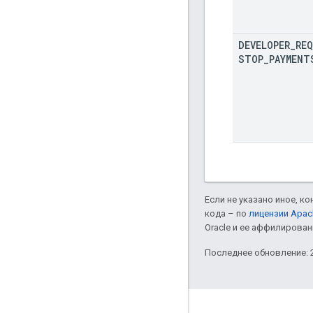
DEVELOPER
_
RE
STOP
_
PAYMENT
Если не указано иное, к
кода – по
лицензии Apac
Oracle и ее аффилирован
Последнее обновление: 2