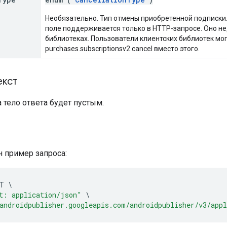
Необязательно. Тип отмены приобретенной подписки.
поле поддерживается только в HTTP-запросе. Оно не
библиотеках. Пользователи клиентских библиотек мо
purchases.subscriptionsv2.cancel вместо этого.
екст
а тело ответа будет пустым.
 пример запроса:
T
\
t: application/json"
\
androidpublisher.googleapis.com/androidpublisher/v3/app