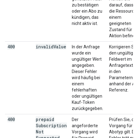
zu bestätigen
darauf, dass s
oder ein Abo zu
die Ressource 
kündigen, das
einem
nicht aktiv ist.
geeigneten
Zustand für di
Aktion befindet
400
invalid
Value
In der Anfrage
Korrigieren Sie
wurde ein
den ungültigen
ungültiger Wert
Feldwert im
angegeben.
Anfragetext o
Dieser Fehler
in den
wird häufig bei
Parametern
einem
anhand der AP
fehlerhaften
Referenz.
oder ungültigen
Kauf-Token
zurückgegeben.
400
prepaid
Der
Prüfen Sie, ob
Subscription
angeforderte
Vorgang für d
Not
Vorgang wird
Abotyp gilt. Di
Supported