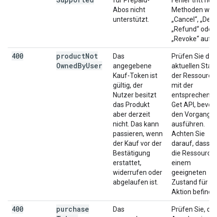
für Prepaid-
Fehler tritt nur
Abos nicht
Methoden wie
unterstützt.
„Cancel“, „Defe
„Refund“ oder
„Revoke“ auf.
400
product
Not
Das
Prüfen Sie den
Owned
By
User
angegebene
aktuellen Stat
Kauf-Token ist
der Ressource
gültig, der
mit der
Nutzer besitzt
entsprechend
das Produkt
Get API, bevor 
aber derzeit
den Vorgang
nicht. Das kann
ausführen.
passieren, wenn
Achten Sie
der Kauf vor der
darauf, dass s
Bestätigung
die Ressource 
erstattet,
einem
widerrufen oder
geeigneten
abgelaufen ist.
Zustand für di
Aktion befindet
400
purchase
Das
Prüfen Sie, ob 