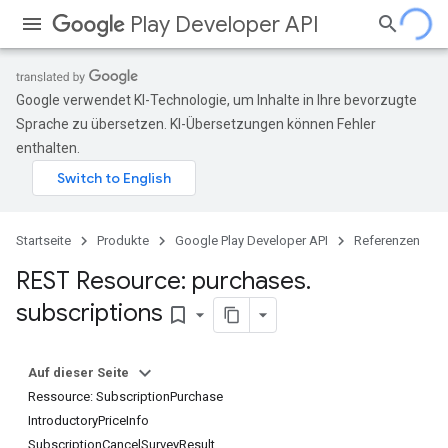
Play Developer API
Google verwendet KI-Technologie, um Inhalte in Ihre bevorzugte
Sprache zu übersetzen. KI-Übersetzungen können Fehler
enthalten.
Startseite
Produkte
Google Play Developer API
Referenzen
REST Resource: purchases
.
subscriptions
bookmark_border
Auf dieser Seite
Ressource: SubscriptionPurchase
IntroductoryPriceInfo
SubscriptionCancelSurveyResult