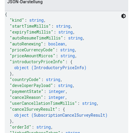
JSON-Darstellung
{
"kind"
: 
string
,
"startTimeMillis"
: 
string
,
"expiryTimeMillis"
: 
string
,
"autoResumeTimeMillis"
: 
string
,
"autoRenewing"
: 
boolean
,
"priceCurrencyCode"
: 
string
,
"priceAmountMicros"
: 
string
,
"introductoryPriceInfo"
: 
{
object (
IntroductoryPriceInfo
)
}
,
"countryCode"
: 
string
,
"developerPayload"
: 
string
,
"paymentState"
: 
integer
,
"cancelReason"
: 
integer
,
"userCancellationTimeMillis"
: 
string
,
"cancelSurveyResult"
: 
{
object (
SubscriptionCancelSurveyResult
)
}
,
"orderId"
: 
string
,
"linkedPurchaseToken"
: 
string
,