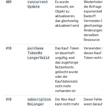
409
concurrent
Es wurde
Wiederholen S
Update
versucht, ein
die Anfrage mi
Objekt zu
exponentielle
aktualisieren,
Backoff.
das gleichzeitig
Vermeiden Sie
aktualisiert wird.
gleichzeitige
Änderungen a
derselben
Ressource.
410
purchase
Das Kauf-Token
Verwenden Si
Token
No
ist dauerhaft
dieses Kauf-
Longer
Valid
ungültig, weil
Token nicht me
das zugehörige
Nutzerkonto
gelöscht wurde
oder der
Kaufdatensatz
nicht mehr
vorhanden ist.
410
subscription
Der Abo-Kauf
Dieser Fehler
No
Longer
kann nicht mehr
weist darauf hi