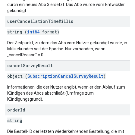
durch ein neues Abo 3 ersetzt. Das Abo wurde vom Entwickler
gekündigt
user
Cancellation
Time
Millis
string (
int64
format)
Der Zeitpunkt, zu dem das Abo vom Nutzer gekündigt wurde, in
Millisekunden seit der Epoche. Nur vorhanden, wenn
„cancelReason“ = 0.
cancel
Survey
Result
object (
SubscriptionCancelSurveyResult
)
Informationen, die der Nutzer angibt, wenn er den Ablauf zum
Kündigen des Abos abschließt (Umfrage zum
Kündigungsgrund).
order
Id
string
Die Bestell-ID der letzten wiederkehrenden Bestellung, die mit