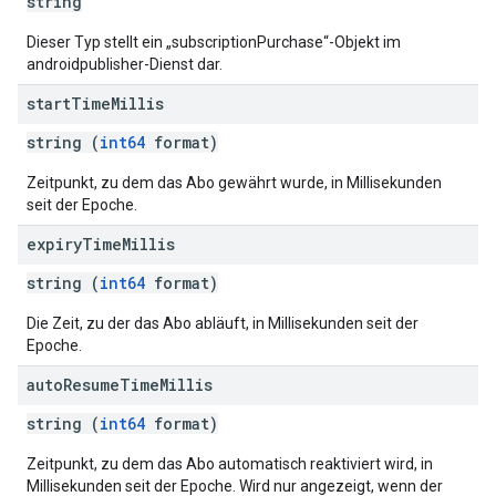
string
Dieser Typ stellt ein „subscriptionPurchase“-Objekt im
androidpublisher-Dienst dar.
start
Time
Millis
string (
int64
format)
Zeitpunkt, zu dem das Abo gewährt wurde, in Millisekunden
seit der Epoche.
expiry
Time
Millis
string (
int64
format)
Die Zeit, zu der das Abo abläuft, in Millisekunden seit der
Epoche.
auto
Resume
Time
Millis
string (
int64
format)
Zeitpunkt, zu dem das Abo automatisch reaktiviert wird, in
Millisekunden seit der Epoche. Wird nur angezeigt, wenn der