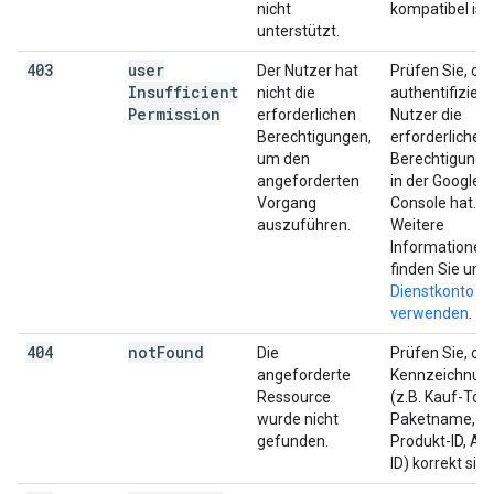
nicht
kompatibel ist.
unterstützt.
403
user
Der Nutzer hat
Prüfen Sie, ob
Insufficient
nicht die
authentifiziert
Permission
erforderlichen
Nutzer die
Berechtigungen,
erforderlichen
um den
Berechtigunge
angeforderten
in der Google P
Vorgang
Console hat.
auszuführen.
Weitere
Informationen
finden Sie unte
Dienstkonto
verwenden
.
404
not
Found
Die
Prüfen Sie, ob 
angeforderte
Kennzeichnun
Ressource
(z.B. Kauf-Tok
wurde nicht
Paketname,
gefunden.
Produkt-ID, Ab
ID) korrekt sind