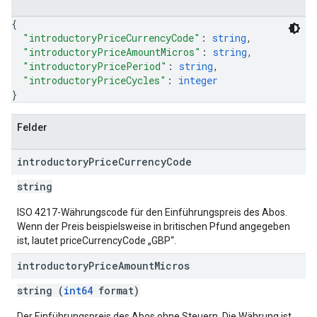
{
"introductoryPriceCurrencyCode"
: 
string
,
"introductoryPriceAmountMicros"
: 
string
,
"introductoryPricePeriod"
: 
string
,
"introductoryPriceCycles"
: 
integer
}
Felder
introductory
Price
Currency
Code
string
ISO 4217-Währungscode für den Einführungspreis des Abos.
Wenn der Preis beispielsweise in britischen Pfund angegeben
ist, lautet priceCurrencyCode „GBP“.
introductory
Price
Amount
Micros
string (
int64
format)
Der Einführungspreis des Abos ohne Steuern. Die Währung ist