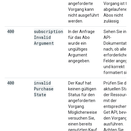
angeforderte
Vorgang ist für
Vorgang kann
abgelaufene
nicht ausgeführt
Abos nicht
werden.
zulässig.
400
subscription
In der Anfrage
Sehen Sie in d
Invalid
für das Abo
API-
Argument
wurde ein
Dokumentatio
ungültiges
nach, ob alle
Argument
erforderlichen
angegeben.
Felder angege
und korrekt
formatiert sind
400
invalid
Der Kauf hat
Prüfen Sie den
Purchase
keinen gültigen
aktuellen Stat
State
Status für den
der Ressource
angeforderten
mit der
Vorgang.
entsprechend
Möglicherweise
Get API, bevor 
versuchen Sie,
den Vorgang
einen bereits
ausführen.
genutzten Kauf
Achten Sie