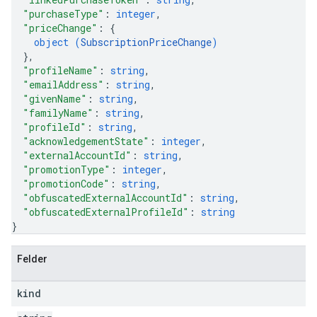
"purchaseType"
: 
integer
,
"priceChange"
: 
{
object (
SubscriptionPriceChange
)
}
,
"profileName"
: 
string
,
"emailAddress"
: 
string
,
"givenName"
: 
string
,
"familyName"
: 
string
,
"profileId"
: 
string
,
"acknowledgementState"
: 
integer
,
"externalAccountId"
: 
string
,
"promotionType"
: 
integer
,
"promotionCode"
: 
string
,
"obfuscatedExternalAccountId"
: 
string
,
"obfuscatedExternalProfileId"
: 
string
}
Felder
kind