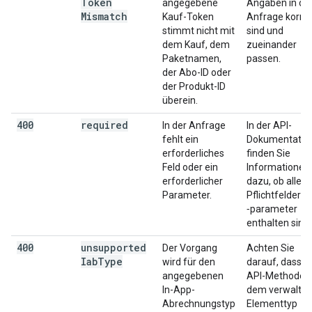
Token
angegebene
Angaben in de
Mismatch
Kauf-Token
Anfrage korre
stimmt nicht mit
sind und
dem Kauf, dem
zueinander
Paketnamen,
passen.
der Abo-ID oder
der Produkt-ID
überein.
400
required
In der Anfrage
In der API-
fehlt ein
Dokumentatio
erforderliches
finden Sie
Feld oder ein
Informationen
erforderlicher
dazu, ob alle
Parameter.
Pflichtfelder u
‑parameter
enthalten sind.
400
unsupported
Der Vorgang
Achten Sie
Iab
Type
wird für den
darauf, dass d
angegebenen
API-Methode m
In-App-
dem verwaltet
Abrechnungstyp
Elementtyp