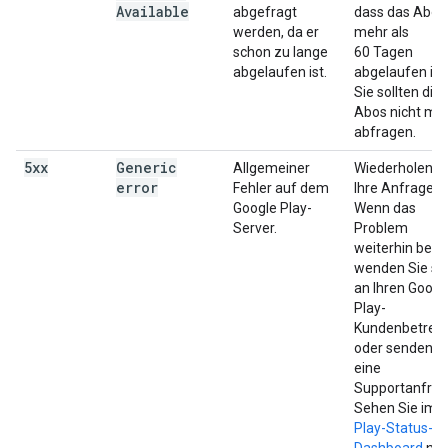
Available
abgefragt
dass das Abo s
werden, da er
mehr als
schon zu lange
60 Tagen
abgelaufen ist.
abgelaufen ist.
Sie sollten die
Abos nicht me
abfragen.
5xx
Generic
Allgemeiner
Wiederholen S
error
Fehler auf dem
Ihre Anfrage.
Google Play-
Wenn das
Server.
Problem
weiterhin best
wenden Sie si
an Ihren Googl
Play-
Kundenbetreu
oder senden S
eine
Supportanfrag
Sehen Sie im
Play-Status-