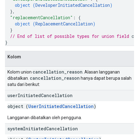
object (
DeveloperInitiatedCancellation
)
}
,
"replacementCancellation"
: 
{
object (
ReplacementCancellation
)
}
// End of list of possible types for union field 
can
}
Kolom
cancellation
_
reason
Kolom union
. Alasan langganan
cancellation
_
reason
dibatalkan.
hanya dapat berupa salah
satu dari berikut:
user
Initiated
Cancellation
object (
UserInitiatedCancellation
)
Langganan dibatalkan oleh pengguna.
system
Initiated
Cancellation