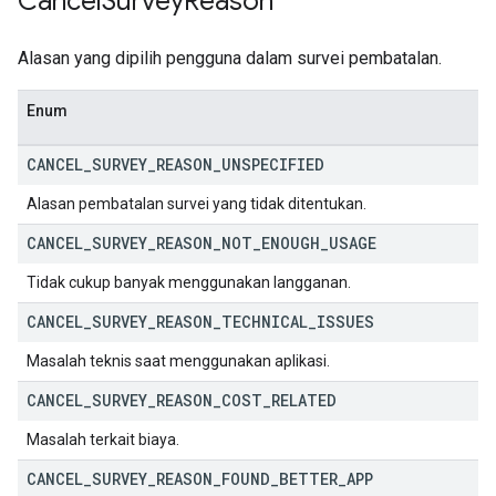
Cancel
Survey
Reason
Alasan yang dipilih pengguna dalam survei pembatalan.
Enum
CANCEL
_
SURVEY
_
REASON
_
UNSPECIFIED
Alasan pembatalan survei yang tidak ditentukan.
CANCEL
_
SURVEY
_
REASON
_
NOT
_
ENOUGH
_
USAGE
Tidak cukup banyak menggunakan langganan.
CANCEL
_
SURVEY
_
REASON
_
TECHNICAL
_
ISSUES
Masalah teknis saat menggunakan aplikasi.
CANCEL
_
SURVEY
_
REASON
_
COST
_
RELATED
Masalah terkait biaya.
CANCEL
_
SURVEY
_
REASON
_
FOUND
_
BETTER
_
APP