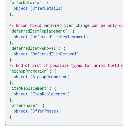
"offerDetails"
: 
{
object (
OfferDetails
)
}
,
// Union field 
deferred_item_change
 can be only one
"deferredItemReplacement"
: 
{
object (
DeferredItemReplacement
)
}
,
"deferredItemRemoval"
: 
{
object (
DeferredItemRemoval
)
}
// End of list of possible types for union field 
de
"signupPromotion"
: 
{
object (
SignupPromotion
)
}
,
"itemReplacement"
: 
{
object (
ItemReplacement
)
}
,
"offerPhase"
: 
{
object (
OfferPhase
)
}
}