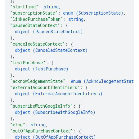
]
,
"startTime"
: 
string
,
"subscriptionState"
: 
enum (
SubscriptionState
)
,
"linkedPurchaseToken"
: 
string
,
"pausedStateContext"
: 
{
object (
PausedStateContext
)
}
,
"canceledStateContext"
: 
{
object (
CanceledStateContext
)
}
,
"testPurchase"
: 
{
object (
TestPurchase
)
}
,
"acknowledgementState"
: 
enum (
AcknowledgementState
)
"externalAccountIdentifiers"
: 
{
object (
ExternalAccountIdentifiers
)
}
,
"subscribeWithGoogleInfo"
: 
{
object (
SubscribeWithGoogleInfo
)
}
,
"etag"
: 
string
,
"outOfAppPurchaseContext"
: 
{
object (
OutOfAppPurchaseContext
)