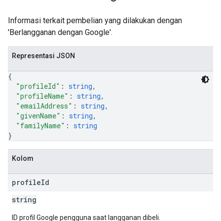
Informasi terkait pembelian yang dilakukan dengan
'Berlangganan dengan Google'.
Representasi JSON
{
"profileId"
: 
string
,
"profileName"
: 
string
,
"emailAddress"
: 
string
,
"givenName"
: 
string
,
"familyName"
: 
string
}
Kolom
profile
Id
string
ID profil Google pengguna saat langganan dibeli.