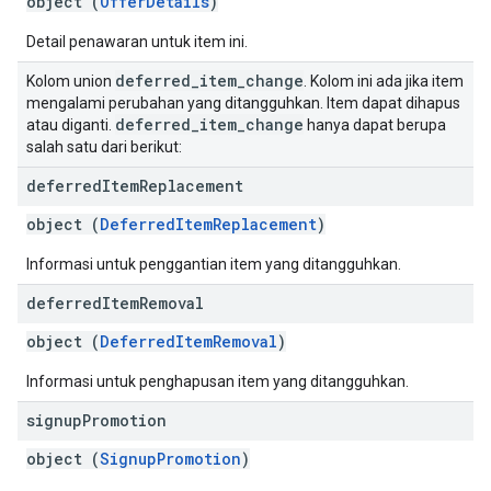
object (
OfferDetails
)
Detail penawaran untuk item ini.
deferred
_
item
_
change
Kolom union
. Kolom ini ada jika item
mengalami perubahan yang ditangguhkan. Item dapat dihapus
deferred
_
item
_
change
atau diganti.
hanya dapat berupa
salah satu dari berikut:
deferred
Item
Replacement
object (
DeferredItemReplacement
)
Informasi untuk penggantian item yang ditangguhkan.
deferred
Item
Removal
object (
DeferredItemRemoval
)
Informasi untuk penghapusan item yang ditangguhkan.
signup
Promotion
object (
SignupPromotion
)