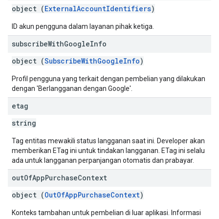
object (
ExternalAccountIdentifiers
)
ID akun pengguna dalam layanan pihak ketiga.
subscribe
With
Google
Info
object (
SubscribeWithGoogleInfo
)
Profil pengguna yang terkait dengan pembelian yang dilakukan
dengan 'Berlangganan dengan Google'.
etag
string
Tag entitas mewakili status langganan saat ini. Developer akan
memberikan ETag ini untuk tindakan langganan. ETag ini selalu
ada untuk langganan perpanjangan otomatis dan prabayar.
out
Of
App
Purchase
Context
object (
OutOfAppPurchaseContext
)
Konteks tambahan untuk pembelian di luar aplikasi. Informasi