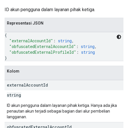
ID akun pengguna dalam layanan pihak ketiga.
Representasi JSON
{
"externalAccountId"
: 
string
,
"obfuscatedExternalAccountId"
: 
string
,
"obfuscatedExternalProfileId"
: 
string
}
Kolom
external
Account
Id
string
ID akun pengguna dalam layanan pihak ketiga. Hanya ada jika
penautan akun terjadi sebagai bagian dari alur pembelian
langganan.
obfuscated
External
Account
Id