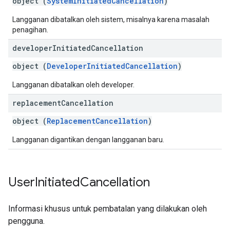
object (
SystemInitiatedCancellation
)
Langganan dibatalkan oleh sistem, misalnya karena masalah
penagihan.
developer
Initiated
Cancellation
object (
DeveloperInitiatedCancellation
)
Langganan dibatalkan oleh developer.
replacement
Cancellation
object (
ReplacementCancellation
)
Langganan digantikan dengan langganan baru.
User
Initiated
Cancellation
Informasi khusus untuk pembatalan yang dilakukan oleh
pengguna.