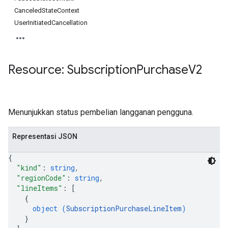
CanceledStateContext
UserInitiatedCancellation
Resource: Subscription
Purchase
V2
Menunjukkan status pembelian langganan pengguna.
Representasi JSON
ions
{
ions.offers
"kind"
: 
string
,
"regionCode"
: 
string
,
"lineItems"
: 
[
s
{
object (
SubscriptionPurchaseLineItem
)
}