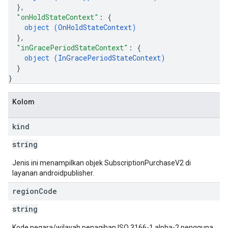
}
,
"onHoldStateContext"
: 
{
object (
OnHoldStateContext
)
}
,
"inGracePeriodStateContext"
: 
{
object (
InGracePeriodStateContext
)
}
}
Kolom
kind
string
Jenis ini menampilkan objek SubscriptionPurchaseV2 di
layanan androidpublisher.
region
Code
string
Kode negara/wilayah penagihan ISO 3166-1 alpha-2 pengguna