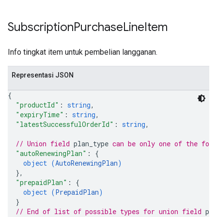
Subscription
Purchase
Line
Item
Info tingkat item untuk pembelian langganan.
Representasi JSON
{
"productId"
: 
string
,
"expiryTime"
: 
string
,
"latestSuccessfulOrderId"
: 
string
,
// Union field 
plan_type
 can be only one of the fol
"autoRenewingPlan"
: 
{
object (
AutoRenewingPlan
)
}
,
"prepaidPlan"
: 
{
object (
PrepaidPlan
)
}
// End of list of possible types for union field 
pla