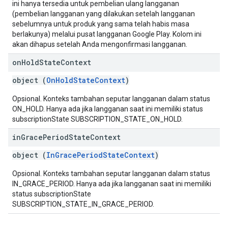
ini hanya tersedia untuk pembelian ulang langganan
(pembelian langganan yang dilakukan setelah langganan
sebelumnya untuk produk yang sama telah habis masa
berlakunya) melalui pusat langganan Google Play. Kolom ini
akan dihapus setelah Anda mengonfirmasi langganan.
on
Hold
State
Context
object (
OnHoldStateContext
)
Opsional. Konteks tambahan seputar langganan dalam status
ON_HOLD. Hanya ada jika langganan saat ini memiliki status
subscriptionState SUBSCRIPTION_STATE_ON_HOLD.
in
Grace
Period
State
Context
object (
InGracePeriodStateContext
)
Opsional. Konteks tambahan seputar langganan dalam status
IN_GRACE_PERIOD. Hanya ada jika langganan saat ini memiliki
status subscriptionState
SUBSCRIPTION_STATE_IN_GRACE_PERIOD.