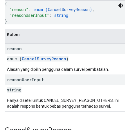
{
"reason"
: 
enum (
CancelSurveyReason
)
,
"reasonUserInput"
: 
string
}
Kolom
reason
enum (
CancelSurveyReason
)
Alasan yang dipilih pengguna dalam survei pembatalan.
reason
User
Input
string
Hanya disetel untuk CANCEL_SURVEY_REASON_OTHERS. Ini
adalah respons bentuk bebas pengguna terhadap survei.