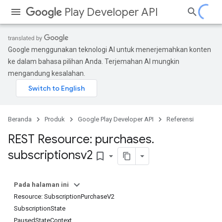
Play Developer API
Google menggunakan teknologi AI untuk menerjemahkan konten
ke dalam bahasa pilihan Anda. Terjemahan AI mungkin
mengandung kesalahan.
Beranda
Produk
Google Play Developer API
Referensi
REST Resource: purchases
.
subscriptionsv2
bookmark_border
Pada halaman ini
Resource: SubscriptionPurchaseV2
SubscriptionState
PausedStateContext