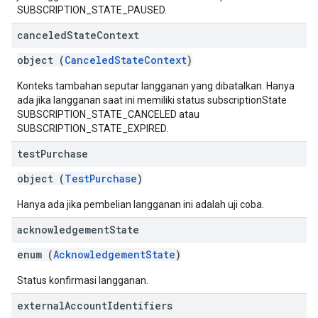
SUBSCRIPTION_STATE_PAUSED.
canceled
State
Context
object (
CanceledStateContext
)
Konteks tambahan seputar langganan yang dibatalkan. Hanya
ada jika langganan saat ini memiliki status subscriptionState
SUBSCRIPTION_STATE_CANCELED atau
SUBSCRIPTION_STATE_EXPIRED.
test
Purchase
object (
TestPurchase
)
Hanya ada jika pembelian langganan ini adalah uji coba.
acknowledgement
State
enum (
AcknowledgementState
)
Status konfirmasi langganan.
external
Account
Identifiers