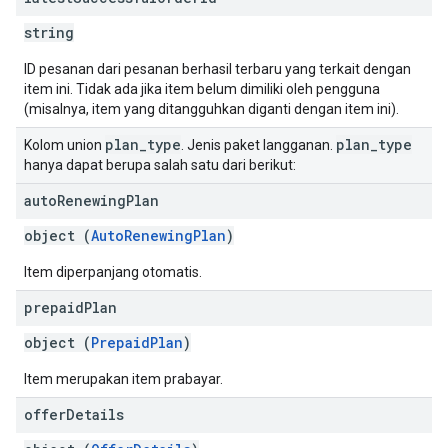
string
ID pesanan dari pesanan berhasil terbaru yang terkait dengan
item ini. Tidak ada jika item belum dimiliki oleh pengguna
(misalnya, item yang ditangguhkan diganti dengan item ini).
plan
_
type
plan
_
type
Kolom union
. Jenis paket langganan.
hanya dapat berupa salah satu dari berikut:
auto
Renewing
Plan
object (
AutoRenewingPlan
)
Item diperpanjang otomatis.
prepaid
Plan
object (
PrepaidPlan
)
Item merupakan item prabayar.
offer
Details