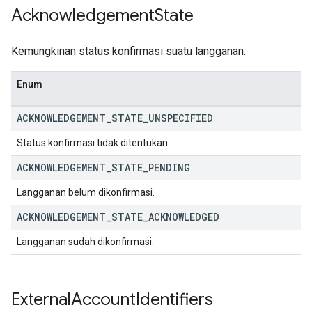
Acknowledgement
State
Kemungkinan status konfirmasi suatu langganan.
Enum
ACKNOWLEDGEMENT
_
STATE
_
UNSPECIFIED
Status konfirmasi tidak ditentukan.
ACKNOWLEDGEMENT
_
STATE
_
PENDING
Langganan belum dikonfirmasi.
ACKNOWLEDGEMENT
_
STATE
_
ACKNOWLEDGED
Langganan sudah dikonfirmasi.
External
Account
Identifiers