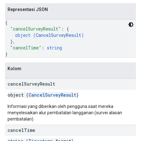
Representasi JSON
{
"cancelSurveyResult"
: 
{
object (
CancelSurveyResult
)
}
,
"cancelTime"
: 
string
}
Kolom
cancel
Survey
Result
object (
CancelSurveyResult
)
Informasi yang diberikan oleh pengguna saat mereka
menyelesaikan alur pembatalan langganan (survei alasan
pembatalan).
cancel
Time