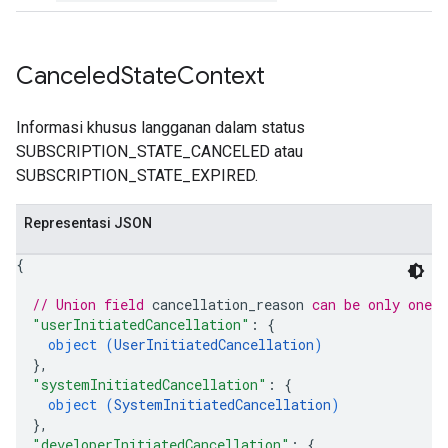
Canceled
State
Context
Informasi khusus langganan dalam status
SUBSCRIPTION_STATE_CANCELED atau
SUBSCRIPTION_STATE_EXPIRED.
Representasi JSON
{
// Union field 
cancellation_reason
 can be only one 
"userInitiatedCancellation"
: 
{
object (
UserInitiatedCancellation
)
}
,
"systemInitiatedCancellation"
: 
{
object (
SystemInitiatedCancellation
)
}
,
"developerInitiatedCancellation"
: 
{