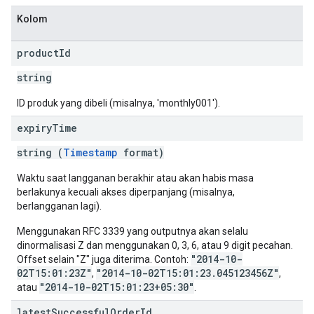
Kolom
product
Id
string
ID produk yang dibeli (misalnya, 'monthly001').
expiry
Time
string (
Timestamp
format)
Waktu saat langganan berakhir atau akan habis masa
berlakunya kecuali akses diperpanjang (misalnya,
berlangganan lagi).
Menggunakan RFC 3339 yang outputnya akan selalu
dinormalisasi Z dan menggunakan 0, 3, 6, atau 9 digit pecahan.
"2014-10-
Offset selain "Z" juga diterima. Contoh:
02T15:01:23Z"
"2014-10-02T15:01:23.045123456Z"
,
,
"2014-10-02T15:01:23+05:30"
atau
.
latest
Successful
Order
Id