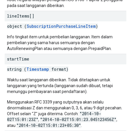
pada saat langganan diberikan.
line
Items[]
object (
SubscriptionPurchaseLineItem
)
Info tingkat item untuk pembelian langganan. Item dalam
pembelian yang sama harus semuanya dengan
AutoRenewingPlan atau semuanya dengan PrepaidPlan.
start
Time
string (
Timestamp
format)
Waktu saat langganan diberikan. Tidak ditetapkan untuk
langganan yang tertunda (langganan sudah dibuat, tetapi
menunggu pembayaran saat pendaftaran).
Menggunakan RFC 3339 yang outputnya akan selalu
dinormalisasi Z dan menggunakan 0, 3, 6, atau 9 digit pecahan.
"2014-10-
Offset selain "Z" juga diterima. Contoh:
02T15:01:23Z"
"2014-10-02T15:01:23.045123456Z"
,
,
"2014-10-02T15:01:23+05:30"
atau
.