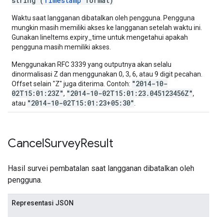
string (
Timestamp
format)
Waktu saat langganan dibatalkan oleh pengguna. Pengguna
mungkin masih memiliki akses ke langganan setelah waktu ini.
Gunakan lineItems.expiry_time untuk mengetahui apakah
pengguna masih memiliki akses.
Menggunakan RFC 3339 yang outputnya akan selalu
dinormalisasi Z dan menggunakan 0, 3, 6, atau 9 digit pecahan.
"2014-10-
Offset selain "Z" juga diterima. Contoh:
02T15:01:23Z"
"2014-10-02T15:01:23.045123456Z"
,
,
"2014-10-02T15:01:23+05:30"
atau
.
Cancel
Survey
Result
Hasil survei pembatalan saat langganan dibatalkan oleh
pengguna.
Representasi JSON