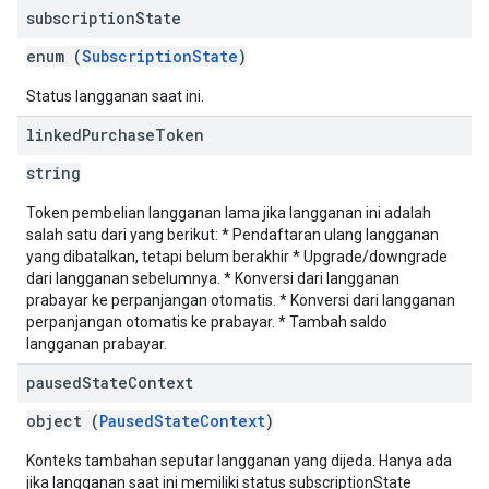
subscription
State
enum (
SubscriptionState
)
Status langganan saat ini.
linked
Purchase
Token
string
Token pembelian langganan lama jika langganan ini adalah
salah satu dari yang berikut: * Pendaftaran ulang langganan
yang dibatalkan, tetapi belum berakhir * Upgrade/downgrade
dari langganan sebelumnya. * Konversi dari langganan
prabayar ke perpanjangan otomatis. * Konversi dari langganan
perpanjangan otomatis ke prabayar. * Tambah saldo
langganan prabayar.
paused
State
Context
object (
PausedStateContext
)
Konteks tambahan seputar langganan yang dijeda. Hanya ada
jika langganan saat ini memiliki status subscriptionState