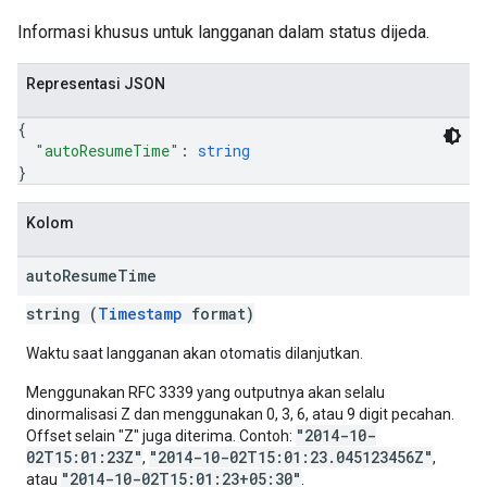
Informasi khusus untuk langganan dalam status dijeda.
Representasi JSON
{
"autoResumeTime"
: 
string
}
Kolom
auto
Resume
Time
string (
Timestamp
format)
Waktu saat langganan akan otomatis dilanjutkan.
Menggunakan RFC 3339 yang outputnya akan selalu
dinormalisasi Z dan menggunakan 0, 3, 6, atau 9 digit pecahan.
"2014-10-
Offset selain "Z" juga diterima. Contoh:
02T15:01:23Z"
"2014-10-02T15:01:23.045123456Z"
,
,
"2014-10-02T15:01:23+05:30"
atau
.